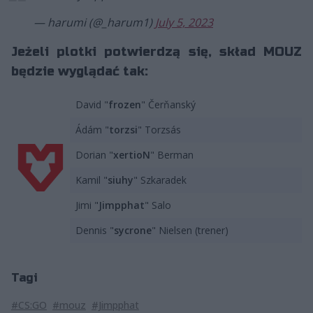
— harumi (@_harum1)
July 5, 2023
Jeżeli plotki potwierdzą się, skład MOUZ
będzie wyglądać tak:
David "
frozen
" Čerňanský
Ádám "
torzsi
" Torzsás
Dorian "
xertioN
" Berman
Kamil "
siuhy
" Szkaradek
Jimi "
Jimpphat
" Salo
Dennis "⁠
sycrone⁠
" Nielsen (trener)
Tagi
#CS:GO
#mouz
#Jimpphat