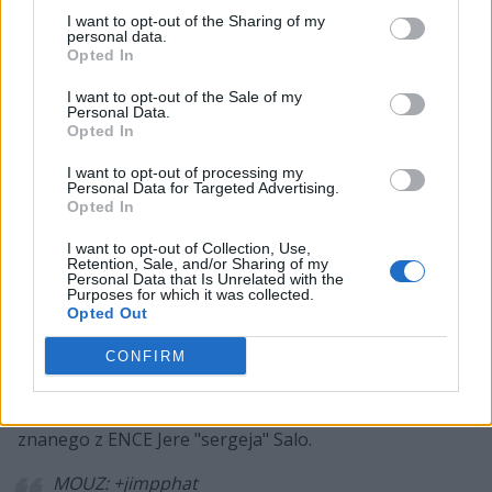
I want to opt-out of the Sharing of my
personal data.
Opted In
Jak bowiem zapewnia wschodnioeuropejski insider,
I want to opt-out of the Sale of my
Personal Data.
Vladislav "harumi" Radvilovich, do głównego składu
Opted In
MOUZ miałby dołączyć Jimi "Jimpphat" Salo. 16-letni Fin
od maja ubiegłego roku związany jest z niemiecką
I want to opt-out of processing my
Personal Data for Targeted Advertising.
organizacją, ale dotychczas grał jedynie w jej akademii,
Opted In
gdzie miał już okazję spotkać się z siuhym oraz
I want to opt-out of Collection, Use,
Dorianem "xertioNem" Bermanem. Co ciekawe, w 2018
Retention, Sale, and/or Sharing of my
roku nastolatek został ukarany VAC banem z uwagi na
Personal Data that Is Unrelated with the
Purposes for which it was collected.
cheatowanie, ale późniejsza abolicja i zmiana
Opted Out
przepisów Valve sprawiły, że od stycznia tego roku
CONFIRM
znowu może on bez problemu rywalizować na
wszystkich turniejach, w tym również na Majorach.
Warto też wspomnieć, że Salo jest młodszym bratem
znanego z ENCE Jere "sergeja" Salo.
MOUZ: +jimpphat