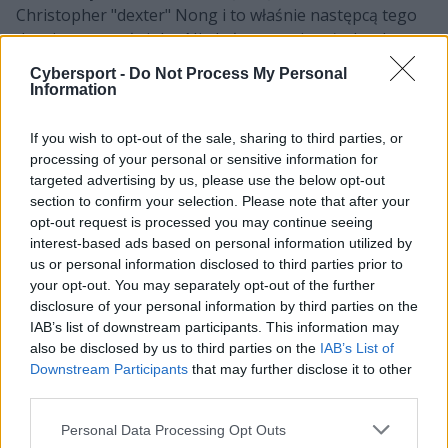
Christopher "dexter" Nong i to właśnie następcą tego
drugiego został siuhy. Nie było natomiast żadnych
plotek w kwestii tego, kto miałby przejąć fotel należący
Cybersport -
Do Not Process My Personal
do Niemca. Co prawda
z Myszami łączony był Abdul
Information
"degster" Gasanov z OG
, ale akurat Rosjanin jest
nominalnym snajperem i gdyby faktycznie miał trafić do
If you wish to opt-out of the sale, sharing to third parties, or
składu, to raczej w zastępstwie Ádáma "torzsiego"
processing of your personal or sensitive information for
Torzsása. Teraz jednak okazuje się, że gracz, który
targeted advertising by us, please use the below opt-out
section to confirm your selection. Please note that after your
mógłby zapełnić istniejący wakat, może wcale nie
opt-out request is processed you may continue seeing
znajdować się tak daleko, jakby się wydawało.
interest-based ads based on personal information utilized by
us or personal information disclosed to third parties prior to
Śledź transfery na scenie Counter-
your opt-out. You may separately opt-out of the further
disclosure of your personal information by third parties on the
Strike'a:
IAB’s list of downstream participants. This information may
also be disclosed by us to third parties on the
IAB’s List of
Downstream Participants
that may further disclose it to other
third parties.
Personal Data Processing Opt Outs