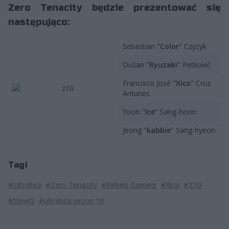
Zero Tenacity będzie prezentować się
następująco:
Sebastian
"Color"
Czyżyk
Dušan "
Ryuzaki
" Petković
Francisco José
"Xico"
Cruz
Antunes
Yoon "
Ice
" Sang-hoon
Jeong "
kabbie
" Sang-hyeon
Tagi
#Ultraliga
#Zero Tenacity
#Rebels Gaming
#Xico
#Z10
#SlowQ
#ultraliga sezon 10