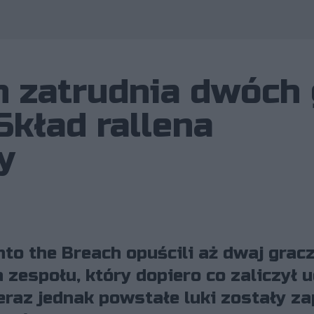
h zatrudnia dwóch 
Skład rallena
y
to the Breach opuścili aż dwaj gracz
a zespołu, który dopiero co zaliczył
eraz jednak powstałe luki zostały zap