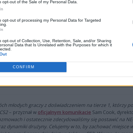
o opt-out of the Sale of my Personal Data.
In
to opt-out of processing my Personal Data for Targeted
ing.
In
o opt-out of Collection, Use, Retention, Sale, and/or Sharing
ersonal Data that Is Unrelated with the Purposes for which it
lected.
Out
CONFIRM
óch młodych graczy z doświadczeniem na tierze 1, którzy p
 CS2
– przyznał w
oficjalnym komunikacie
Sam Cook, dyrekto
ozmowach i ostatecznie zdecydowaliśmy się postawić na N
oraz dynamiki drużyny. Celujemy w to, by zachować miejsce w