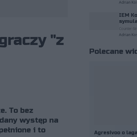
Adrian Ko
IEM Ko
fot. BLAST/Michał Konkol
symula
Counter-Str
graczy "z
Adrian Ko
Polecane wi
e. To bez
 udany występ na
ełnione i to
Agresivoo o laga