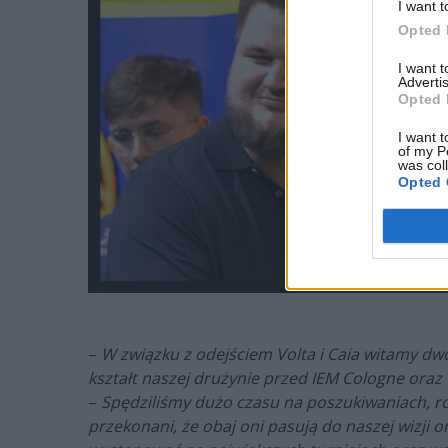
I want t
Opted 
I want 
Advertis
Opted 
I want t
of my P
was col
Opted 
–
W związku z odejściem Volta i Caia witamy dw
kształt naszej drużynie przed IEM Cologne oraz
–
Spędziliśmy dużo czasu na poszukiwaniach, r
przekonani, że obaj oni pasują do naszej wizji 