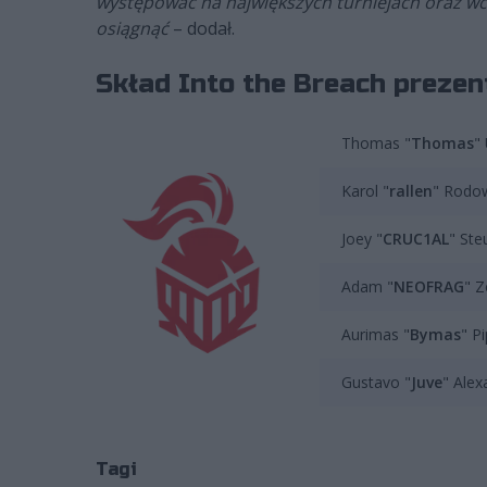
występować na największych turniejach oraz wc
osiągnąć
– dodał.
Skład Into the Breach prezen
Thomas "
Thomas
"
Karol "
rallen
" Rodo
Joey "
CRUC1AL
" Ste
Adam "
NEOFRAG
" 
Aurimas "⁠
Bymas⁠
" Pi
Gustavo "
Juve
" Alex
Tagi