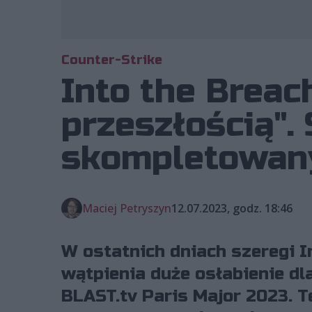
Counter-Strike
Into the Breac
przeszłością". 
skompletowan
Maciej Petryszyn
12.07.2023, godz. 18:46
W ostatnich dniach szeregi In
wątpienia duże osłabienie dl
BLAST.tv Paris Major 2023. T