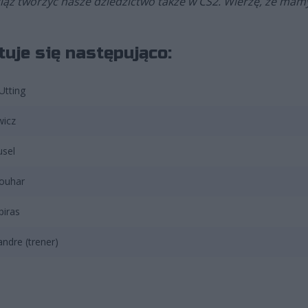
iąż tworzyć nasze dziedzictwo także w CS2. Wierzę, że mam
tuje się następująco:
 Utting
wicz
usel
Zouhar
piras
andre (trener)