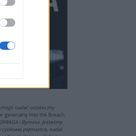
omogli nadać ostateczny
r generalny Into the Breach.
EOFRAGA i Bymasa. Jesteśmy
 czołowej piętnastce, nadal