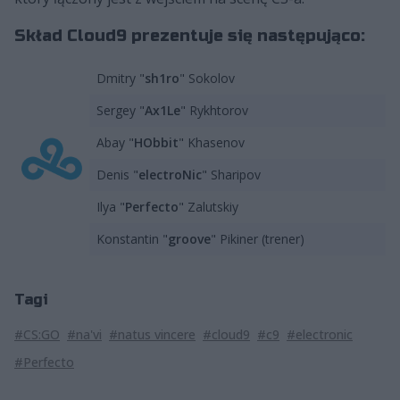
Skład Cloud9 prezentuje się następująco:
Dmitry "
sh1ro
" Sokolov
Sergey "
Ax1Le
" Rykhtorov
Abay "
HObbit
" Khasenov
Denis "
electroNic
" Sharipov
Ilya "
Perfecto
" Zalutskiy
Konstantin "
groove
" Pikiner (trener)
Tagi
#CS:GO
#na'vi
#natus vincere
#cloud9
#c9
#electronic
#Perfecto