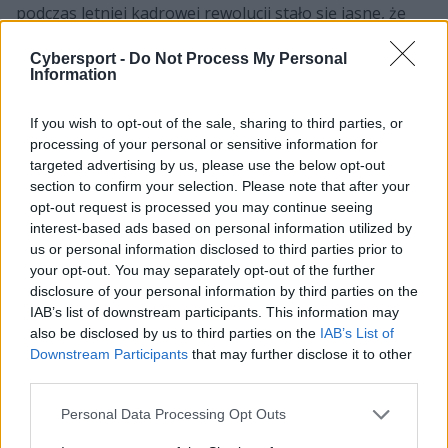
podczas letniej kadrowej rewolucji stało się jasne, że
dłużej miejsca w ukraińskiej organizacji nie zagrzeją. Od
Cybersport -
Do Not Process My Personal
razu też ruszyła fala plotek dotyczących przyszłości
Information
dwóch wyżej wymienionych. Sharipov w pewnym
momencie miał nawet znaleźć się na celowniku Evil
If you wish to opt-out of the sale, sharing to third parties, or
Geniuses, potem jednak zarówno on, jak i Zalutskiy
processing of your personal or sensitive information for
łączeni byli już tylko z C9. A gdy Natus Vincere oficjalnie
targeted advertising by us, please use the below opt-out
potwierdziło, że dla Rosjan nie ma już miejsca w
section to confirm your selection. Please note that after your
zespole, to oficjalne potwierdzenie medialnych rewelacji
opt-out request is processed you may continue seeing
wydawało się tylko kwestią czasu. I wreszcie jest. Na
interest-based ads based on personal information utilized by
us or personal information disclosed to third parties prior to
debiut formacji w nowym kształcie poczekamy jednak
your opt-out. You may separately opt-out of the further
do Intel Extreme Masters Cologne 2023, które rusza za
disclosure of your personal information by third parties on the
dwa tygodnie.
IAB’s list of downstream participants. This information may
also be disclosed by us to third parties on the
IAB’s List of
Downstream Participants
that may further disclose it to other
Śledź transfery na scenie Counter-
third parties.
Strike'a:
Personal Data Processing Opt Outs