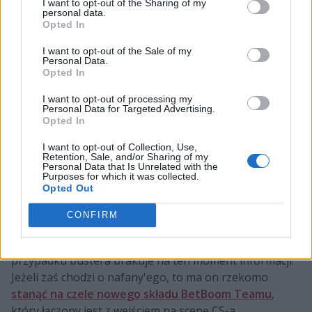
I want to opt-out of the Sharing of my
personal data.
Opted In
I want to opt-out of the Sale of my
Personal Data.
Opted In
I want to opt-out of processing my
Zgodnie z plotkami przyjście electroNica i Perfecto
Personal Data for Targeted Advertising.
Opted In
oznacza, że poza drużyną wylądowali Vladislav "nafany"
Gorshkov i Timur "buster" Tulepov. Ten pierwszy grał
I want to opt-out of Collection, Use,
Retention, Sale, and/or Sharing of my
w barwach Cloud9 od kwietnia 2022, czyli od momentu
Personal Data that Is Unrelated with the
powrotu organizacji na scenę Counter-Strike'a. Z kolei
Purposes for which it was collected.
Opted Out
Kazacha zaangażowano zaledwie pół roku temu. Teraz
obaj znaleźli się na ławce rezerwowych i to w
CONFIRM
momencie, gdy większość ekip zdążyła już
skompletować swoje składy. Co więc ich czeka? W
przypadku bustera brakuje na ten moment informacji.
Jeżeli zaś chodzi o nafany'ego, to ma on rzekomo
stanąć na czele nowego składu BetBoom Teamu
,
który łączony jest z wejściem na scenę CS-a.