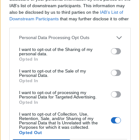
IAB’s list of downstream participants. This information may
also be disclosed by us to third parties on the
IAB’s List of
Downstream Participants
that may further disclose it to other
third parties.
Personal Data Processing Opt Outs
W tym wypadku M80 postawiło na skład, którego trzon
I want to opt-out of the Sharing of my
stanowią trzej byli reprezentanci ATKm, czyli Michael
personal data.
"Swisher" Schmid, Ethan "reck" Serrano oraz Adam
Opted In
"WolfY" Andersson. Poza nimi w zespole wylądował
I want to opt-out of the Sale of my
również uważany za spory talent Mario "malbsMd"
Personal Data.
Samayoa, w którego CV znajdziemy LOS + oNe oraz
Opted In
00NATION DNB. Ostatni fotel zgarnął natomiast
I want to opt-out of processing my
Marcus "maNkz" Kjeldsen. Dla Duńczyka, który
Personal Data for Targeted Advertising.
Opted In
dotychczas grał w ECSTATIC, to pierwsza w karierze
okazja, by opuścić Europę. Ciekawie wygląda też
I want to opt-out of Collection, Use,
obsada fotela trenera. Tym został bowiem Rory
Retention, Sale, and/or Sharing of my
Personal Data that Is Unrelated with the
"dephh" Jackson, który w ten sposób powraca do
Purposes for which it was collected.
Counter-Strike'a po dwuletniej przygodzie z
Opted Out