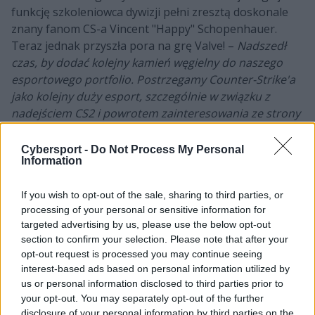
funkcję szkoleniowca dywizji pełni zresztą doskonale
znany fanom CS-a Vincent "Happy" Schopenhauer.
Teraz jednak przyszła pora na grę Valve! –
Nadszedł
czas, by dodać kolejny kamień węgielny do naszego
esportowego portfolio. Postrzegamy Counter-Strike'a
jako kolejny duży esport, szczególnie w związku z
nadejściem CS2 i powrotem zainteresowania ze strony
zarówno graczy, jak i organizacji z całego świata
–
mówił jeszcze niedawno Donald "SyykoNT" Muir,
Cybersport -
Do Not Process My Personal
Information
wiceprezes ds. esportu w M80, w rozmowie z
Dust2.us
.
Kto zatem został pozyskany przez debiutującą na
If you wish to opt-out of the sale, sharing to third parties, or
scenie formację?
processing of your personal or sensitive information for
targeted advertising by us, please use the below opt-out
Śledź transfery na scenie Counter-
section to confirm your selection. Please note that after your
opt-out request is processed you may continue seeing
Strike'a:
interest-based ads based on personal information utilized by
us or personal information disclosed to third parties prior to
your opt-out. You may separately opt-out of the further
disclosure of your personal information by third parties on the