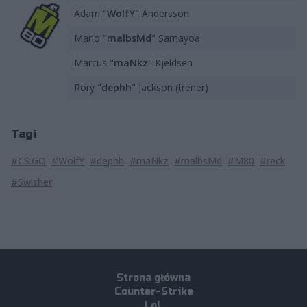
Adam "
WolfY
" Andersson
Mario "
malbsMd
" Samayoa
Marcus "
maNkz
" Kjeldsen
Rory "
dephh
" Jackson (trener)
Tagi
#CS:GO
#WolfY
#dephh
#maNkz
#malbsMd
#M80
#reck
#Swisher
Strona główna
Counter-Strike
LoL