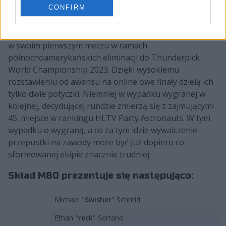
VALORANTEM.
CONFIRM
Co istotne, debiut M80 już dziś w nocy. Świeżo
upieczeni podopieczni deppha podejmą ex-Snakes Den
w swoim pierwszym meczu w ramach
północnoamerykańskich eliminacji do Thunderpick
World Championship 2023. Dzięki wysokiemu
rozstawieniu od awansu na online'owe finały dzielą ich
tylko dwie potyczki. Niemniej w wypadku wygranej w
kolejnej, decydującej rundzie zmierzą się z zajmującymi
45. miejsce w rankingu HLTV Party Astronauts. W tym
wypadku o wygraną, a co za tym idzie wywalczenie
przepustki na zawody może być już dopiero co
sformowanej ekipie znacznie trudniej.
Skład M80 prezentuje się następująco:
Michael "
Swisher
" Schmid
Ethan "
reck
" Serrano