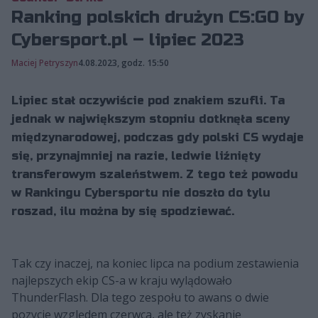
Ranking polskich drużyn CS:GO by
Cybersport.pl – lipiec 2023
Maciej Petryszyn
4.08.2023, godz. 15:50
Lipiec stał oczywiście pod znakiem szufli. Ta
jednak w największym stopniu dotknęła sceny
międzynarodowej, podczas gdy polski CS wydaje
się, przynajmniej na razie, ledwie liźnięty
transferowym szaleństwem. Z tego też powodu
w Rankingu Cybersportu nie doszło do tylu
roszad, ilu można by się spodziewać.
Tak czy inaczej, na koniec lipca na podium zestawienia
najlepszych ekip CS-a w kraju wylądowało
ThunderFlash. Dla tego zespołu to awans o dwie
pozycje względem czerwca, ale też zyskanie