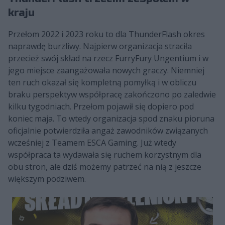
kraju
Przełom 2022 i 2023 roku to dla ThunderFlash okres
naprawdę burzliwy. Najpierw organizacja straciła
przecież swój skład na rzecz FurryFury Ungentium i w
jego miejsce zaangażowała nowych graczy. Niemniej
ten ruch okazał się kompletną pomyłką i w obliczu
braku perspektyw współpracę zakończono po zaledwie
kilku tygodniach. Przełom pojawił się dopiero pod
koniec maja. To wtedy organizacja spod znaku pioruna
oficjalnie potwierdziła angaż zawodników związanych
wcześniej z Teamem ESCA Gaming. Już wtedy
współpraca ta wydawała się ruchem korzystnym dla
obu stron, ale dziś możemy patrzeć na nią z jeszcze
większym podziwem.