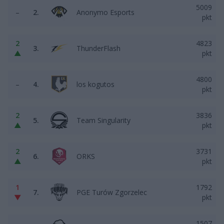
5009
–
2.
Anonymo Esports
pkt
2
4823
3.
ThunderFlash
▲
pkt
4800
–
4.
los kogutos
pkt
2
3836
5.
Team Singularity
▲
pkt
2
3731
6.
ORKS
▲
pkt
1
1792
7.
PGE Turów Zgorzelec
▼
pkt
1507