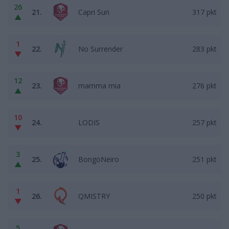
26
21.
Capri Sun
317 pkt
▲
1
22.
No Surrender
283 pkt
▼
12
23.
mamma mia
276 pkt
▲
10
24.
LODIS
257 pkt
▼
3
25.
BongoNeiro
251 pkt
▲
1
26.
QMISTRY
250 pkt
▼
5