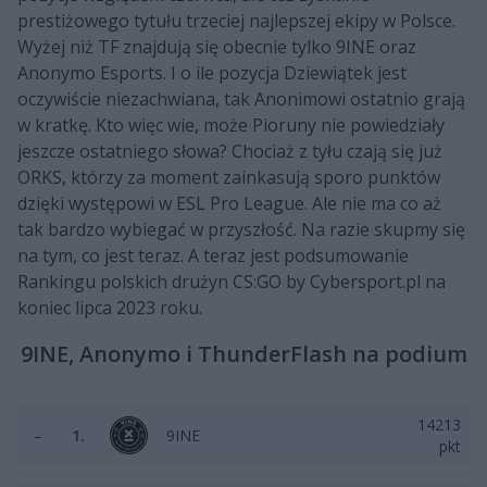
prestiżowego tytułu trzeciej najlepszej ekipy w Polsce.
Wyżej niż TF znajdują się obecnie tylko 9INE oraz
Anonymo Esports. I o ile pozycja Dziewiątek jest
oczywiście niezachwiana, tak Anonimowi ostatnio grają
w kratkę. Kto więc wie, może Pioruny nie powiedziały
jeszcze ostatniego słowa? Chociaż z tyłu czają się już
ORKS, którzy za moment zainkasują sporo punktów
dzięki występowi w ESL Pro League. Ale nie ma co aż
tak bardzo wybiegać w przyszłość. Na razie skupmy się
na tym, co jest teraz. A teraz jest podsumowanie
Rankingu polskich drużyn CS:GO by Cybersport.pl na
koniec lipca 2023 roku.
9INE, Anonymo i ThunderFlash na podium
14213
–
1.
9INE
pkt