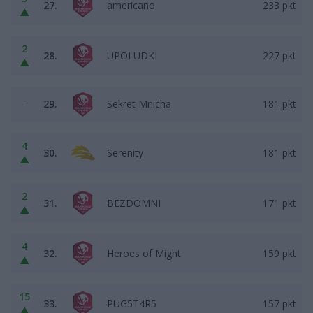
27.
americano
233 pkt
▲
2
28.
UPOLUDKI
227 pkt
▲
–
29.
Sekret Mnicha
181 pkt
4
30.
Serenity
181 pkt
▲
2
31.
BEZDOMNI
171 pkt
▲
4
32.
Heroes of Might
159 pkt
▲
15
33.
PUG5T4R5
157 pkt
▲