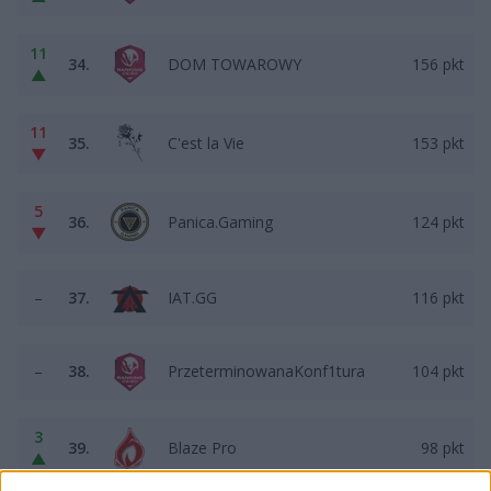
11
34.
DOM TOWAROWY
156 pkt
▲
11
35.
C'est la Vie
153 pkt
▼
5
36.
Panica.Gaming
124 pkt
▼
–
37.
IAT.GG
116 pkt
–
38.
PrzeterminowanaKonf1tura
104 pkt
3
39.
Blaze Pro
98 pkt
▲