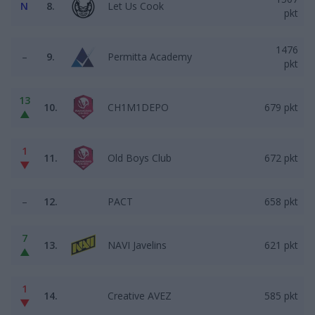
N
8.
Let Us Cook
pkt
1476
–
9.
Permitta Academy
pkt
13
10.
CH1M1DEPO
679 pkt
▲
1
11.
Old Boys Club
672 pkt
▼
–
12.
PACT
658 pkt
7
13.
NAVI Javelins
621 pkt
▲
1
14.
Creative AVEZ
585 pkt
▼