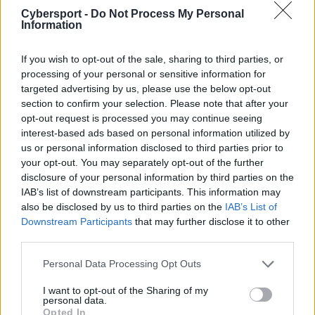
Cybersport -
Do Not Process My Personal
3
40.
Constrict Gaming
93 pkt
Information
▲
If you wish to opt-out of the sale, sharing to third parties, or
5
41.
Turbo Ptysie
87 pkt
processing of your personal or sensitive information for
▲
targeted advertising by us, please use the below opt-out
section to confirm your selection. Please note that after your
15
opt-out request is processed you may continue seeing
42.
ex-Horizon G.G
85 pkt
▼
interest-based ads based on personal information utilized by
us or personal information disclosed to third parties prior to
your opt-out. You may separately opt-out of the further
6
43.
Madinio & Cam Bros
84 pkt
disclosure of your personal information by third parties on the
▲
IAB’s list of downstream participants. This information may
also be disclosed by us to third parties on the
IAB’s List of
Downstream Participants
that may further disclose it to other
–
44.
Young Stars Talents
83 pkt
third parties.
Personal Data Processing Opt Outs
5
45.
MultiFapTeam
76 pkt
▲
I want to opt-out of the Sharing of my
personal data.
Opted In