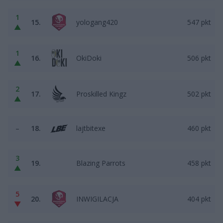
1
15.
yologang420
547 pkt
▲
1
16.
OkiDoki
506 pkt
▲
2
17.
Proskilled Kingz
502 pkt
▲
–
18.
lajtbitexe
460 pkt
3
19.
Blazing Parrots
458 pkt
▲
5
20.
INWIGILACJA
404 pkt
▼