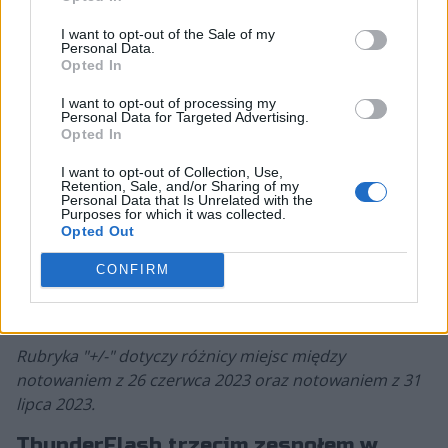
13
46.
Team ESCA Gaming
71 pkt
▲
I want to opt-out of the Sale of my
Personal Data.
Opted In
8
47.
Juniorki.pro
69 pkt
▼
I want to opt-out of processing my
Personal Data for Targeted Advertising.
Opted In
20
48.
zGERYpala
68 pkt
▲
I want to opt-out of Collection, Use,
Retention, Sale, and/or Sharing of my
Personal Data that Is Unrelated with the
Purposes for which it was collected.
13
49.
whoopiemy
65 pkt
Opted Out
▲
CONFIRM
2
50.
Dauny z Kosmosu
65 pkt
▲
Rubryka "+/-" dotyczy różnicy miejsc między
notowaniem z 26 czerwca 2023 oraz notowaniem z 31
lipca 2023.
ThunderFlash trzecim zespołem w