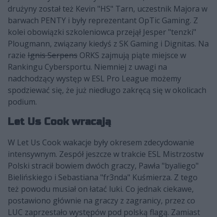
drużyny został też Kevin "HS" Tarn, uczestnik Majora w
barwach PENTY i były reprezentant OpTic Gaming. Z
kolei obowiązki szkoleniowca przejął Jesper "tenzki"
Plougmann, związany kiedyś z SK Gaming i Dignitas. Na
razie
Ignis Serpens
ORKS zajmują piąte miejsce w
Rankingu Cybersportu. Niemniej z uwagi na
nadchodzący występ w ESL Pro League możemy
spodziewać się, że już niedługo zakręcą się w okolicach
podium.
Let Us Cook wracają
W Let Us Cook wakacje były okresem zdecydowanie
intensywnym. Zespół jeszcze w trakcie ESL Mistrzostw
Polski stracił bowiem dwóch graczy, Pawła "byaliego"
Bielińskiego i Sebastiana "fr3nda" Kuśmierza. Z tego
też powodu musiał on łatać luki. Co jednak ciekawe,
postawiono głównie na graczy z zagranicy, przez co
LUC zaprzestało występów pod polską flagą. Zamiast