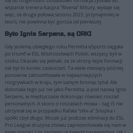
się do Ungentium. Dodatkowo formacja zyskała też
wsparcie trenera Kacpra "Rivena" Mitury, wydaje się
więc, że druga połowa sezonu 2023, przynajmniej w
teorii, nie powinna być gorsza od pierwszej.
Było Ignis Serpens, są ORKI
Gdy jesienią ubiegłego roku Permitta eSports sięgała
po triumf w ESL Mistrzostwach Polski, wszyscy byli w
szoku. Okazało się jednak, że ze strony tejże formacji
nie był to koniec zaskoczeń. Ta wiele miesięcy później
ponownie zatriumfowała w najważniejszych
rozgrywkach w kraju, tym samym broniąc tytuł. Ale
dokonała tego już nie jako Permitta, a pod nazwą Ignis
Serpens, w międzyczasie dokonując również roszad
personalnych. A skoro o roszadach mowa – tag IS nie
utrzymał się w przypadku Rafała "sNx-a" Snopka i
spółki zbyt długo. Wszak już podczas eliminacji do ESL
Pro League drużyna znowu zaprezentowała się nam w
innej postaci. I to zarówno w kwestii nazewnictwa, jak i