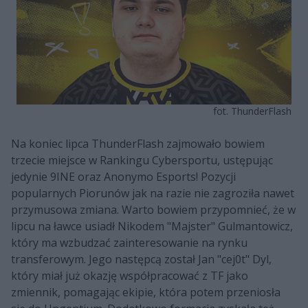
fot. ThunderFlash
Na koniec lipca ThunderFlash zajmowało bowiem
trzecie miejsce w Rankingu Cybersportu, ustępując
jedynie 9INE oraz Anonymo Esports! Pozycji
popularnych Piorunów jak na razie nie zagroziła nawet
przymusowa zmiana. Warto bowiem przypomnieć, że w
lipcu na ławce usiadł Nikodem "Majster" Gulmantowicz,
który ma wzbudzać zainteresowanie na rynku
transferowym. Jego następcą został Jan "cej0t" Dyl,
który miał już okazję współpracować z TF jako
zmiennik, pomagając ekipie, która potem przeniosła