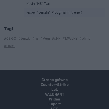
Kevin "
HS
" Tarn
Jesper "
tenzki
" Plougmann (trener)
Tagi
#CS:GO
#tenzki
#hs
#Vegi
#sNx
#MWLKY
#olimp
#ORKS
Strona główna
Counter-Strike
LoL
VALORANT
Wideo
Esport