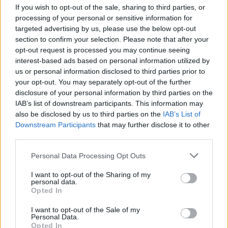
wcześniej z Anonymo Esports Arek "Vegi" Nawojski i
If you wish to opt-out of the sale, sharing to third parties, or
Łukasz "mwlky" Pachucki, a także uczestnik Majora w
processing of your personal or sensitive information for
targeted advertising by us, please use the below opt-out
barwach PENTY, Kevin "HS" Tarn. Z kolei obowiązki
section to confirm your selection. Please note that after your
szkoleniowca przejął były członek Dignitas, Jesper
opt-out request is processed you may continue seeing
"tenzki" Plougmann, podczas gdy Mikołaj "turtle"
interest-based ads based on personal information utilized by
Dziedzic mianowany został jego asystentem. W takim
us or personal information disclosed to third parties prior to
ustawieniu drużynie niespodziewanie udało się
your opt-out. You may separately opt-out of the further
awansować do
ESL Pro League Season 18
! Potem
disclosure of your personal information by third parties on the
pojawiły się nawet oferty, w tym od
belgijskiej
IAB’s list of downstream participants. This information may
also be disclosed by us to third parties on the
IAB’s List of
organizacji HEET
, ale finalnie polsko-estońska piątka
Downstream Participants
that may further disclose it to other
do CS-owej ligi mistrzów przystąpiła bez wsparcia
third parties.
zewnętrznej marki. Gracze liczyli bowiem, że udany
występ zapewni im jeszcze lepsze możliwości.
Personal Data Processing Opt Outs
Przygoda ORKS z ESL Pro League była jednak krótka.
I want to opt-out of the Sharing of my
personal data.
Porażki kolejno z Teamem Vitality, Astralis oraz
Opted In
Grayhound Gaming sprawiły, że drużyna wylądowała za
burtą. A teraz wiele wskazuje, że ekipa może już nie
I want to opt-out of the Sale of my
Personal Data.
pojawić się wspólnie na serwerze. Jak bowiem podają
Opted In