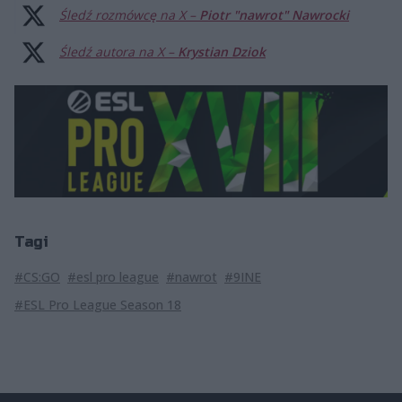
Śledź rozmówcę na X –
Piotr "nawrot" Nawrocki
Śledź autora na X –
Krystian Dziok
Tagi
#CS:GO
#esl pro league
#nawrot
#9INE
#ESL Pro League Season 18