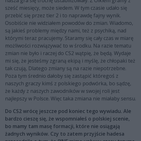
nasza gra się trochę ustabilizowały. Z Olkiem gramy z
sześć miesięcy, może siedem. W tym czasie udało się
przebić się przez tier 2 i to naprawdę fajny wynik.
Osobiście nie widziałem powodów do zmian. Wiadomo,
są jakieś problemy między nami, też z psychiką, nad
którymi teraz pracujemy. Staramy się cały czas w miarę
możliwości rozwiązywać to w środku. Na razie tematu
zmian nie było i raczej do CS2 wątpię, że będą. Wydaje
mi się, że jesteśmy zgraną ekipą i myślę, że chłopaki też
tak czują, Dlatego zmiany są na razie niepotrzebne.
Poza tym średnio dałoby się zastąpić któregoś z
naszych graczy kimś z polskiego podwórka, bo sądzę,
że każdy z naszych zawodników w swojej roli jest
najlepszy w Polsce. Więc taka zmiana nie miałaby sensu.
Do CS2 wrócę jeszcze pod koniec tego wywiadu. Ale
bardzo cieszę się, że wspomniałeś o polskiej scenie,
bo mamy tam masę formacji, które nie osiągają
żadnych wyników. Czy to zatem przyjście hadesa