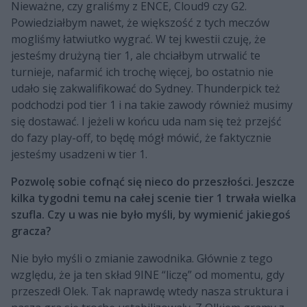
Nieważne, czy graliśmy z ENCE, Cloud9 czy G2.
Powiedziałbym nawet, że większość z tych meczów
mogliśmy łatwiutko wygrać. W tej kwestii czuję, że
jesteśmy drużyną tier 1, ale chciałbym utrwalić te
turnieje, nafarmić ich trochę więcej, bo ostatnio nie
udało się zakwalifikować do Sydney. Thunderpick też
podchodzi pod tier 1 i na takie zawody również musimy
się dostawać. I jeżeli w końcu uda nam się też przejść
do fazy play-off, to będę mógł mówić, że faktycznie
jesteśmy usadzeni w tier 1.
Pozwolę sobie cofnąć się nieco do przeszłości. Jeszcze
kilka tygodni temu na całej scenie tier 1 trwała wielka
szufla. Czy u was nie było myśli, by wymienić jakiegoś
gracza?
Nie było myśli o zmianie zawodnika. Głównie z tego
względu, że ja ten skład 9INE “liczę” od momentu, gdy
przeszedł Olek. Tak naprawdę wtedy nasza struktura i