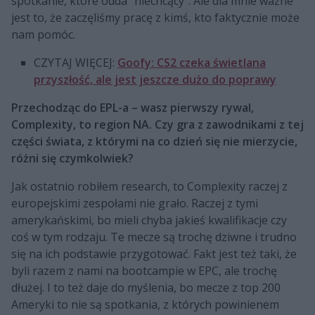
spotkanie, które odda "niechcący". Ale dla mnie ważne
jest to, że zaczęliśmy pracę z kimś, kto faktycznie może
nam pomóc.
CZYTAJ WIĘCEJ:
Goofy: CS2 czeka świetlana
przyszłość, ale jest jeszcze dużo do poprawy
Przechodząc do EPL-a – wasz pierwszy rywal,
Complexity, to region NA. Czy gra z zawodnikami z tej
części świata, z którymi na co dzień się nie mierzycie,
różni się czymkolwiek?
Jak ostatnio robiłem research, to Complexity raczej z
europejskimi zespołami nie grało. Raczej z tymi
amerykańskimi, bo mieli chyba jakieś kwalifikacje czy
coś w tym rodzaju. Te mecze są trochę dziwne i trudno
się na ich podstawie przygotować. Fakt jest też taki, że
byli razem z nami na bootcampie w EPC, ale trochę
dłużej. I to też daje do myślenia, bo mecze z top 200
Ameryki to nie są spotkania, z których powinienem