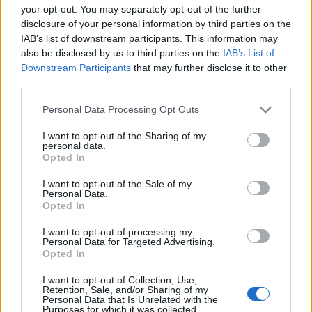
zmienia się on u nas za bardzo. Staramy się po prostu
your opt-out. You may separately opt-out of the further
skupić na tym, by wrócić do podstaw. Dlatego
disclosure of your personal information by third parties on the
testowania na tym turnieju raczej nie będzie. Będziemy
IAB’s list of downstream participants. This information may
chcieli grać swoją grę. Jakby nie patrzeć, ostatni turniej
also be disclosed by us to third parties on the
IAB’s List of
lanowy to nie była klapa. Prawda jest taka, że oba
Downstream Participants
that may further disclose it to other
third parties.
mecze były bez problemu do wygrania, więc wrócimy do
tego, co było na tamtych zawodach z lekkimi
Personal Data Processing Opt Outs
poprawkami. I mam nadzieję, że uda się tym razem
przełamać ten niefortunny run na turniejach tier 1.
I want to opt-out of the Sharing of my
personal data.
Opted In
Dopytuję o te kwestie, ponieważ nie tylko ja, ale też
cała polska scena dziennikarska zaobserwowała, że
I want to opt-out of the Sale of my
Personal Data.
wasza drużyna ma bardzo duży problem z
Opted In
domykaniem spotkań. Macie fajne wyniki i często
brakuje kulminacyjnego momentu na domknięcie
I want to opt-out of processing my
Personal Data for Targeted Advertising.
mapy albo całego spotkania. Jest jakiś świeży pomysł
Opted In
na to, jak przełamać tę waszą "klątwę"?
I want to opt-out of Collection, Use,
Naszym sposobem na to, by to się nie powtarzało, jest
Retention, Sale, and/or Sharing of my
Personal Data that Is Unrelated with the
głównie rozmowa. Nie uciekamy od tematu tych
Purposes for which it was collected.