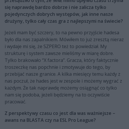
przesądziło o tym, że 9INE mimo upływu czasu trzyma
się naprawdę bardzo dobrze i nie zalicza tylko
pojedynczych dobrych występów, jak inne nasze
drużyny, tylko cały czas gra z najlepszymi na świecie?
Jeżeli mam być szczery, to na pewno przyjście hadesa
było dla nas zapalnikiem. Mówiłem to już zresztą nieraz
i wydaje mi się, że SZPERO też to powiedział. My
strukturę i system zawsze mieliśmy w miarę dobre.
Tylko brakowało “X factora”. Gracza, który faktycznie
troszeczkę nas popchnie i zmotywuje do tego, by
przebijać nasze granice. A kilka miesięcy temu każdy z
nas poczuł, że hades jest w zespole i możemy wygrać z
każdym. Że tak naprawdę możemy osiągnąć co tylko
nam się podoba, jeżeli będziemy na to oczywiście
pracować.
Z perspektywy czasu co jest dla was ważniejsze –
awans na BLASTA czy na ESL Pro League?