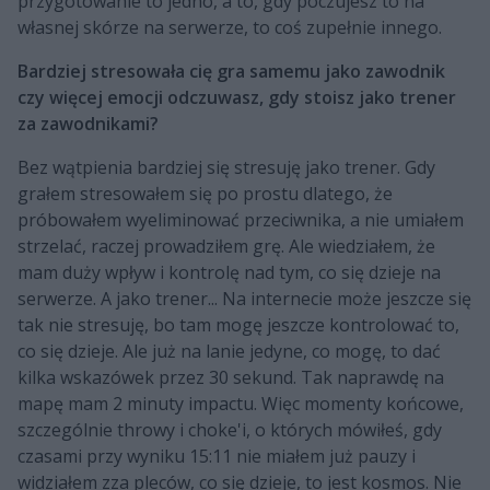
przygotowanie to jedno, a to, gdy poczujesz to na
własnej skórze na serwerze, to coś zupełnie innego.
Bardziej stresowała cię gra samemu jako zawodnik
czy więcej emocji odczuwasz, gdy stoisz jako trener
za zawodnikami?
Bez wątpienia bardziej się stresuję jako trener. Gdy
grałem stresowałem się po prostu dlatego, że
próbowałem wyeliminować przeciwnika, a nie umiałem
strzelać, raczej prowadziłem grę. Ale wiedziałem, że
mam duży wpływ i kontrolę nad tym, co się dzieje na
serwerze. A jako trener... Na internecie może jeszcze się
tak nie stresuję, bo tam mogę jeszcze kontrolować to,
co się dzieje. Ale już na lanie jedyne, co mogę, to dać
kilka wskazówek przez 30 sekund. Tak naprawdę na
mapę mam 2 minuty impactu. Więc momenty końcowe,
szczególnie throwy i choke'i, o których mówiłeś, gdy
czasami przy wyniku 15:11 nie miałem już pauzy i
widziałem zza pleców, co się dzieje, to jest kosmos. Nie