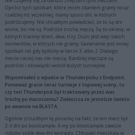
Nie czujemy się za bardzo zmęczeni tymi meczami.
Oprócz tych spotkań, które moim zdaniem gramy teraz
rzadziej niż wcześniej, mamy sporo dni, w których
podróżujemy. Nie chciałbym powiedzieć, że to są dni
wolne, bo nie są. Podróże trochę męczą. Są to okresy, w
których tracimy dzień, dwa, trzy. Dużo jest więc takich
momentów, w których nie gramy. Generalnie jest mniej
spotkań niż gdy byliśmy w tierze 3. albo 2. Dlatego
mecze raczej nas nie męczą. Bardziej męczące są
podróże i obowiązki wokół dużych turniejów.
Wspomniałeś o wpadce w Thunderpicku z Endpoint.
Ponieważ gracie teraz turnieje z topowej sceny, to
czy ten Thunderpick był traktowany przez was
trochę po macoszemu? Zwłaszcza że jesteście świeżo
po awansie na BLASTA.
Ogólnie zrzuciłbym tę porażkę na fakt, że ten mecz był
2-3 dni po bootcampie. A my po bootcampie zawsze
robimy sobie dwa dni wolnego. Chłopaki mieszkają w