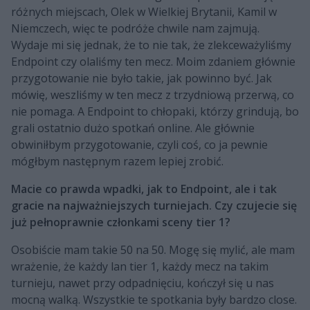
różnych miejscach, Olek w Wielkiej Brytanii, Kamil w
Niemczech, więc te podróże chwile nam zajmują.
Wydaje mi się jednak, że to nie tak, że zlekceważyliśmy
Endpoint czy olaliśmy ten mecz. Moim zdaniem głównie
przygotowanie nie było takie, jak powinno być. Jak
mówię, weszliśmy w ten mecz z trzydniową przerwą, co
nie pomaga. A Endpoint to chłopaki, którzy grindują, bo
grali ostatnio dużo spotkań online. Ale głównie
obwiniłbym przygotowanie, czyli coś, co ja pewnie
mógłbym następnym razem lepiej zrobić.
Macie co prawda wpadki, jak to Endpoint, ale i tak
gracie na najważniejszych turniejach. Czy czujecie się
już pełnoprawnie członkami sceny tier 1?
Osobiście mam takie 50 na 50. Mogę się mylić, ale mam
wrażenie, że każdy lan tier 1, każdy mecz na takim
turnieju, nawet przy odpadnięciu, kończył się u nas
mocną walką. Wszystkie te spotkania były bardzo close.