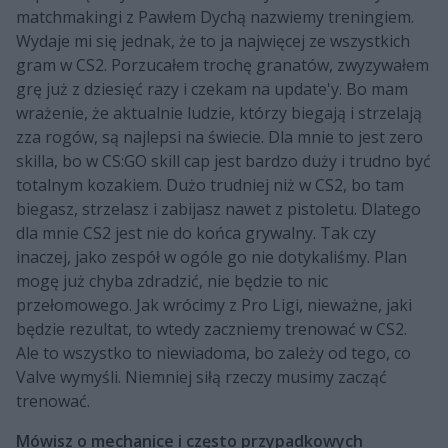
matchmakingi z Pawłem Dychą nazwiemy treningiem.
Wydaje mi się jednak, że to ja najwięcej ze wszystkich
gram w CS2. Porzucałem trochę granatów, zwyzywałem
grę już z dziesięć razy i czekam na update'y. Bo mam
wrażenie, że aktualnie ludzie, którzy biegają i strzelają
zza rogów, są najlepsi na świecie. Dla mnie to jest zero
skilla, bo w CS:GO skill cap jest bardzo duży i trudno być
totalnym kozakiem. Dużo trudniej niż w CS2, bo tam
biegasz, strzelasz i zabijasz nawet z pistoletu. Dlatego
dla mnie CS2 jest nie do końca grywalny. Tak czy
inaczej, jako zespół w ogóle go nie dotykaliśmy. Plan
mogę już chyba zdradzić, nie będzie to nic
przełomowego. Jak wrócimy z Pro Ligi, nieważne, jaki
będzie rezultat, to wtedy zaczniemy trenować w CS2.
Ale to wszystko to niewiadoma, bo zależy od tego, co
Valve wymyśli. Niemniej siłą rzeczy musimy zacząć
trenować.
Mówisz o mechanice i często przypadkowych