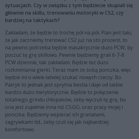
sytuacjach. Czy w związku z tym będziecie skupiali się
głównie na skillu, trenowaniu motoryki w CS2, czy
bardziej na taktykach?
Zakładam, że będzie to trochę pół na pół. Plan jest taki,
że jak zaczniemy trenować CS2 już na sto procent, to
na pewno potrzeba będzie masakrycznie dużo PCW, by
poczuć tę grę skillowo. Pewnie będziemy grali 6-7-8
PCW dziennie, tak zakładam. Będzie też dużo
rozkminiania gierki. Teraz mam ze sobą ponczka, więc
będzie mi o wiele łatwiej szukać nowych rzeczy. Bo
Patryk to jednak jest sprytna bestia i daje od siebie
bardzo dużo merytorycznie. Będzie to połączenie
totalnego grindu chłopaków, żeby wyczuli tę grę, bo
ona jest zupełnie inna niż CS:GO, oraz pracy mojej i
ponczka. Będziemy wspierać ich granatami,
zagrywkami itd., żeby czuli się jak najbardziej
komfortowo.