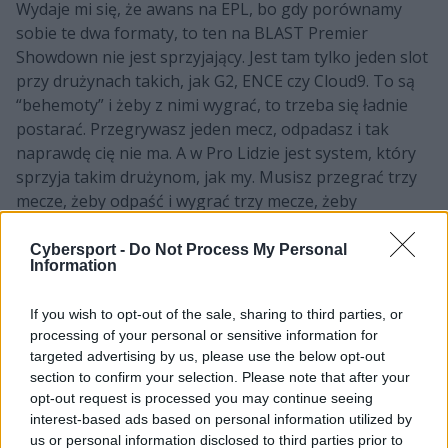
Wydaje mi się, że awans na EPL, bo gdy porównamy
sobie te dwa formaty, to ten na BLAST Premier
Showdown nie jest sprzyjający. Jest tam tylko jeden slot
przy drużynach takich, jak G2, ENCE czy Cloud9. To są
“behemoty” i żeby z nimi wygrać, to trzeba się ładnie
postarać. Przegrywasz jeden mecz, odpadasz i tak
naprawdę cię nie ma. A w Pro Lidzie jest system, który
sprzyja takim drużynom, jak my. Musisz przegrać trzy
mecze, żeby odpaść i wygrać trzy mecze, żeby
awansować. Możesz się podnieść i zrobić progres na
turnieju. To też kwestia punktów w rankingu, bo jak
Cybersport -
Do Not Process My Personal
Information
wychodzisz z grupy na EPL-u, to dostajesz ich więcej, a
na tym nam najbardziej zależy w tym momencie.
If you wish to opt-out of the sale, sharing to third parties, or
Macie coś, co konkretnie chcecie przetestować na
processing of your personal or sensitive information for
targeted advertising by us, please use the below opt-out
tym turnieju?
section to confirm your selection. Please note that after your
opt-out request is processed you may continue seeing
Nie powiedziałbym, że chcemy coś "przetestować", bo
interest-based ads based on personal information utilized by
cały czas gramy tym samym stylem. Ostatnimi czasy nie
us or personal information disclosed to third parties prior to