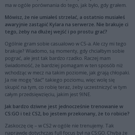
ma w ogóle porównania do tego, jak było, gdy grałem.
Mówisz, że nie umiałeś strzelać, a ostatnio musiałeś
awaryjnie zastąpić Kylara na serwerze. Nie brakuje ci
tego, żeby na dłużej wejść i po prostu grać?
Ogólnie gram sobie casualowo w CS-a. Ale czy mi tego
brakuje? Wiadomo, są momenty, gdy chciałbym sobie
pograć, ale jest tak bardzo rzadko. Raczej mam
świadomość, że bardziej pomagam w ten sposób niż
wchodząc w mecz na takim poziomie, jak grają chłopaki.
Ja nie mogę “dać” takiego poziomu, więc wolę się
skupić na tym, co robię teraz, żeby uczestniczyć w tym
całym przedsięwzięciu, jakim jest 9INE.
Jak bardzo dziwne jest jednocześnie trenowanie w
CS:GO i też CS2, bo jestem przekonany, że to robicie?
Zaskoczę cię – w CS2 w ogóle nie trenujemy. Tak
naprawdę dotychczas full focus był na CS:GO. Chyba że