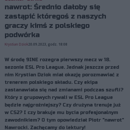
nawrot: Średnio dałoby się
zastąpić któregoś z naszych
graczy kimś z polskiego
podwórka
Krystian Dziok
20.09.2023, godz. 18:08
W środę 9INE rozegra pierwszy mecz w 18.
sezonie ESL Pro League. Jednak jeszcze przed
nim Krystian Dziok miał okazję porozmawiać z
trenerem polskiego składu. Czy ekipa
zastanawiała się nad zmianami podczas szufli?
Który z grupowych rywali w ESL Pro League
będzie najgroźniejszy? Czy drużyna trenuje już
w CS2? I czy brakuje mu bycia profesjonalnym
zawodnikiem? O tym opowiedział Piotr "nawrot"
Nawrocki. Zachęcamy do lektury!