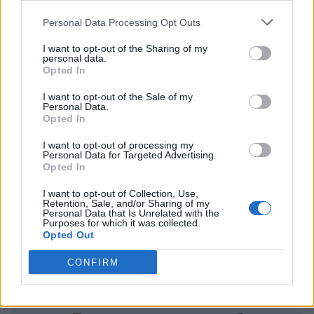
włodarze organizatora po czasie się zreflektowali i w
obliczu m.in. śledztwa ESIC usunęli Victory Zigzag z listy
Personal Data Processing Opt Outs
uczestników europejskiego Showdown. Zwolniony slot
I want to opt-out of the Sharing of my
przejmą wicemistrzowie Pelaajat Nordic Masters, za
personal data.
pośrednictwem którego VZ wcześniej wywalczyło sobie
Opted In
awans. Ów wicemistrzami są Szwedzi, którzy wczoraj
I want to opt-out of the Sale of my
oficjalnie
zasilili szeregi legendarnego Alliance
. To
Personal Data.
Opted In
właśnie oni będą pierwszym rywalem, z którym w
drabince pojedynczej eliminacji spotkają się Paweł
I want to opt-out of processing my
"dycha" Dycha i ENCE.
Personal Data for Targeted Advertising.
Opted In
Pary europejskiego BLAST Premier Fall
I want to opt-out of Collection, Use,
Showdown 2023:
Retention, Sale, and/or Sharing of my
Personal Data that Is Unrelated with the
Purposes for which it was collected.
Opted Out
vs
CONFIRM
9INE
BIG