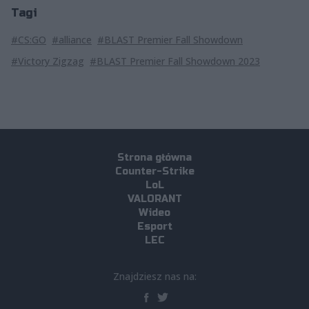
Tagi
#CS:GO
#alliance
#BLAST Premier Fall Showdown
#Victory Zigzag
#BLAST Premier Fall Showdown 2023
Strona główna
Counter-Strike
LoL
VALORANT
Wideo
Esport
LEC
Znajdziesz nas na: