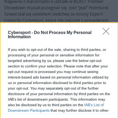
Najpierw z marzeniami o udziale w BLAST Premier
Showdown musiał pożegnać się Joel "joel" Holmlund.
Szwed stał się obiektem śledztwa ze strony Esport
Integrity Commison, które ma związek z procederem
ustawiania spotkań. Dowody świadczące o winie byłego
gracza GODSENT mają być poważne, także już teraz
Cybersport -
Do Not Process My Personal
Information
został on przez ESIC zawieszony. Jego miejsce w
składzie miał więc zająć trener, Ivan "⁠Hardwell⁠"
If you wish to opt-out of the sale, sharing to third parties, or
Alekseev. Problem w tym, że rosyjski szkoleniowiec
processing of your personal or sensitive information for
otrzymał na platformie FACEIT... bana za cheatowanie. –
targeted advertising by us, please use the below opt-out
Hardwell twierdzi, że to nie był on i po prostu
section to confirm your selection. Please note that after your
zalogował się w kafejce. Na ten moment nie wiem, czy
opt-out request is processed you may continue seeing
wierzyć mu na tyle, by go przywrócić
– pisał wówczas
interest-based ads based on personal information utilized by
Kamen "bubble" Kostadinov, jeden z członków VZ.
us or personal information disclosed to third parties prior to
your opt-out. You may separately opt-out of the further
Mimo to BLAST nie zamierzał początkowo usuwać
disclosure of your personal information by third parties on the
IAB’s list of downstream participants. This information may
kontrowersyjnego składu. Zamiast tego zezwolił na
also be disclosed by us to third parties on the
IAB’s List of
zaangażowanie kolejnego zmiennika, którym miałby
Downstream Participants
that may further disclose it to other
być Mikkel "⁠lund⁠" Lund. Dziś wiemy już jednak, że
third parties.