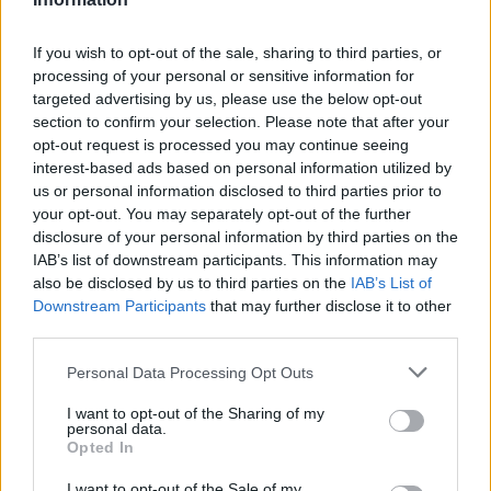
wspomnianej formy postanowili pokrótce
omówić
swoje plany związane z Counter-Strikiem 2. A to
If you wish to opt-out of the sale, sharing to third parties, or
oznacza, że wiemy już, kiedy nowa produkcja
processing of your personal or sensitive information for
zadebiutuje na esportowym lanie od EFG. Stanie się to
targeted advertising by us, please use the below opt-out
16 października, bo właśnie wtedy rozpocznie się Intel
section to confirm your selection. Please note that after your
Extreme Masters Sydney 2023! W Australii gracze, w
opt-out request is processed you may continue seeing
interest-based ads based on personal information utilized by
tym Paweł "dycha" Dycha (ENCE), Janusz "Snax"
us or personal information disclosed to third parties prior to
Pogorzelski (GamerLegion), Szymon "kRaSnaL" Mrozek
your opt-out. You may separately opt-out of the further
(Monte) oraz Kamil "siuhy" Szkaradek (MOUZ),
disclosure of your personal information by third parties on the
rywalizować będą już w środowisku CS2. Wcześniej
IAB’s list of downstream participants. This information may
natomiast dopiero co wydana produkcja pojawi się na
also be disclosed by us to third parties on the
IAB’s List of
zawodach odbywających się w internecie.
Downstream Participants
that may further disclose it to other
third parties.
CZYTAJ TEŻ:
Counter-Strike 2 w nocy dostał
Personal Data Processing Opt Outs
kolejną aktualizację
I want to opt-out of the Sharing of my
Już podczas zaplanowanych na przyszły tydzień
personal data.
eliminacji do ESL Challenger Jönköping Counter-Strike
Opted In
2 znajdzie się w użyciu. Co ciekawe, sprawa tyczy się
I want to opt-out of the Sale of my