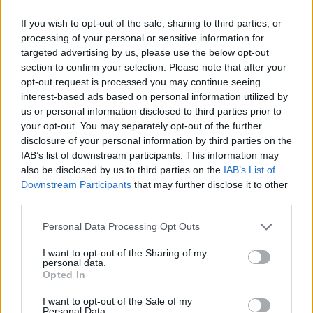
serwisu BLIX.gg
. Według jego informacji polska kolonia
If you wish to opt-out of the sale, sharing to third parties, or
w szeregach Karpi może się powiększyć! A to dlatego,
processing of your personal or sensitive information for
że do Patryka "starxo" Kopczyńskiego, mistrza świata z
targeted advertising by us, please use the below opt-out
2021 roku, dołączyć ma Kamil "kamo" Frąckowiak. Dla
section to confirm your selection. Please note that after your
18-latka taki transfer byłby ogromnym awansem
opt-out request is processed you may continue seeing
sportowym, gdyż dotychczas rywalizował głównie na
interest-based ads based on personal information utilized by
poziomie lig regionalnych. Tam bronił barw NOM
us or personal information disclosed to third parties prior to
Esports, Dsyre, a ostatnio również GTZ Esports. Z tą
your opt-out. You may separately opt-out of the further
disclosure of your personal information by third parties on the
ostatnią organizacją rozstał się jednak pod koniec
IAB’s list of downstream participants. This information may
czerwca po tym, jak on i jego koledzy odpadli w play-
also be disclosed by us to third parties on the
IAB’s List of
inach regionalnego VALORANT Challengers Ascension.
Downstream Participants
that may further disclose it to other
third parties.
CZYTAJ TEŻ:
Polak opuszcza Fnatic. Nowy
pracodawca już za chwilę?
Personal Data Processing Opt Outs
Ale na Frąckowiaku ruchy personalne w KOI bynajmniej
I want to opt-out of the Sharing of my
personal data.
nie mają się zakończyć. Poza nim organizacja Gerarda
Opted In
Piqué i Ibaia Llanosa ma bowiem zaangażować Tobiasa
"ShadoWa" Flodströma. Szwed, który w przeszłości
I want to opt-out of the Sale of my
Personal Data.