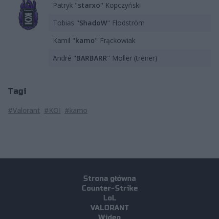
Patryk "
starxo
" Kopczyński
Tobias "
ShadoW
" Flodström
Kamil "
kamo
" Frąckowiak
André "
BARBARR
" Möller (trener)
Tagi
#Valorant
#KOI
#kamo
Strona główna
Counter-Strike
LoL
VALORANT
Wideo