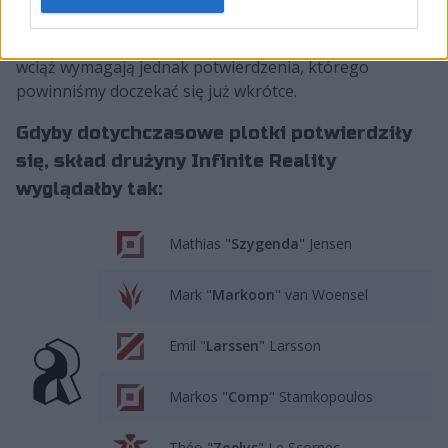
którymi boryka się marka, zapowiadany skład jawi się
jako niezwykle obiecujący. Ostateczne decyzje zarządu
wciąż wymagają jednak potwierdzenia, którego
powinniśmy doczekać się już wkrótce.
Gdyby dotychczasowe plotki potwierdziły
się, skład drużyny Infinite Reality
wyglądałby tak:
Mathias "
Szygenda
" Jensen
Mark "
Markoon
" van Woensel
Emil "
Larssen
" Larsson
Markos "
Comp
" Stamkopoulos
Théo "
Zoelys
" Le Scornec