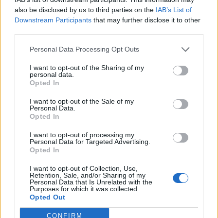
ostatnich możliwości holenderskiego zawodnika.
also be disclosed by us to third parties on the
IAB’s List of
Markoon miał zostać wybrany ponad Linasa "Lyncasa"
Downstream Participants
that may further disclose it to other
third parties.
Nauncikasa, a stronom rzekomo udało się dojść do
wstępnego porozumienia. Z organizacją ma pożegnać
Personal Data Processing Opt Outs
się także Henk "Advienne" Reijenga, a w jego miejsce
Alejandro "anonimotum" Gomis
zapowiedział świeżą
I want to opt-out of the Sharing of my
personal data.
krew – Théo "Zoelysa" Le Scorneca. Wychowanek La
Opted In
Ligue Française rzekomo był w tym off-sezonie
I want to opt-out of the Sale of my
gorącym towarem. Zakontraktowanie Francuza
Personal Data.
rozważało ponoć m.in. Fnatic, które ostatecznie miało
Opted In
zdecydować się na
sprowadzenie wspierającego z
I want to opt-out of processing my
Korei
.
Personal Data for Targeted Advertising.
Opted In
Wydaje się, że porozumienie z Zoelysem podsumowuje
wszystkie transfery IR. Mathias "Szygenda" Jensen oraz
I want to opt-out of Collection, Use,
Retention, Sale, and/or Sharing of my
Markos "Comp" Stamkopoulus wciąż pozostają
Personal Data that Is Unrelated with the
Purposes for which it was collected.
związani umową, a na środkowej alei również
nie
Opted Out
powinniśmy spodziewać się żadnych przetasowań
.
Wbrew wcześniejszym pogłoskom i problemom, z
CONFIRM