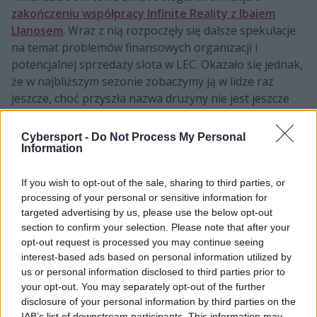
zakończeniu współpracy Infinite Reality z Ibaiem
Llanosem
. Wraz z nią rozpoczęły się dalsze spekulacje
na temat problemów finansowych organizacji i
potencjalnej sprzedaży slota w LEC. Okazało się jednak,
że w najbliższym sezonie zobaczymy ją w lidze raz
jeszcze, choć przyszła nazwa drużyny nie jest jeszcze
znana. Właściciele dawnego Rogue zdają się również
dusić gdybanie o kiepskim składzie "na przetrwanie" w
Cybersport -
Do Not Process My Personal
zarodku. Prawdopodobne nowe nabytki IR okazują się
Information
bowiem całkiem ekscytujące.
If you wish to opt-out of the sale, sharing to third parties, or
Zmiany mają wydarzyć się na pozycji leśnika oraz
processing of your personal or sensitive information for
wspierającego. Jak
donosi Brieuc "LEC Wooloo"
targeted advertising by us, please use the below opt-out
Seeger
, potencjalnym następcą Kima "Malranga"
section to confirm your selection. Please note that after your
opt-out request is processed you may continue seeing
Geun-seonga ma zostać Mark "Markoon" van Woensel.
interest-based ads based on personal information utilized by
Gdy okazało się, że dotychczasowy dżungler SK Gaming
us or personal information disclosed to third parties prior to
ma stracić swoją posadę, pojawiły się słuszne obawy o
your opt-out. You may separately opt-out of the further
jego przyszłość. Większość drużyn miała inne plany w
disclosure of your personal information by third parties on the
kwestii obsadzenia tej roli, a Infinite Reality było jedną z
IAB’s list of downstream participants. This information may