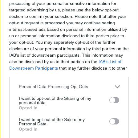
processing of your personal or sensitive information for
nową przygodę. Dziękuję Liquid za wszystko
– przyznał
targeted advertising by us, please use the below opt-out
Rosjanin w
mediach społecznościowych
. 20-latek to
section to confirm your selection. Please note that after your
jeden z talentów, które wyszły spod ręki Teamu Spirit.
opt-out request is processed you may continue seeing
Przebijał się on przez kolejne szczeble akademii, aż na
interest-based ads based on personal information utilized by
początku 2022 roku stał się pełnoprawnym członkiem
us or personal information disclosed to third parties prior to
głównego zespołu. Z tym następnie dotarł do czołowej
your opt-out. You may separately opt-out of the further
disclosure of your personal information by third parties on the
czwórki PGL Major Antwerp 2022 i najlepszej ósemki
IAB’s list of downstream participants. This information may
Intel Extreme Masters Rio Major 2022. Nic więc
also be disclosed by us to third parties on the
IAB’s List of
dziwnego, że zainteresowanie jego usługami wyraziło
Downstream Participants
that may further disclose it to other
Liquid i w czerwcu dopięło transfer. Niemniej tam Patsi
third parties.
nigdy nie wrócił na wcześniejszy poziom, a sama ekipa
zdecydowanie zawodziła na turniejach tier 1.
Personal Data Processing Opt Outs
I want to opt-out of the Sharing of my
Już wcześniej głową za rozczarowujące wyniki
personal data.
zapłacił Aleks "Rainwaker" Petrov. Przypomnijmy, że
Opted In
Bułgar od października przesiaduje na ławce
I want to opt-out of the Sale of my
rezerwowych. Kolejnym do odstrzału ma być natomiast
Personal Data.
Josh "oSee" Ohm, którego silnie
łączy się z
Opted In
przenosinami do NRG
. A co dalej z Liquid? Organizacja