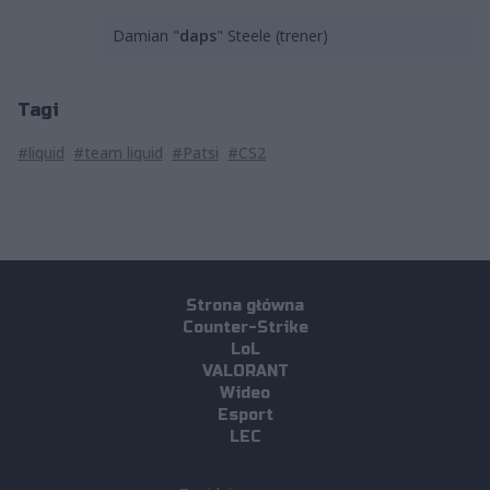
Damian "
daps
" Steele (trener)
Tagi
#liquid
#team liquid
#Patsi
#CS2
Strona główna
Counter-Strike
LoL
VALORANT
Wideo
Esport
LEC