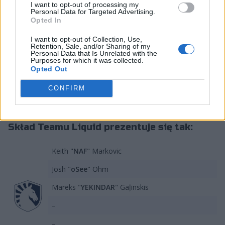
I want to opt-out of processing my
ma szykować naprawdę ciekawe transfery. I to aż
Personal Data for Targeted Advertising.
Opted In
cztery! W zespole mieliby znaleźć się m.in. niechciany w
Heroic Casper "cadiaN" Møller, a także Russel "Twistzz"
I want to opt-out of Collection, Use,
Van Dulken. Ten drugi był już graczem TL w latach
Retention, Sale, and/or Sharing of my
Personal Data that Is Unrelated with the
2017-2021. Skład uzupełniłoby natomiast brazylijskie
Purposes for which it was collected.
duo w osobach Felipe "skullza" Medeirosa, który
Opted Out
niedawno opuścił paiN Gaming, oraz Wiltona "zewsa"
CONFIRM
Prado. Ostatni z wymienionych zastąpiłby Damiana
"dapsa" Steele'a na stanowisku trenera.
Skład Teamu Liquid prezentuje się tak:
Keith "
NAF
" Markovic
Josh "
oSee
" Ohm
Mareks "
YEKINDAR
" Gaļinskis
–
–