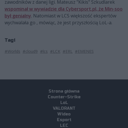
zawodników z danej ligi. Mateusz "Kikis" Szkudlarek
wspominał w wywiadzie dla Cybersport.pl, że Min-soo
był genialny
. Natomiast w LCS większość ekspertów
wychwalała go , mówiąc, że jest przyszłością LoL-a.
Tagi
#Worlds
#cloud9
#lcs
#LCK
#ERL
#EMENES
Strona główna
Counter-Strike
LoL
VALORANT
Wideo
Esport
LEC