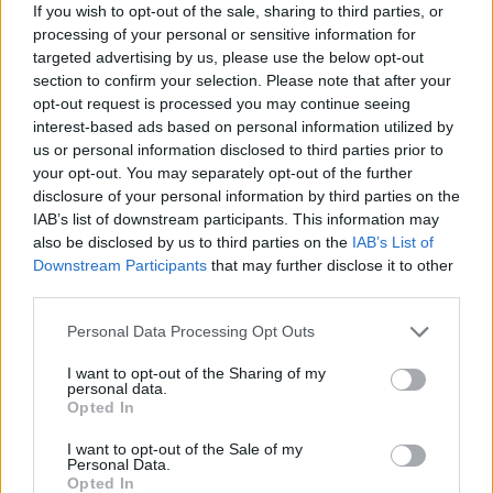
został odsunięty od składu australijskiego Legacy
If you wish to opt-out of the sale, sharing to third parties, or
processing of your personal or sensitive information for
Esports za nieodpowiednie podejście względem swoich
targeted advertising by us, please use the below opt-out
kolegów. Jakiś czas po tym uplasował się na 3-4.
section to confirm your selection. Please note that after your
miejscu w lidze tureckiej, gdzie obyło się bez dram.
opt-out request is processed you may continue seeing
Natomiast problemy z EMENESEM powróciły, gdy
interest-based ads based on personal information utilized by
dołączył do grającego w Northern League of Legends
us or personal information disclosed to third parties prior to
Championship JDXL. W kuluarach mówiło się, że był
your opt-out. You may separately opt-out of the further
toksyczny i nadużywał substancji zawierających alkohol.
disclosure of your personal information by third parties on the
IAB’s list of downstream participants. This information may
Gwoździem do trumny była gra na szczycie ligi, w której
also be disclosed by us to third parties on the
IAB’s List of
EMENES wybrał Taliyah i upadł aż pięć razy w 14 minut.
Downstream Participants
that may further disclose it to other
third parties.
A zrobił to w bardzo nieodpowiedzialny sposób, gdyż
wchodził w przeciwnika przy każdej możliwej okazji. Po
Personal Data Processing Opt Outs
tym odsunięto od głównego składu akademii EXCEL
ESPORTS, a w zamian za niego wszedł Adrian "Mrozku"
I want to opt-out of the Sharing of my
personal data.
Skonieczny. Oficjalnym powodem takiego ruchu były złe
Opted In
postępowanie wobec kolegów z drużyny, czyli
I want to opt-out of the Sale of my
powtórzyła się sytuacja z występów w Oceanic Pro
Personal Data.
League. 2023 rok EMENES spędził w Cloud9 i mówiło
Opted In