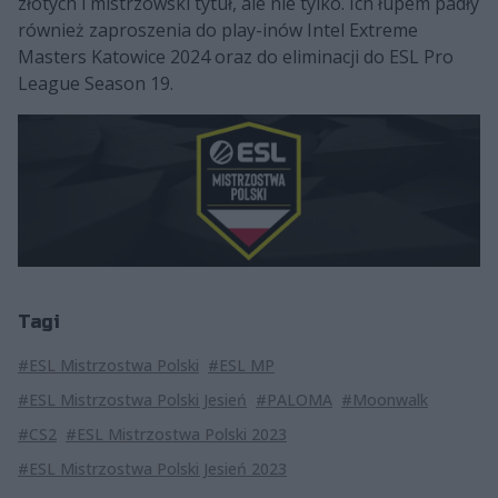
złotych i mistrzowski tytuł, ale nie tylko. Ich łupem padły
również zaproszenia do play-inów Intel Extreme
Masters Katowice 2024 oraz do eliminacji do ESL Pro
League Season 19.
Tagi
#ESL Mistrzostwa Polski
#ESL MP
#ESL Mistrzostwa Polski Jesień
#PALOMA
#Moonwalk
#CS2
#ESL Mistrzostwa Polski 2023
#ESL Mistrzostwa Polski Jesień 2023