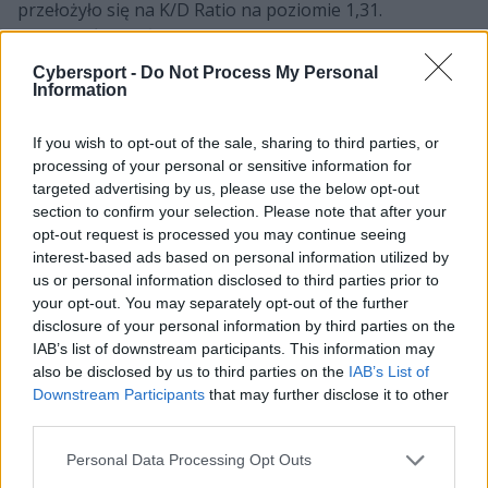
przełożyło się na K/D Ratio na poziomie 1,31.
Jednocześnie były gracz Creative AVEZ i Ignis Serpens
zaliczył średnio 0,89 fraga na rundę. A to wszystko przy
Cybersport -
Do Not Process My Personal
grze w formule miksowej. Warto wszak pamiętać, że
Information
moonwalk i jego partnerzy skrzyknęli się jako PALOMA
właśnie z myślą o dopiero co zakończonych ESL
If you wish to opt-out of the sale, sharing to third parties, or
Mistrzostwach Polski. Dodatkowo sam skład miał
processing of your personal or sensitive information for
targeted advertising by us, please use the below opt-out
formułę mocno eksperymentalną m.in. z uwagi na
section to confirm your selection. Please note that after your
włączenie do niego dwóch reprezentantów LODIS.
opt-out request is processed you may continue seeing
interest-based ads based on personal information utilized by
Lista MVP
ESL Mistrzostw Polski
Jesień
us or personal information disclosed to third parties prior to
2023:
your opt-out. You may separately opt-out of the further
disclosure of your personal information by third parties on the
IAB’s list of downstream participants. This information may
Markoś
also be disclosed by us to third parties on the
IAB’s List of
1. dzień
Kuba Markowski
Downstream Participants
that may further disclose it to other
third parties.
Flayy
2. dzień
Personal Data Processing Opt Outs
Alan Krupa