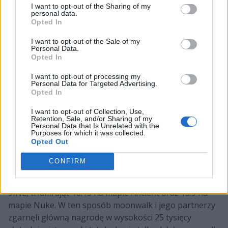
I want to opt-out of the Sharing of my
personal data.
KEi
Opted In
3. dzień
Kamil Pietkun
I want to opt-out of the Sale of my
Personal Data.
virtuoso
Opted In
4. dzień
Karol Wrześniewski
I want to opt-out of processing my
Personal Data for Targeted Advertising.
Opted In
hades
półfinały
Olek Miśkiewicz
I want to opt-out of Collection, Use,
Retention, Sale, and/or Sharing of my
Personal Data that Is Unrelated with the
Purposes for which it was collected.
moonwalk
finał
Opted Out
Bartosz Mikołajczyk
CONFIRM
Po triumf w ESL Mistrzostwach Polski Jesień 2023
sięgnęła PALOMA. Ta w wielkim finale pokonała 2:0
9INE, triumfując 16:13 na mapie Ancient oraz 13:9 na
mapie Nuke. W ten sposób moonwalk i jego partnerzy
zgarnęli główną nagrodę w wysokości 25 tysięcy