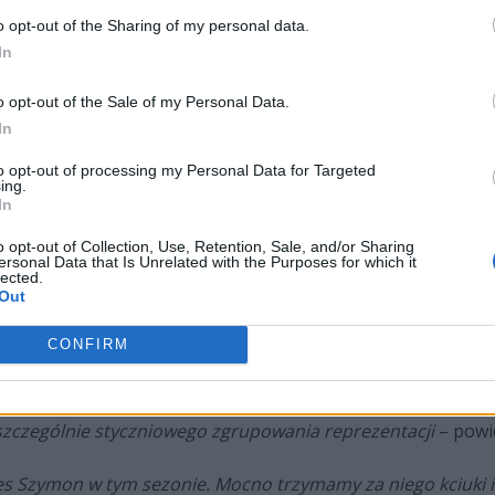
sce.
o opt-out of the Sharing of my personal data.
In
o opt-out of the Sale of my Personal Data.
y z Ekstraklasy i niższych lig. Pierwszy etap rozgrywek miał
In
rnieju finałowym offline w czwartek (28 grudnia) w studiu Łąc
racze mieli uśrednione statystyki do 95), a uczestnicy gral
to opt-out of processing my Personal Data for Targeted
ing.
In
 od zwycięstwa w półfinale z faworyzowanym Damianem "dami
o opt-out of Collection, Use, Retention, Sale, and/or Sharing
ersonal Data that Is Unrelated with the Purposes for which it
le zaś pokonał Kacpra "Kacper0sa" Zawadzkiego, zawodnika
lected.
 karierze.
Out
CONFIRM
apewnił sobie miejsce w styczniowym zgrupowaniu reprezen
h sukcesów, dlatego jestem bardzo szczęśliwy z tego zwycię
 szczególnie styczniowego zgrupowania reprezentacji
– powie
kces Szymon w tym sezonie. Mocno trzymamy za niego kciuki 