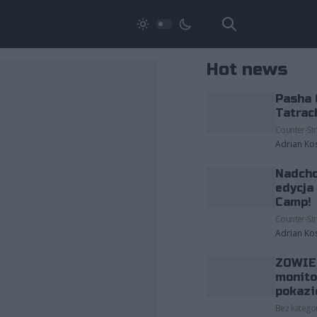
Hot news
Pasha 
Tatrac
Counter-Str
Adrian Ko
Nadcho
edycja
Camp!
Counter-Str
Adrian Ko
ZOWIE 
monito
pokazi
Bez kategor