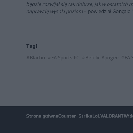
będzie rozwijał się tak dobrze, jak w ostatnich 
naprawdę wysoki poziom
– powiedział Gonçalo 
Tagi
#Błachu
#EA Sports FC
#Betclic Apogee
#EA 
Strona główna
Counter-Strike
LoL
VALORANT
Wid