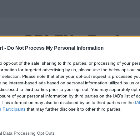
cą ORLEN ePucharu
t -
Do Not Process My Personal Information
lic Apogee zagra 
to opt-out of the sale, sharing to third parties, or processing of your per
formation for targeted advertising by us, please use the below opt-out s
r selection. Please note that after your opt-out request is processed y
eing interest-based ads based on personal information utilized by us or
disclosed to third parties prior to your opt-out. You may separately opt-
losure of your personal information by third parties on the IAB’s list of
. This information may also be disclosed by us to third parties on the
IA
Participants
that may further disclose it to other third parties.
 zawodnik organizacji esportowej Be
w EA Sports FC 24. 18-latek reprezen
go wypożyczony jest na potrzeby ud
l Data Processing Opt Outs