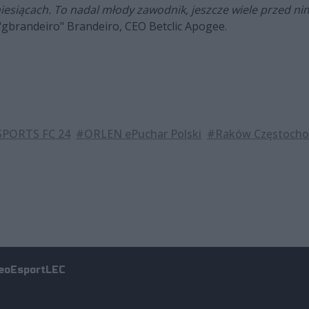
miesiącach. To nadal młody zawodnik, jeszcze wiele przed nim
"gbrandeiro" Brandeiro, CEO Betclic Apogee.
SPORTS FC 24
#ORLEN ePuchar Polski
#Raków Częstoch
eo
Esport
LEC