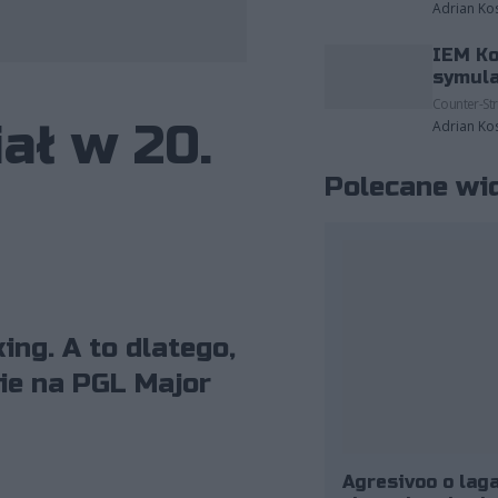
Adrian Ko
IEM Ko
fot. Preasy Esport
symula
Counter-Str
ał w 20.
Adrian Ko
Polecane wi
ng. A to dlatego,
ie na PGL Major
Agresivoo o laga