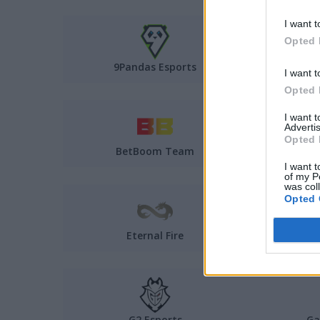
I want t
Opted 
9Pandas Esports
Amk
I want t
Opted 
I want 
Advertis
Opted 
BetBoom Team
I want t
of my P
was col
Opted 
Eternal Fire
ex-T
G2 Esports
Ga