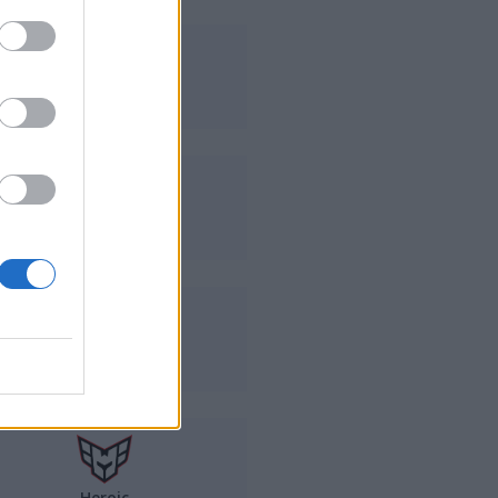
Astralis
ENCE
Fnatic
Heroic