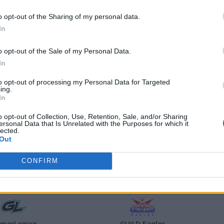
o opt-out of the Sharing of my personal data.
In
al Esports
Apeks
o opt-out of the Sale of my Personal Data.
In
to opt-out of processing my Personal Data for Targeted
ing.
In
Cloud9
ECSTATIC
o opt-out of Collection, Use, Retention, Sale, and/or Sharing
ersonal Data that Is Unrelated with the Purposes for which it
lected.
Out
CONFIRM
hunderFlash
FaZe Clan
merLegion
GUILD Eagles