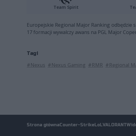
Team Spirit
Te
Europejskie Regional Major Ranking odbędzie si
17 formacji wywalczy awans na PGL Major Copenh
Tagi
#Nexus
#Nexus Gaming
#RMR
#Regional M
Strona główna
Counter-Strike
LoL
VALORANT
Wid