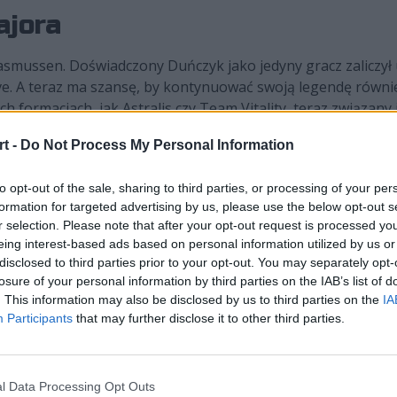
ajora
asmussen. Doświadczony Duńczyk jako jedyny gracz zaliczył u
ve. A teraz ma szansę, by kontynuować swoją legendę równie
ych formacjach, jak Astralis czy Team Vitality, teraz związany
ch świata. Niemniej podczas dzisiejszych eliminacji ostatnie
t -
Do Not Process My Personal Information
mym jej członkowie, w tym dupreeh, mogą już szukać hotel
to opt-out of the sale, sharing to third parties, or processing of your per
d bez awansu na IEM Chengdu 2024
formation for targeted advertising by us, please use the below opt-out s
r selection. Please note that after your opt-out request is processed y
miast fakt, że na RMR-ze pojawi się Brajan "dgl" Lemecha. Po
eing interest-based ads based on personal information utilized by us or
 efekcie to gracze duńskiej organizacji awansowali. Niemni
disclosed to third parties prior to your opt-out. You may separately opt-
 kosztem zespół dgl-a osiągnął swój cel. Pewne pozostania w
losure of your personal information by third parties on the IAB’s list of
właśnie Rumuni wcześniej zrzucili wspomniane już sYnck do
. This information may also be disclosed by us to third parties on the
IA
Participants
that may further disclose it to other third parties.
j piątki. Ta o ostatni wolny jeszcze bilet na Regional Major
ów europejskiego
Regional Major Ran
l Data Processing Opt Outs