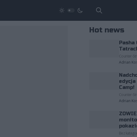
Hot news
Pasha 
Tatrac
Counter-Str
Adrian Ko
Nadcho
edycja
Camp!
Counter-Str
Adrian Ko
ZOWIE 
monito
pokazi
Bez kategor