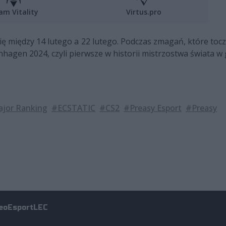
am Vitality
Virtus.pro
ę między 14 lutego a 22 lutego. Podczas zmagań, które toc
agen 2024, czyli pierwsze w historii mistrzostwa świata w 
ajor Ranking
#ECSTATIC
#CS2
#Preasy Esport
#Preasy
eo
Esport
LEC