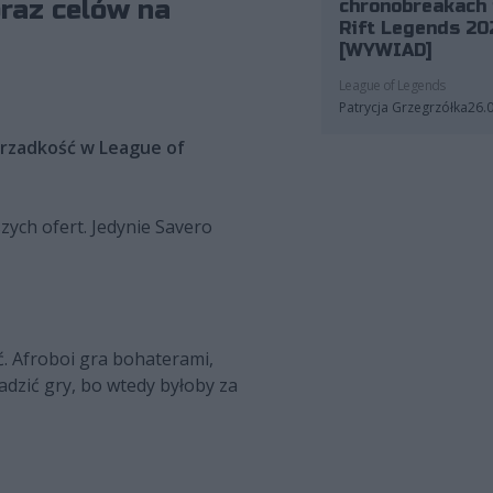
oraz celów na
chronobreakach 
Rift Legends 20
[WYWIAD]
League of Legends
Patrycja Grzegrzółka
26.
o rzadkość w League of
zych ofert. Jedynie Savero
. Afroboi gra bohaterami,
adzić gry, bo wtedy byłoby za