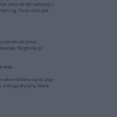
aż start nie był najlepszy z
ych Lig. Teraz za to jest
 go na nim utrzymać.
bierało. Mogliśmy go
o dnia.
orsaken dostaną się do play-
e. A drugą drużyną, która