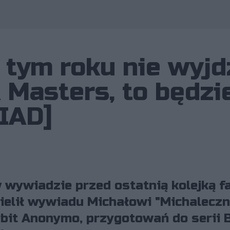
w tym roku nie wyj
Masters, to będzi
IAD]
 wywiadzie przed ostatnią kolejką f
zielił wywiadu Michałowi "Michalecz
it Anonymo, przygotowań do serii 