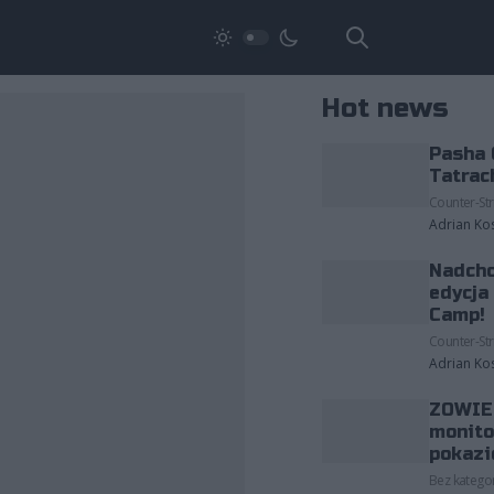
Hot news
Pasha 
Tatrac
Counter-Str
Adrian Ko
Nadcho
edycja
Camp!
Counter-Str
Adrian Ko
ZOWIE 
monito
pokazi
Bez kategor