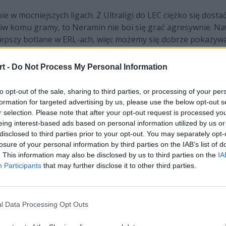
w mocniejszych ligach. Z Ultraligi do LEC ciężko się dosta
w komu gramy, to Neramin nie boi się grać agresywnie. Naw
najlepszy botlane w ERL-ach, więc możemy się dobrze pokazy
t -
Do Not Process My Personal Information
 Ultraligę z Cybersport.pl:
to opt-out of the sale, sharing to third parties, or processing of your per
formation for targeted advertising by us, please use the below opt-out s
r selection. Please note that after your opt-out request is processed y
eing interest-based ads based on personal information utilized by us or
disclosed to third parties prior to your opt-out. You may separately opt-
losure of your personal information by third parties on the IAB’s list of
. This information may also be disclosed by us to third parties on the
IA
Participants
that may further disclose it to other third parties.
l Data Processing Opt Outs