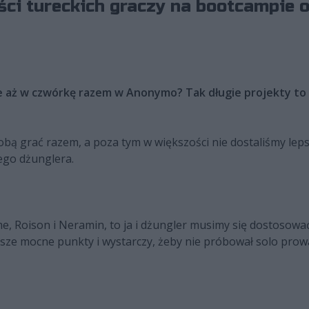
ci tureckich graczy na bootcampie 
ście aż w czwórkę razem w Anonymo? Tak długie projekty t
obą grać razem, a poza tym w większości nie dostaliśmy leps
ego dżunglera.
 Roison i Neramin, to ja i dżungler musimy się dostosować
asze mocne punkty i wystarczy, żeby nie próbował solo prow