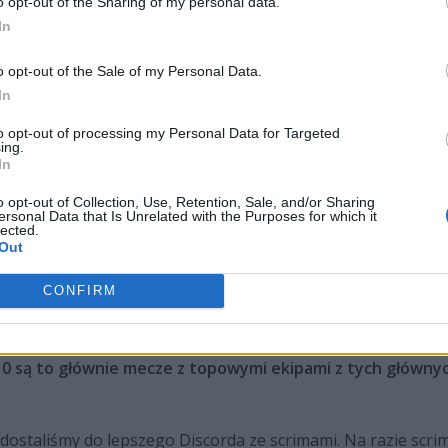
o opt-out of the Sharing of my personal data.
In
o opt-out of the Sale of my Personal Data.
In
enacity. Czujesz, że jesteście najlepsi w Ultralidze?
to opt-out of processing my Personal Data for Targeted
ing.
In
nego. Gramy cały czas tym samym stylem, co może być gorsz
rze przygotować do tych serii.
o opt-out of Collection, Use, Retention, Sale, and/or Sharing
ersonal Data that Is Unrelated with the Purposes for which it
lected.
y-offów. Czekają was najprawdopodobniej dwa starcia BO5 
Out
CONFIRM
 nie zmienia. Będziemy mieli sporo czasu na scrimy w nowym 
tegie.
0 są to głównie mecze z topowymi ekipami z tych głównych
 dostaliśmy do lepszego Discorda ze scrimami. Na razie scr