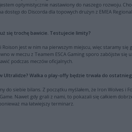
 jestem optymistycznie nastawiony do naszego rozwoju. Choci
na dostęp do Discorda dla topowych drużyn z EMEA Regionaln
ż się trochę bawicie. Testujecie limity?
 i Roison jest w nim na pierwszym miejscu, więc staramy się
ewno w meczu z Teamem ESCA Gaming sporo zabójstw się uz
 bawić podczas meczów oficjalnych.
 Ultralidze? Walka o play-offy będzie trwała do ostatnieg
ny do siebie bilans. Z początku myślałem, że Iron Wolves i F
eGame. Nawet gdy grali z nami, to pokazali się całkiem dobrz
ponieważ ma łatwiejszy terminarz.