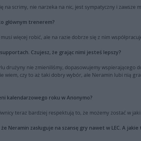
 na scrimy, nie narzeka na nic, jest sympatyczny i zawsze m
ako głównym trenerem?
musi więcej robić, ale na razie dobrze się z nim współpracuj
 supportach. Czujesz, że grając nimi jesteś lepszy?
 stylu drużyny nie zmieniliśmy, dopasowujemy wspierającego
nie wiem, czy to aż taki dobry wybór, ale Neramin lubi nią gr
rzeni kalendarzowego roku w Anonymo?
ciwnicy teraz bardziej respektują to, że możemy zostać w jak
 Neramin zasługuje na szansę gry nawet w LEC. A jakie t