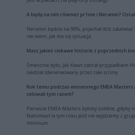
Jest w planach, na play-offy Ultraligi.
A będą na nim również pr1me i Neramin? Ostat
Neramin będzie na 90%, pojechał dziś załatwiać 
nie wiem, jak ma się sytuacja.
Masz jakieś ciekawe historie z poprzednich 
Śmiesznie było, jak Kwan zabrał przypadkiem Hir
siedział zdenerwowany przez całe scrimy.
Rok temu podczas wiosennego EMEA Masters pre
celowali tym razem?
Pierwsze EMEA Masters byłoby solidne, gdyby n
Natomiast w tym roku jeśli nie wyjdziemy z grupy
minimum.