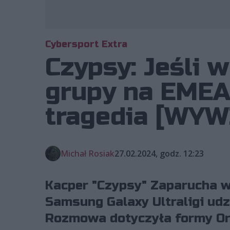
Cybersport Extra
Czypsy: Jeśli 
grupy na EMEA 
tragedia [WYW
Michał Rosiak
27.02.2024, godz. 12:23
Kacper "Czypsy" Zaparucha w
Samsung Galaxy Ultraligi ud
Rozmowa dotyczyła formy Orb