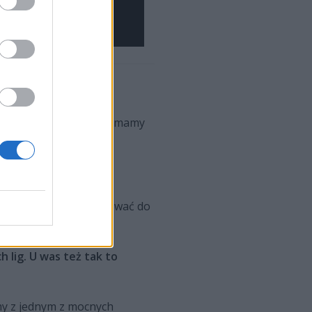
e w BO5, ale myślę, że mamy
przeciwko Z10.
patchu, by się przygotować do
 lig. U was też tak to
imy z jednym z mocnych