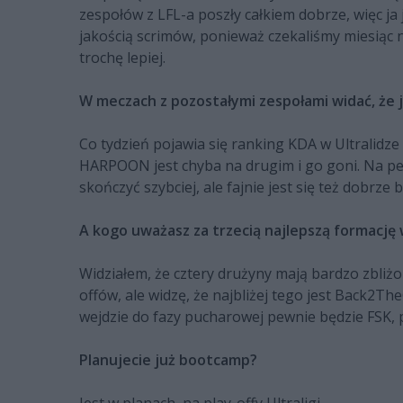
zespołów z LFL-a poszły całkiem dobrze, więc ja
jakością scrimów, ponieważ czekaliśmy miesiąc 
trochę lepiej.
W meczach z pozostałymi zespołami widać, że ju
Co tydzień pojawia się ranking KDA w Ultralidze
HARPOON jest chyba na drugim i go goni. Na p
skończyć szybciej, ale fajnie jest się też dobrze
A kogo uważasz za trzecią najlepszą formację w
Widziałem, że cztery drużyny mają bardzo zbliżo
offów, ale widzę, że najbliżej tego jest Back2Th
wejdzie do fazy pucharowej pewnie będzie FSK, 
Planujecie już bootcamp?