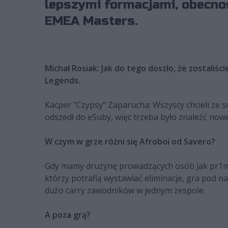
lepszymi formacjami, obecnoś
EMEA Masters.
Michał Rosiak: Jak do tego doszło, że zostali
Legends.
Kacper "Czypsy" Zaparucha: Wszyscy chcieli ze s
odszedł do eSuby, więc trzeba było znaleźć now
W czym w grze różni się Afroboi od Savero?
Gdy mamy drużynę prowadzących osób jak pr1me,
którzy potrafią wystawiać eliminacje, gra pod n
dużo carry zawodników w jednym zespole.
A poza grą?