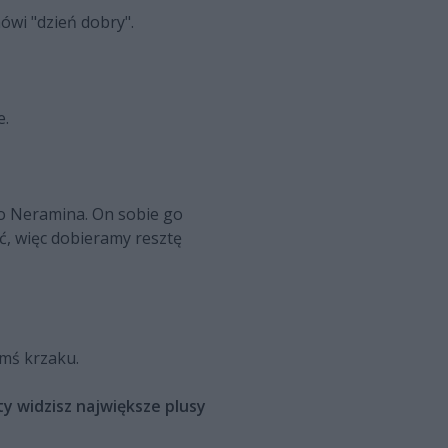
ówi "dzień dobry".
e.
 do Neramina. On sobie go
ać, więc dobieramy resztę
imś krzaku.
y widzisz największe plusy