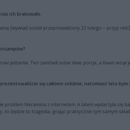
nio ich brakowało.
wizę [wywiad został przeprowadzony 22 lutego – przyp red.] A
bootcampów?
owi jedzenie. Ten zamówił sobie dwie porcje, a Kwan wziął je
zentowaliście się całkiem solidnie, natomiast lato było 
ie problem Neramina z internetem. A latem wydarzyła się b
, to będzie to tragedia, grając praktycznie tym samym składe