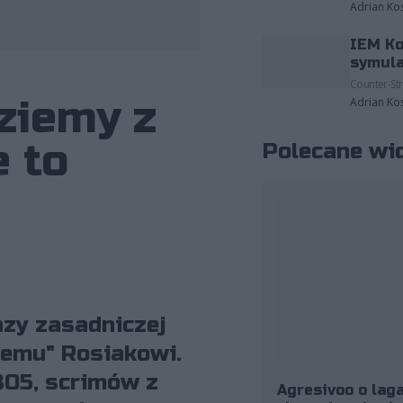
Adrian Ko
IEM Ko
symula
Counter-Str
dziemy z
Adrian Ko
e to
Polecane wi
azy zasadniczej
nemu" Rosiakowi.
BO5, scrimów z
Agresivoo o laga