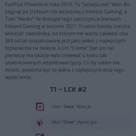
FunPlus Phoenix w roku 2019, Yu "JackeyLove" Wen-Bo
sięgnął po trofeum rok wcześniej z Invictus Gaming, a
Tian "Meiko" Ye dostąpił tego zaszczytu w barwach
Edward Gaming w sezonie 2021. Trudno byłoby zresztą
wskazać zawodnika, na którym nie warto zawiesić oka.
369 od lat rozpatrowany jest jako jeden z najlepszych
toplanerów na świecie, a Lin "Creme" Jian po raz
pierwszy ma okazję wybrzmiewać u boku tak
utalentowanych współtowarzyszy. Co by zatem nie
mówić, powinna być to jedna z najlepszych ekip tego
wydarzenia.
T1 – LCK #2
Choi "
Zeus
" Woo-je
Mun "
Oner
" Hyeon-jun