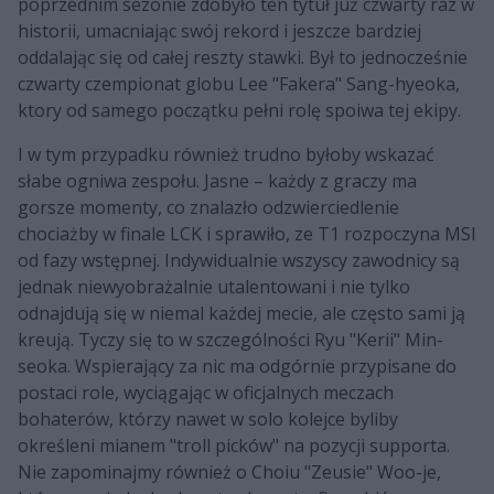
poprzednim sezonie zdobyło ten tytuł już czwarty raz w
historii, umacniając swój rekord i jeszcze bardziej
oddalając się od całej reszty stawki. Był to jednocześnie
czwarty czempionat globu Lee "Fakera" Sang-hyeoka,
ktory od samego początku pełni rolę spoiwa tej ekipy.
I w tym przypadku również trudno byłoby wskazać
słabe ogniwa zespołu. Jasne – każdy z graczy ma
gorsze momenty, co znalazło odzwierciedlenie
chociażby w finale LCK i sprawiło, ze T1 rozpoczyna MSI
od fazy wstępnej. Indywidualnie wszyscy zawodnicy są
jednak niewyobrażalnie utalentowani i nie tylko
odnajdują się w niemal każdej mecie, ale często sami ją
kreują. Tyczy się to w szczególności Ryu "Kerii" Min-
seoka. Wspierający za nic ma odgórnie przypisane do
postaci role, wyciągając w oficjalnych meczach
bohaterów, którzy nawet w solo kolejce byliby
określeni mianem "troll picków" na pozycji supporta.
Nie zapominajmy również o Choiu "Zeusie" Woo-je,