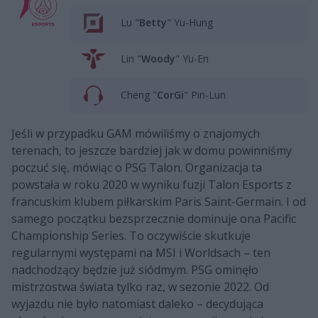
Lu "
Betty
" Yu-Hung
Lin "
Woody
" Yu-En
Cheng "
CorGi
" Pin-Lun
Jeśli w przypadku GAM mówiliśmy o znajomych
terenach, to jeszcze bardziej jak w domu powinniśmy
poczuć się, mówiąc o PSG Talon. Organizacja ta
powstała w roku 2020 w wyniku fuzji Talon Esports z
francuskim klubem piłkarskim Paris Saint-Germain. I od
samego początku bezsprzecznie dominuje ona Pacific
Championship Series. To oczywiście skutkuje
regularnymi występami na MSI i Worldsach – ten
nadchodzący będzie już siódmym. PSG ominęło
mistrzostwa świata tylko raz, w sezonie 2022. Od
wyjazdu nie było natomiast daleko – decydująca