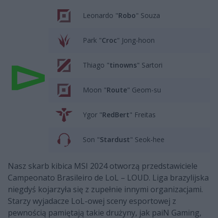
Leonardo "
Robo
" Souza
Park "
Croc
" Jong-hoon
Thiago "
tinowns
" Sartori
Moon "
Route
" Geom-su
Ygor "
RedBert
" Freitas
Son "
Stardust
" Seok-hee
Nasz skarb kibica MSI 2024 otworzą przedstawiciele
Campeonato Brasileiro de LoL – LOUD. Liga brazylijska
niegdyś kojarzyła się z zupełnie innymi organizacjami.
Starzy wyjadacze LoL-owej sceny esportowej z
pewnością pamiętają takie drużyny, jak paiN Gaming,