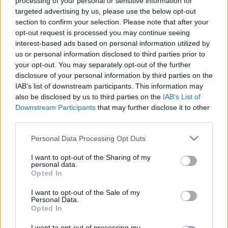
Yu "Junjia" Chun-Chia. Wszak znaczną większość swojej
processing of your personal or sensitive information for
targeted advertising by us, please use the below opt-out
kariery spędził on w Chinach, reprezentując między
section to confirm your selection. Please note that after your
innymi Edward Gaming u boku późniejszych mistrzów
opt-out request is processed you may continue seeing
świata. Nauczki zaserwowane przez tę dwójkę
interest-based ads based on personal information utilized by
zawodnikom z największych lig nie byłyby zatem
us or personal information disclosed to third parties prior to
wielkim zaskoczeniem.
your opt-out. You may separately opt-out of the further
disclosure of your personal information by third parties on the
FlyQuest – LCS #2
IAB’s list of downstream participants. This information may
also be disclosed by us to third parties on the
IAB’s List of
Downstream Participants
that may further disclose it to other
Gabriël "
Bwipo
" Rau
third parties.
Kacper "
Inspired
" Słoma
Personal Data Processing Opt Outs
I want to opt-out of the Sharing of my
Nicolaj "
Jensen
" Jensen
personal data.
Opted In
Fahad "
Massu
" Abdulmalek
I want to opt-out of the Sale of my
Personal Data.
Opted In
Alan "
Busio
" Cwalina
I want to opt-out of processing my