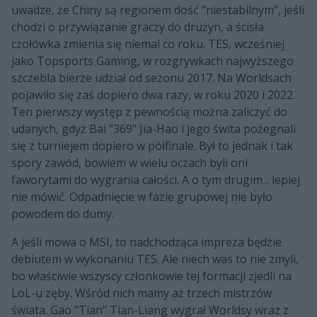
uwadze, że Chiny są regionem dość "niestabilnym", jeśli
chodzi o przywiązanie graczy do drużyn, a ścisła
czołówka zmienia się niemal co roku. TES, wcześniej
jako Topsports Gaming, w rozgrywkach najwyższego
szczebla bierze udział od sezonu 2017. Na Worldsach
pojawiło się zaś dopiero dwa razy, w roku 2020 i 2022.
Ten pierwszy występ z pewnością można zaliczyć do
udanych, gdyż Bai "369" Jia-Hao i jego świta pożegnali
się z turniejem dopiero w półfinale. Był to jednak i tak
spory zawód, bowiem w wielu oczach byli oni
faworytami do wygrania całości. A o tym drugim... lepiej
nie mówić. Odpadnięcie w fazie grupowej nie było
powodem do dumy.
A jeśli mowa o MSI, to nadchodząca impreza będzie
debiutem w wykonaniu TES. Ale niech was to nie zmyli,
bo właściwie wszyscy członkowie tej formacji zjedli na
LoL-u zęby. Wśród nich mamy aż trzech mistrzów
świata. Gao "Tian" Tian-Liang wygrał Worldsy wraz z