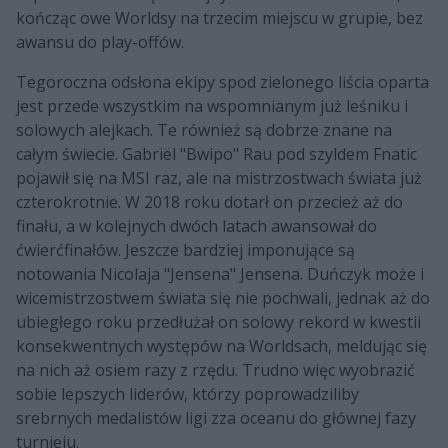
kończąc owe Worldsy na trzecim miejscu w grupie, bez
awansu do play-offów.
Tegoroczna odsłona ekipy spod zielonego liścia oparta
jest przede wszystkim na wspomnianym już leśniku i
solowych alejkach. Te również są dobrze znane na
całym świecie. Gabriël "Bwipo" Rau pod szyldem Fnatic
pojawił się na MSI raz, ale na mistrzostwach świata już
czterokrotnie. W 2018 roku dotarł on przecież aż do
finału, a w kolejnych dwóch latach awansował do
ćwierćfinałów. Jeszcze bardziej imponujące są
notowania Nicolaja "Jensena" Jensena. Duńczyk może i
wicemistrzostwem świata się nie pochwali, jednak aż do
ubiegłego roku przedłużał on solowy rekord w kwestii
konsekwentnych występów na Worldsach, meldując się
na nich aż osiem razy z rzędu. Trudno więc wyobrazić
sobie lepszych liderów, którzy poprowadziliby
srebrnych medalistów ligi zza oceanu do głównej fazy
turnieju.