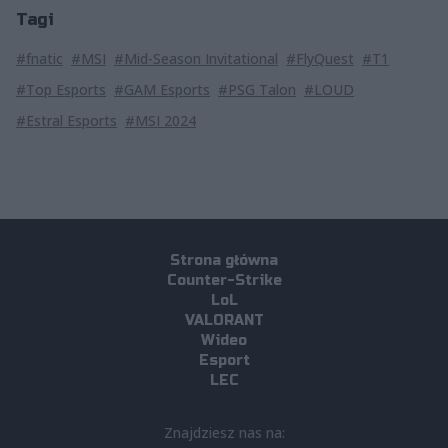
Tagi
#fnatic
#MSI
#Mid-Season Invitational
#FlyQuest
#T1
#Top Esports
#GAM Esports
#PSG Talon
#LOUD
#Estral Esports
#MSI 2024
Strona główna
Counter-Strike
LoL
VALORANT
Wideo
Esport
LEC
Znajdziesz nas na: