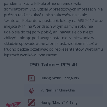
pandemią, która kilkukrotnie uniemożliwiła
dominatorom VCS udział w prestiżowych imprezach. Na
próżno także szukać u nich sukcesów na skalę
światową. Rekordu w postaci 6. lokaty na MSI 2017 oraz
miejsca 9-11. na Worldsach w tym samym roku nie
udało się do tej pory pobić, ani nawet się do niego
zbliżyć. I biorąc pod uwagę ostatnie zamieszania w
składzie spowodowane aferą z ustawieniem meczów,
trudno będzie oczekiwać od reprezentantów Wietnamu
lepszych wyników i tym razem.
PSG Talon – PCS #1
Huang "
Azhi
" Shang-Jhih
Yu "
JunJia
" Chun-Chia
Huang "
Maple
" Yi-Tang