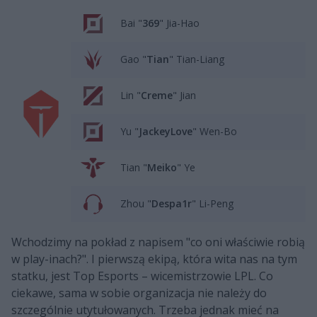
Bai "
369
" Jia-Hao
Gao "
Tian
" Tian-Liang
Lin "
Creme
" Jian
Yu "
JackeyLove
" Wen-Bo
Tian "
Meiko
" Ye
Zhou "
Despa1r
" Li-Peng
Wchodzimy na pokład z napisem "co oni właściwie robią
w play-inach?". I pierwszą ekipą, która wita nas na tym
statku, jest Top Esports – wicemistrzowie LPL. Co
ciekawe, sama w sobie organizacja nie należy do
szczególnie utytułowanych. Trzeba jednak mieć na