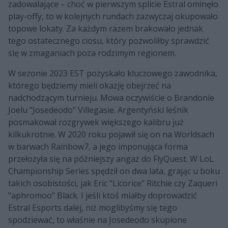
zadowalające – choć w pierwszym splicie Estral ominęło
play-offy, to w kolejnych rundach zazwyczaj okupowało
topowe lokaty. Za każdym razem brakowało jednak
tego ostatecznego ciosu, który pozwoliłby sprawdzić
się w zmaganiach poza rodzimym regionem.
W sezonie 2023 EST pozyskało kluczowego zawodnika,
którego będziemy mieli okazję obejrzeć na
nadchodzącym turnieju. Mowa oczywiście o Brandonie
Joelu "Josedeodo" Villegasie. Argentyński leśnik
posmakował rozgrywek większego kalibru już
kilkukrotnie. W 2020 roku pojawił się on na Worldsach
w barwach Rainbow7, a jego imponująca forma
przełożyła się na późniejszy angaż do FlyQuest. W LoL
Championship Series spędził on dwa lata, grając u boku
takich osobistości, jak Eric "Licorice" Ritchie czy Zaqueri
"aphromoo" Black. I jeśli ktoś miałby doprowadzić
Estral Esports dalej, niż moglibyśmy się tego
spodziewać, to właśnie na Josedeodo skupione