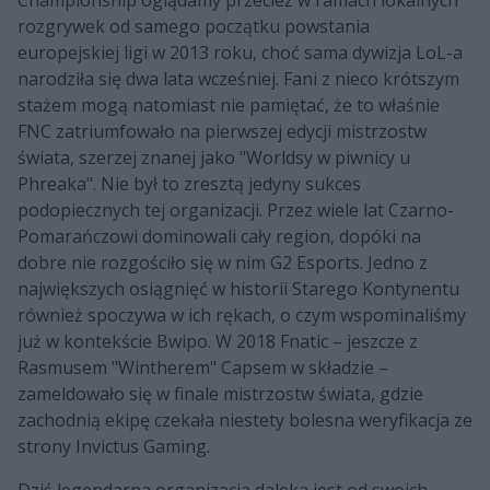
rozgrywek od samego początku powstania
europejskiej ligi w 2013 roku, choć sama dywizja LoL-a
narodziła się dwa lata wcześniej. Fani z nieco krótszym
stażem mogą natomiast nie pamiętać, że to właśnie
FNC zatriumfowało na pierwszej edycji mistrzostw
świata, szerzej znanej jako "Worldsy w piwnicy u
Phreaka". Nie był to zresztą jedyny sukces
podopiecznych tej organizacji. Przez wiele lat Czarno-
Pomarańczowi dominowali cały region, dopóki na
dobre nie rozgościło się w nim G2 Esports. Jedno z
największych osiągnięć w historii Starego Kontynentu
również spoczywa w ich rękach, o czym wspominaliśmy
już w kontekście Bwipo. W 2018 Fnatic – jeszcze z
Rasmusem "Wintherem" Capsem w składzie –
zameldowało się w finale mistrzostw świata, gdzie
zachodnią ekipę czekała niestety bolesna weryfikacja ze
strony Invictus Gaming.
Dziś legendarna organizacja daleka jest od swoich