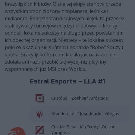
brazylijskich kibiców. O sile tej ekipy stanowi przede
wszystkim trzon złożony z toplanera, leśnika i
midlanera. Reprezentanci solowych alejek to przecież
stali bywalcy turniejów międzynarodowych, którzy
odnosili lokalne sukcesy na długo przed powstaniem
ich obecnej organizacji. Niestety – te lokalne sukcesy
póki co okazują się sufitem Leonardo "Robo" Souzy i
spółki. Brazylijsko-koreańska siła jak na razie nie
zdołała ani razu przebić się wyżej niż play-iny
wspomnianych już MSI oraz Worlds.
Estral Esports – LLA #1
Cristóbal "
Zothve
" Arróspide
Brandon Joel "
Josedeodo
" Villegas
Cristian Sebastián "
cody
" Quispe
Yampara