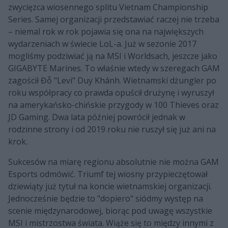
zwycięzca wiosennego splitu Vietnam Championship
Series. Samej organizacji przedstawiać raczej nie trzeba
– niemal rok w rok pojawia się ona na największych
wydarzeniach w świecie LoL-a. Już w sezonie 2017
mogliśmy podziwiać ją na MSI i Worldsach, jeszcze jako
GIGABYTE Marines. To właśnie wtedy w szeregach GAM
zagościł Đỗ "Levi" Duy Khánh. Wietnamski dżungler po
roku współpracy co prawda opuścił drużynę i wyruszył
na amerykańsko-chińskie przygody w 100 Thieves oraz
JD Gaming. Dwa lata później powrócił jednak w
rodzinne strony i od 2019 roku nie ruszył się już ani na
krok.
Sukcesów na miarę regionu absolutnie nie można GAM
Esports odmówić. Triumf tej wiosny przypieczętował
dziewiąty już tytuł na koncie wietnamskiej organizacji.
Jednocześnie będzie to "dopiero" siódmy występ na
scenie międzynarodowej, biorąc pod uwagę wszystkie
MSI i mistrzostwa świata. Wiąże się to między innymi z