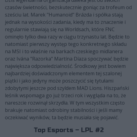
czasów świetności, bezskutecznie goniąc za trofeum od
sześciu lat. Marek "Humanoid" Brázda i spółka stają
jednak na wysokości zadania, kiedy ma to znaczenie i
regularnie stawiają się na Worldsach, które FNC
ominęło tylko dwa razy w ciągu trzynastu lat. Będzie to
natomiast pierwszy występ tego konkretnego składu
na MSI i to właśnie na barkach czeskiego midlanera
oraz Ivána "Razorka" Martína Díaza spoczywać będzie
największa odpowiedzialność. Środkowy jest bowiem
najbardziej doświadczonym elementem tej szalonej
piątki i jako jedyny może poszczycić się tytułami
zdobytymi jeszcze pod szyldem MAD Lions. Hiszpański
leśnik wspomaga go już trzeci rok i wygląda na to, że
nareszcie rozwinął skrzydła. W tym wszystkim często
brakuje natomiast odrobiny stabilności i jeśli mamy
oczekiwać wyników, ta będzie musiała się pojawić.
Top Esports – LPL #2