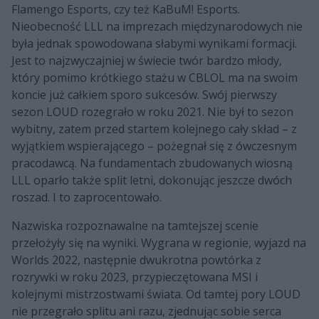
Flamengo Esports, czy też KaBuM! Esports.
Nieobecność LLL na imprezach międzynarodowych nie
była jednak spowodowana słabymi wynikami formacji.
Jest to najzwyczajniej w świecie twór bardzo młody,
który pomimo krótkiego stażu w CBLOL ma na swoim
koncie już całkiem sporo sukcesów. Swój pierwszy
sezon LOUD rozegrało w roku 2021. Nie był to sezon
wybitny, zatem przed startem kolejnego cały skład – z
wyjątkiem wspierającego – pożegnał się z ówczesnym
pracodawcą. Na fundamentach zbudowanych wiosną
LLL oparło także split letni, dokonując jeszcze dwóch
roszad. I to zaprocentowało.
Nazwiska rozpoznawalne na tamtejszej scenie
przełożyły się na wyniki. Wygrana w regionie, wyjazd na
Worlds 2022, następnie dwukrotna powtórka z
rozrywki w roku 2023, przypieczętowana MSI i
kolejnymi mistrzostwami świata. Od tamtej pory LOUD
nie przegrało splitu ani razu, zjednując sobie serca