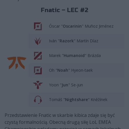
Fnatic – LEC #2
Óscar "
Oscarinin
" Muñoz Jiménez
Iván "
Razork
" Martín Díaz
Marek "
Humanoid
" Brázda
Oh "
Noah
" Hyeon-taek
Yoon "
Jun
" Se-jun
Tomáš "
Nightshare
" Kněžínek
Przedstawienie Fnatic w skarbie kibica zdaje się być
czystą formalnością. Obecną drugą siłę LoL EMEA
Championship oglądamy przecież w ramach lokalnych