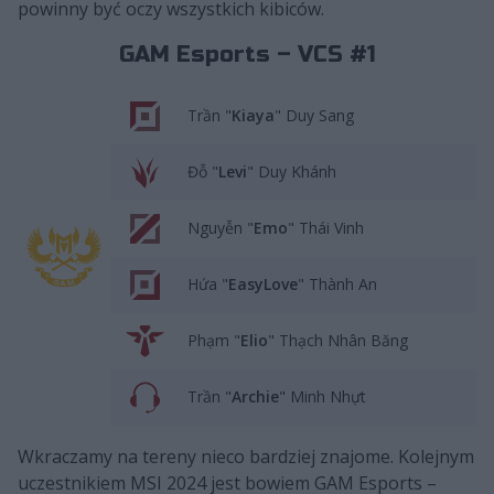
powinny być oczy wszystkich kibiców.
GAM Esports – VCS #1
Trần "
Kiaya
" Duy Sang
Đỗ "
Levi
" Duy Khánh
Nguyễn "
Emo
" Thái Vinh
Hứa "
EasyLove
" Thành An
Phạm "
Elio
" Thạch Nhân Băng
Trần "
Archie
" Minh Nhựt
Wkraczamy na tereny nieco bardziej znajome. Kolejnym
uczestnikiem MSI 2024 jest bowiem GAM Esports –