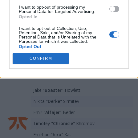
organizacją współpracował on już między lutym 2021 a
I want to opt-out of processing my
styczniem 2022. Wówczas zdobył wraz z nią
Personal Data for Targeted Advertising.
Opted In
wicemistrzostwo VALORANT Masters Reykjavík 2021.
Niemniej od maja ubiegłego roku, gdy opuścił Velocity
I want to opt-out of Collection, Use,
Gaming, pozostawał bez drużyny. Dodatkowo zespół
Retention, Sale, and/or Sharing of my
Personal Data that Is Unrelated with the
będzie mógł też liczyć na pomoc Martina "Anderzza"
Purposes for which it was collected.
Opted Out
Schelasina. Amerykanin, który w 2023 roku był
konsultantem strategicznym, teraz dołącza do sztabu
CONFIRM
jako strategiczny trener.
Skład Fnatic prezentuje się następująco:
Jake "
Boaster
" Howlett
Nikita "
Derke
" Sirmitev
Emir "
Alfajer
" Beder
Timofey "
Chronicle
" Khromov
Emirhan "
hiro
" Kat