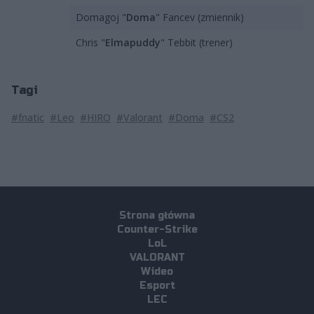
Domagoj "
Doma
" Fancev (zmiennik)
Chris "
Elmapuddy
" Tebbit (trener)
Tagi
#fnatic
#Leo
#HIRO
#Valorant
#Doma
#CS2
Strona główna
Counter-Strike
LoL
VALORANT
Wideo
Esport
LEC