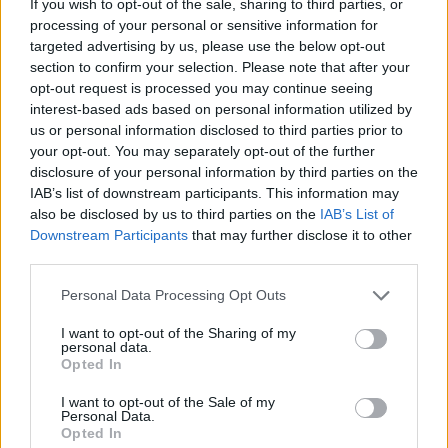
If you wish to opt-out of the sale, sharing to third parties, or
Leo "Leo" Jannessona. Szwed zmagał się bowiem z
processing of your personal or sensitive information for
problemami natury mentalnej i organizacja
targeted advertising by us, please use the below opt-out
postanowiła dać mu czas. Dużo czasu, bo wiemy już, że
section to confirm your selection. Please note that after your
Leo nie zagra ani na VCT EMEA Stage 2, ani nawet na
opt-out request is processed you may continue seeing
VALORANT Champions. De facto oznacza to, że nie
interest-based ads based on personal information utilized by
zobaczymy go już w sezonie 2024. –
Przez kilka
us or personal information disclosed to third parties prior to
your opt-out. You may separately opt-out of the further
ostatnich tygodni dokładnie przyglądaliśmy się sytuacji
disclosure of your personal information by third parties on the
Leo. I niestety po dyskusjach z samym zawodnikiem,
IAB’s list of downstream participants. This information may
jak i zespołem postanowiliśmy dać Leo czas aż do
also be disclosed by us to third parties on the
IAB’s List of
końca sezonu
– ujawnił w
materiale wideo
Colin "CoJo"
Downstream Participants
that may further disclose it to other
Johnson, starszy dyrektor drużyny.
third parties.
Wobec tego hiro stanie przed ogromną szansą, by
Personal Data Processing Opt Outs
udowodnić swoją wartość. Mimo to Fnatic nadal woli
I want to opt-out of the Sharing of my
dmuchać na zimne i dlatego ściągnęło kogoś, kto
personal data.
wskoczy w buty szóstego gracza. Gracza gotowego, by
Opted In
momentalnie wejść do ekipy, gdyby ktoś zaniemógł.
I want to opt-out of the Sale of my
Kimś takim będzie Domagoj "Doma" Fancev. Dla
Personal Data.
Chorwata to powrót do FNC, gdyż z brytyjską
Opted In