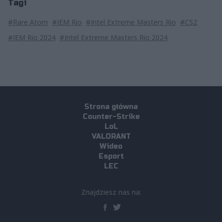
Tagi
#Rare Atom
#IEM Rio
#Intel Extreme Masters Rio
#CS2
#IEM Rio 2024
#Intel Extreme Masters Rio 2024
Strona główna
Counter-Strike
LoL
VALORANT
Wideo
Esport
LEC
Znajdziesz nas na: