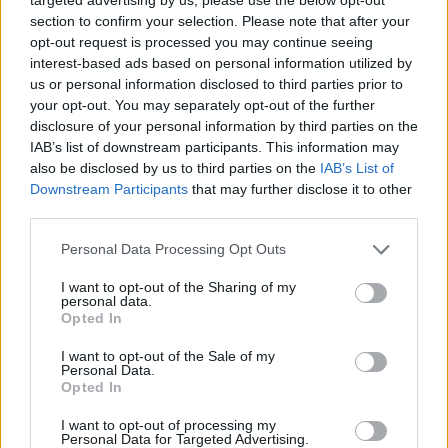
zwiększy się, czy też pozostanie bez zmian. Na ten
section to confirm your selection. Please note that after your
moment pewny udział na brazylijskim Intel Extreme
opt-out request is processed you may continue seeing
Masters ma dwóch rodzimych zawodników. Mowa tutaj
interest-based ads based on personal information utilized by
o dwóch prowadzących, tj. Kamilu "siuhym" Szkaradku z
us or personal information disclosed to third parties prior to
MOUZ oraz Januszu "Snaxie" Pogorzelskim z G2
your opt-out. You may separately opt-out of the further
Esports. Tego drugiego w zespole Samurajów
disclosure of your personal information by third parties on the
wspomagać będzie też polski trener i jego były
IAB’s list of downstream participants. This information may
also be disclosed by us to third parties on the
IAB’s List of
klubowy kolega z czasów m.in. Virtus.pro, Wiktor "TaZ"
Downstream Participants
that may further disclose it to other
Wojtas. Z kolei za plecami graczy FaZe Clanu jako ich
third parties.
szkoleniowiec stanie inny z ex-Virtusów, czyli Filip
"NEO" Kubski.
Personal Data Processing Opt Outs
Lista uczestników
IEM Rio 2024
wygląda
I want to opt-out of the Sharing of my
personal data.
tak:
Opted In
I want to opt-out of the Sale of my
Personal Data.
Opted In
I want to opt-out of processing my
Astralis
9z Team
Personal Data for Targeted Advertising.