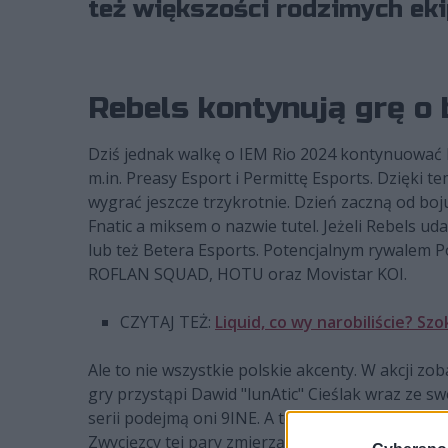
też większości rodzimych eki
Rebels kontynują grę o b
Dziś jednak walkę o IEM Rio 2024 kontynuować
m.in. Preasy Esport i Permittę Esports. Dzięki te
wygrać jeszcze trzykrotnie. Dzień zaczną od boj
Fnatic a miksem o nazwie tutel. Jeżeli Rebels ud
lub też Betera Esports. Potencjalnym rywalem 
ROFLAN SQUAD, HOTU oraz Movistar KOI.
CZYTAJ TEŻ:
Liquid, co wy narobiliście? S
Ale to nie wszystkie polskie akcenty. W akcji 
gry przystąpi Dawid "lunAtic" Cieślak wraz ze s
serii podejmą oni 9INE. A to oznacza starcie l
Zwycięzcy tej pary zmierzą się potem z PARIVIS