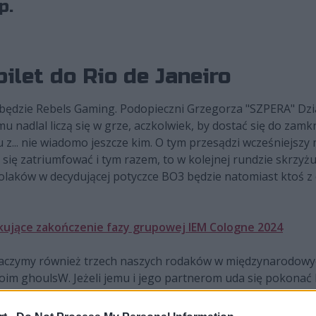
p.
ilet do Rio de Janeiro
 będzie Rebels Gaming. Podopieczni Grzegorza "SZPERA" Dz
mu nadlal liczą się w grze, aczkolwiek, by dostać się do zamk
u z... nie wiadomo jeszcze kim. O tym przesądzi wcześniejsz
a się zatriumfować i tym razem, to w kolejnej rundzie skrzyż
Polaków w decydującej potyczce BO3 będzie natomiast ktoś
zokujące zakończenie fazy grupowej IEM Cologne 2024
zobaczymy również trzech naszych rodaków w międzynarodowy
woim ghoulsW. Jeżeli jemu i jego partnerom uda się pokonać P
unAtica z Mateuszem "mantuu" Wilczewskim i Mikołajem "min
ION, by następnie spróbować swoich sił w potyczce z ARCRE