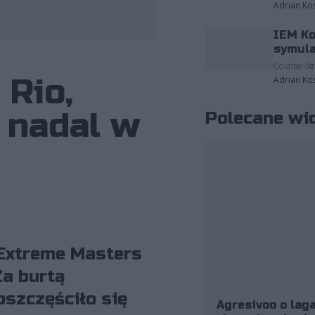
Adrian Ko
IEM Ko
fot. ESL/Adam Łakomy
symula
Counter-Str
 Rio,
Adrian Ko
 nadal w
Polecane wi
 Extreme Masters
Za burtą
oszczęściło się
Agresivoo o laga