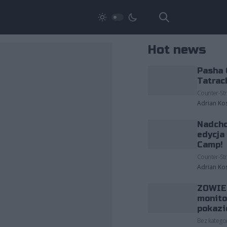
Hot news
Pasha 
Tatrac
Counter-Str
Adrian Ko
Nadcho
edycja
Camp!
Counter-Str
Adrian Ko
ZOWIE 
monito
pokazi
Bez kategor