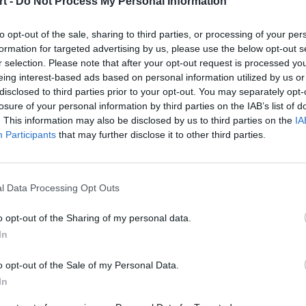
t -
Do Not Process My Personal Information
ko-polskich starć. Aczkolwiek nie ma gwarancji, że którego
esądzi o awansie do zamkniętego etapu.
to opt-out of the sale, sharing to third parties, or processing of your per
formation for targeted advertising by us, please use the below opt-out s
minacji do
IEM Rio 2024
:
r selection. Please note that after your opt-out request is processed y
eing interest-based ads based on personal information utilized by us or
disclosed to third parties prior to your opt-out. You may separately opt-
losure of your personal information by third parties on the IAB’s list of
. This information may also be disclosed by us to third parties on the
IA
Participants
that may further disclose it to other third parties.
vs
ghoulsW
l Data Processing Opt Outs
o opt-out of the Sharing of my personal data.
In
o opt-out of the Sale of my Personal Data.
vs
Spirit Academy
In