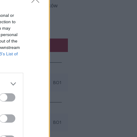
kolwiek z naszych rodaków
sonal or
ection to
ou may
 personal
out of the
 downstream
B’s List of
BO1
BO1