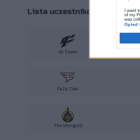
Lista uczestników
IEM Rio 2
I want t
of my P
was col
Opted 
9z Team
FaZe Clan
The MongolZ