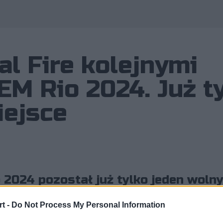
al Fire kolejnymi
EM Rio 2024. Już t
iejsce
 2024 pozostał już tylko jeden woln
ropejskie eliminacje, co oznacza, że
t -
Do Not Process My Personal Information
czestników brazylijskiego lana.