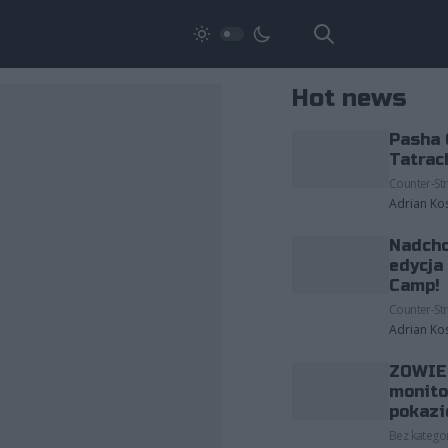
Hot news
Pasha 
Tatrac
Counter-Str
Adrian Ko
Nadcho
edycja
Camp!
Counter-Str
Adrian Ko
ZOWIE 
monito
pokazi
Bez kategor