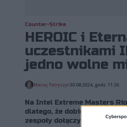
Counter-Strike
HEROIC i Etern
uczestnikami I
jedno wolne m
Maciej Petryszyn
30.08.2024, godz. 11:26
Na Intel Extreme Masters Rio
dlatego, że dobiegły końca eu
Cyberspor
zespoły dołączyły do grona u