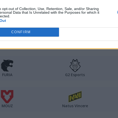
024
wygląda tak:
o opt-out of Collection, Use, Retention, Sale, and/or Sharing
ersonal Data that Is Unrelated with the Purposes for which it
lected.
Out
CONFIRM
Astralis
Complexity
FURIA
G2 Esports
MOUZ
Natus Vincere