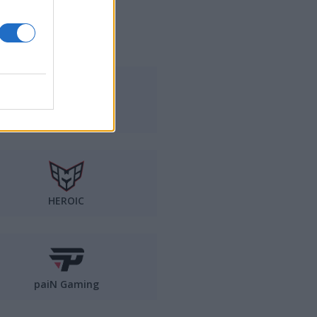
Eternal Fire
HEROIC
paiN Gaming