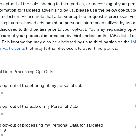
to opt-out of the sale, sharing to third parties, or processing of your per
formation for targeted advertising by us, please use the below opt-out s
r selection. Please note that after your opt-out request is processed y
za nami
eing interest-based ads based on personal information utilized by us or
disclosed to third parties prior to your opt-out. You may separately opt-
losure of your personal information by third parties on the IAB’s list of
 Rio 2024 mogli świętować reprezentanci Eternal Fire. Ture
. This information may also be disclosed by us to third parties on the
IA
czu, ale nawet nie stracił mapy! Zamiast tego trzykrotnie za
Participants
that may further disclose it to other third parties.
j przyszedł triumf nad Cloud9. Zwieńczeniem wszystkiego był
dną szansę, ale i jej nie wykorzystali. Przy drugim podejściu
magania zaczęli od porażki z C9. Potem jednak udało im się
l Data Processing Opt Outs
u to właśnie oni już za kilka miesięcy pojawią się w Rio de Ja
o opt-out of the Sharing of my personal data.
In
oamerykańskie eliminacje. I to one przesądzą o tym, czy na 
o opt-out of the Sale of my Personal Data.
startu zamelduje się Team Liquid, którego snajperem jest Rol
In
nych rodzimych zawodników. Są to Kamil "siuhy" Szkaradek 
ner, broni ponadto Wiktor "TaZ" Wojtas. Z kolei szkoleniowce
to opt-out of processing my Personal Data for Targeted
ing.
nty na nadchodzącym Intel Extreme Masters na brazylijskiej zie
In