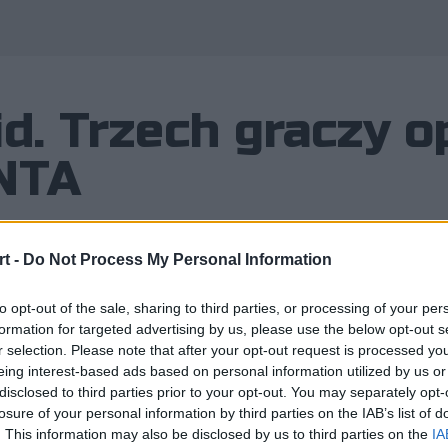
d. Trzech graczy 
NTA
t -
Do Not Process My Personal Information
świata w przypadku takiej organizac
to opt-out of the sale, sharing to third parties, or processing of your per
formation for targeted advertising by us, please use the below opt-out s
rozpatrywać w kategoriach rozczaro
r selection. Please note that after your opt-out request is processed y
eing interest-based ads based on personal information utilized by us or
będzie gruntowna przebudowa.
disclosed to third parties prior to your opt-out. You may separately opt-
losure of your personal information by third parties on the IAB’s list of
. This information may also be disclosed by us to third parties on the
IA