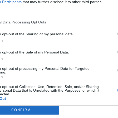
Participants
that may further disclose it to other third parties.
TL
hczasowi członkowie składu VALORANTA wylądowali na ławce. J
l Data Processing Opt Outs
cją związał się na początku 2021 roku. Dla 23-letniego Fina
alny zespół w FPS-ie Riot Games. W jego barwach triumfow
o opt-out of the Sharing of my personal data.
łu VALORANT Champions 2021. Miniona kampania nie była już
In
drugim sprawiły, że Jamppi i jego partnerzy nie zbliżyli się 
wej, finiszując dopiero na 7. lokacie, podczas gdy awans z
o opt-out of the Sale of my Personal Data.
In
-inowania [WYWIAD]
to opt-out of processing my Personal Data for Targeted
ing.
wnież Enzo "Enzo" Mestari oraz James "Mistic" Orfila. Francu
In
nej kampanii. I nie były to bynajmniej transfery przypadkowe
o opt-out of Collection, Use, Retention, Sale, and/or Sharing
w Apeks. Niemniej udanych występów na poziomie VALORANT 
ersonal Data that Is Unrelated with the Purposes for which it
lected.
prawdopodobnie zabraknie miejsca na kolejny sezon. Na ten 
Out
iągnięty pod koniec 2022 roku Ayaz "nAts" Akhmetshin. Nie 
cze bardziej szeroko zakrojoną kadrową rewolucję.
CONFIRM