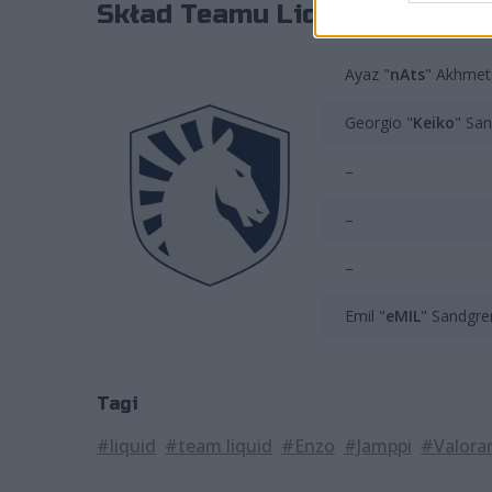
Skład Teamu Liquid prezentuj
Ayaz "
nAts
" Akhmet
Georgio "
Keiko
" Sa
–
–
–
Emil "
eMIL
" Sandgren
Tagi
#liquid
#team liquid
#Enzo
#Jamppi
#Valora