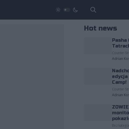
Hot news
Pasha 
Tatrac
Counter-Str
Adrian Ko
Nadcho
edycja
Camp!
Counter-Str
Adrian Ko
ZOWIE 
monito
pokazi
Bez kategor