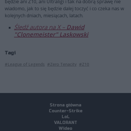
będzie ani Z10, ani Ultraligi i tak na dobrą sprawę nie
wiadomo, jak to się będzie dalej toczyć i co czeka nas w
kolejnych dniach, miesiącach, latach.
Śledź autora na X –
Dawid
"Clonemeister" Laskowski
Tagi
#League of Legends
#Zero Tenacity
#Z10
Strona główna
Counter-Strike
LoL
VALORANT
Wideo