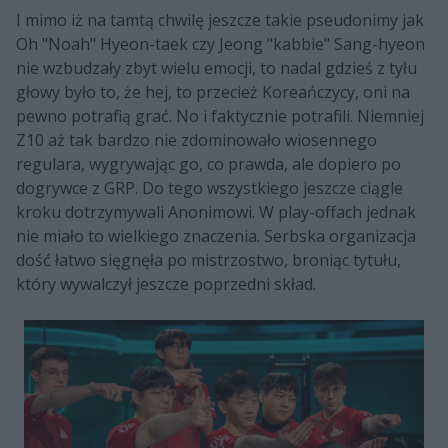
I mimo iż na tamtą chwilę jeszcze takie pseudonimy jak
Oh "Noah" Hyeon-taek czy Jeong "kabbie" Sang-hyeon
nie wzbudzały zbyt wielu emocji, to nadal gdzieś z tyłu
głowy było to, że hej, to przecież Koreańczycy, oni na
pewno potrafią grać. No i faktycznie potrafili. Niemniej
Z10 aż tak bardzo nie zdominowało wiosennego
regulara, wygrywając go, co prawda, ale dopiero po
dogrywce z GRP. Do tego wszystkiego jeszcze ciągle
kroku dotrzymywali Anonimowi. W play-offach jednak
nie miało to wielkiego znaczenia. Serbska organizacja
dość łatwo sięgnęła po mistrzostwo, broniąc tytułu,
który wywalczył jeszcze poprzedni skład.