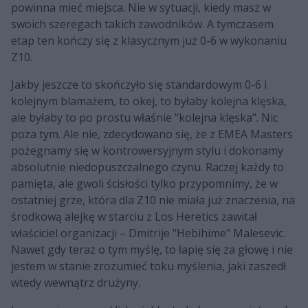
powinna mieć miejsca. Nie w sytuacji, kiedy masz w
swoich szeregach takich zawodników. A tymczasem
etap ten kończy się z klasycznym już 0-6 w wykonaniu
Z10.
Jakby jeszcze to skończyło się standardowym 0-6 i
kolejnym blamażem, to okej, to byłaby kolejna klęska,
ale byłaby to po prostu właśnie "kolejna klęska". Nic
poza tym. Ale nie, zdecydowano się, że z EMEA Masters
pożegnamy się w kontrowersyjnym stylu i dokonamy
absolutnie niedopuszczalnego czynu. Raczej każdy to
pamięta, ale gwoli ścisłości tylko przypomnimy, że w
ostatniej grze, która dla Z10 nie miała już znaczenia, na
środkową alejkę w starciu z Los Heretics zawitał
właściciel organizacji – Dmitrije "Hebihime" Malesevic.
Nawet gdy teraz o tym myślę, to łapię się za głowę i nie
jestem w stanie zrozumieć toku myślenia, jaki zaszedł
wtedy wewnątrz drużyny.