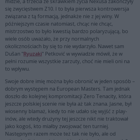
midzie, a trzecia ze skrawkiem życia Nexusa zakończyły
się zwycięstwem Z10. I to była pierwsza kontrowersja
związana z tą formacją, jednakże nie z jej winy. W
późniejszym czasie natomiast, chcąc nie chcąc,
mistrzostwo to było kwestią bardzo polaryzującą, bo
wiele osób uważało, że przy normalnych
okolicznościach by się to nie wydarzyło. Nawet sam
Dušan "
Ryuzaki
" Petković w wywiadzie mówił, że w
pełni rozumie wszystkie zarzuty, choć nie mieli oni na
to wpływu.
Swoje dobre imię można było obronić w jeden sposób –
dobrym występem na European Masters. Tam jednak
doszło do kolejnej kompromitacji Zero Tenacity, która
jeszcze polskiej scenie nie była aż tak znana. Jasne, był
wiosenny blamaż, kiedy to nie udało się wyjść z play-
inów, ale wtedy drużyny tej jeszcze nikt nie traktował
jako kogoś, kto miałby zwojować ten turniej.
Następnym razem może też tak nie było, ale od