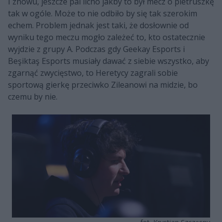
I znowu, jeszcze pal licho jakby to był mecz o pietruszkę
tak w ogóle. Może to nie odbiło by się tak szerokim
echem. Problem jednak jest taki, że dosłownie od
wyniku tego meczu mogło zależeć to, kto ostatecznie
wyjdzie z grupy A. Podczas gdy Geekay Esports i
Beşiktaş Esports musiały dawać z siebie wszystko, aby
zgarnąć zwycięstwo, to Heretycy zagrali sobie
sportową gierkę przeciwko Zileanowi na midzie, bo
czemu by nie.