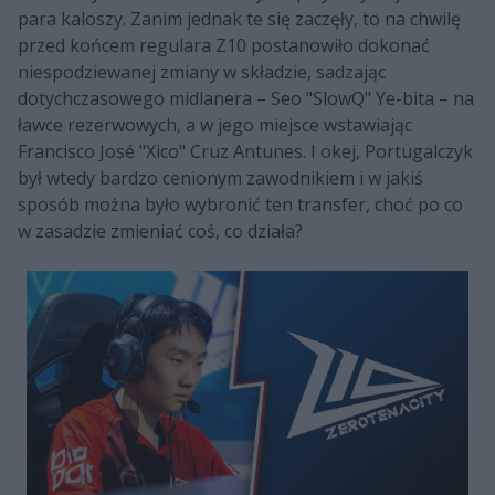
para kaloszy. Zanim jednak te się zaczęły, to na chwilę
przed końcem regulara Z10 postanowiło dokonać
niespodziewanej zmiany w składzie, sadzając
dotychczasowego midlanera – Seo "SlowQ" Ye-bita – na
ławce rezerwowych, a w jego miejsce wstawiając
Francisco José "Xico" Cruz Antunes. I okej, Portugalczyk
był wtedy bardzo cenionym zawodnikiem i w jakiś
sposób można było wybronić ten transfer, choć po co
w zasadzie zmieniać coś, co działa?