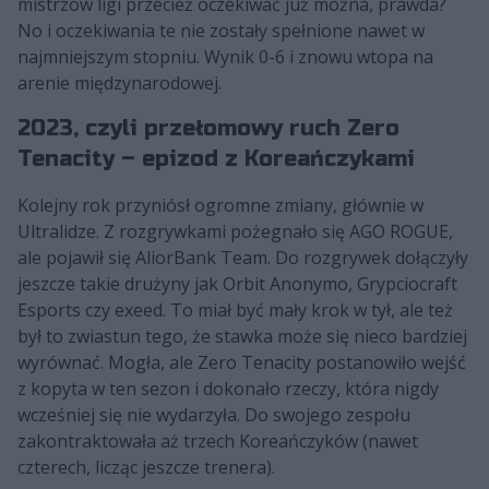
mistrzów ligi przecież oczekiwać już można, prawda?
No i oczekiwania te nie zostały spełnione nawet w
najmniejszym stopniu. Wynik 0-6 i znowu wtopa na
arenie międzynarodowej.
2023, czyli przełomowy ruch Zero
Tenacity – epizod z Koreańczykami
Kolejny rok przyniósł ogromne zmiany, głównie w
Ultralidze. Z rozgrywkami pożegnało się AGO ROGUE,
ale pojawił się AliorBank Team. Do rozgrywek dołączyły
jeszcze takie drużyny jak Orbit Anonymo, Grypciocraft
Esports czy exeed. To miał być mały krok w tył, ale też
był to zwiastun tego, że stawka może się nieco bardziej
wyrównać. Mogła, ale Zero Tenacity postanowiło wejść
z kopyta w ten sezon i dokonało rzeczy, która nigdy
wcześniej się nie wydarzyła. Do swojego zespołu
zakontraktowała aż trzech Koreańczyków (nawet
czterech, licząc jeszcze trenera).