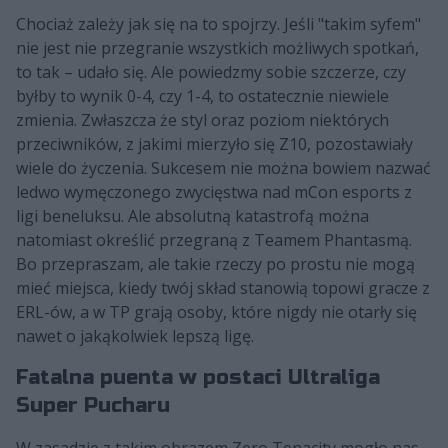
Chociaż zależy jak się na to spojrzy. Jeśli "takim syfem"
nie jest nie przegranie wszystkich możliwych spotkań,
to tak – udało się. Ale powiedzmy sobie szczerze, czy
byłby to wynik 0-4, czy 1-4, to ostatecznie niewiele
zmienia. Zwłaszcza że styl oraz poziom niektórych
przeciwników, z jakimi mierzyło się Z10, pozostawiały
wiele do życzenia. Sukcesem nie można bowiem nazwać
ledwo wymęczonego zwycięstwa nad mCon esports z
ligi beneluksu. Ale absolutną katastrofą można
natomiast określić przegraną z Teamem Phantasmą.
Bo przepraszam, ale takie rzeczy po prostu nie mogą
mieć miejsca, kiedy twój skład stanowią topowi gracze z
ERL-ów, a w TP grają osoby, które nigdy nie otarły się
nawet o jakąkolwiek lepszą ligę.
Fatalna puenta w postaci Ultraliga
Super Pucharu
W zasadzie z takim obrazem Zero Tenacity mogło nas