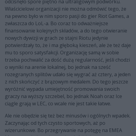
odcisnęło spore piętno na ultraligowym podwórku.
Właścicielowi organizacji nie można odmówić tego, że
na pewno było w nim sporo pasji do gier Riot Games, a
zwłaszcza do LoL-a. Bo coraz to odważniejsze
finansowanie kolejnych składów, a do tego otwieranie
nowych dywizji w grach ze stajni Riotu jedynie
potwierdzały to, że i ma głęboką kieszeń, ale że też daje
mu to sporo satysfakcji. Organizację samą w sobie
trzeba pochwalić za dość dużą regularność, jeśli chodzi
o wyniki na arenie lokalnej, bo jednak na sześć
rozegranych splitów udało się wygrać aż cztery, a jeden
z nich skończyć z brązowym medalem. Do tego jeszcze
wyróżnić wypada umiejętność promowania swoich
graczy na wyższy szczebel, bo jednak Noah oraz Ice
ciągle grają w LEC, co wcale nie jest takie łatwe.
Ale nie obędzie się też bez minusów i ogólnych wpadek.
Zaczynając od tych czysto sportowych, aż po
wizerunkowe. Bo przegrywanie na potęgę na EMEA