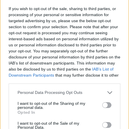
If you wish to opt-out of the sale, sharing to third parties, or
processing of your personal or sensitive information for
fot. FRENZY/Krystian Szczęsny
targeted advertising by us, please use the below opt-out
section to confirm your selection. Please note that after your
W wyjściowym składzie Zero Tenacity na ten rok
opt-out request is processed you may continue seeing
znalazły się naprawdę atrakcyjne pseudonimy. Mieliśmy
interest-based ads based on personal information utilized by
powracających z Francji Dawida "Melonika" Ślęczkę oraz
us or personal information disclosed to third parties prior to
Roberta "Erdote" Nowaka. Mieliśmy "young prodigy"
your opt-out. You may separately opt-out of the further
disclosure of your personal information by third parties on the
Franciszka "HARPOONA" Gryszkiewicza. A do tego
IAB’s list of downstream participants. This information may
wszystkiego dołożono jeszcze byłych mistrzów EMEA
also be disclosed by us to third parties on the
IAB’s List of
Masters – Dániela "bluerzora" Subicza i Emrego "Kofte"
Downstream Participants
that may further disclose it to other
Akçę. Na papierze wyglądało to fantastycznie, a
third parties.
potencjał na osiągnięcie dobrych wyników aż się
wylewał. Dzięki temu faktycznie można było uwierzyć
Personal Data Processing Opt Outs
(po raz kolejny zresztą), że to może jest ten moment na
I want to opt-out of the Sharing of my
godną reprezentację nas na scenie międzynarodowej.
personal data.
Opted In
Ale zaczęło się nie najlepiej, bo od drugiego miejsca w
I want to opt-out of the Sale of my
fazie zasadniczej Ultraligi. Wiadomo, przy normalnych
Personal Data.