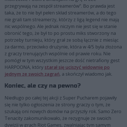
przegrywają na zespół streamerów". Bo prawda jest
taka, że to nie był pełen skład streamerów, a do tego
nie grali tam streamerzy, którzy z ligą legend nie mają
nic wspólnego. Ale jednak niczym nie jest się w stanie
obronić tego, że był to po prostu miks stworzony na
potrzeby turnieju, który grał ze sobą łącznie z miesiąc
za darmo, przeciwko drużynie, która w 4/5 była złożona
z graczy trenujących wspólnie od prawie roku. Nie
pomógł w tym wszystkim jeszcze dość nietrafiony gest
HARPOONA, który
starał się uciszyć widownię po
jednym ze swoich zagrań
, a skończył wiadomo jak.
Koniec, ale czy na pewno?
Niedługo po całej tej akcji z Super Pucharem pojawiły
się nie tylko ogłoszenia ze strony graczy o tym, że
szukają oni nowych domów na przyszły rok. Samo Zero
Tenacity zakomunikowało, że rezygnuje ze swoich
dywizji w grach Riot Games, zwalniając tym samym