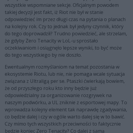
wszystkie wspomniane sekcje. Oficjalnym powodem
takiej decyzji jest fakt, iż Riot nie był w stanie
odpowiedzieć im przez długi czas na pytania o planach
na kolejny rok. Czy to jednak był jedyny czynnik, który
do tego doprowadził? Trudno powiedzieć, ale strzelam,
że gdyby Zero Tenacity w LoL-u sprostało
oczekiwaniom i osiągnęło lepsze wyniki, to być może
do tego wszystkiego by nie doszło.
Ewentualnym rozmyślaniom na temat pozostania w
ekosystemie Riotu, lub nie, nie pomaga wcale sytuacja
związana z Ultraligą per se. Ptaszki ćwierkają bowiem,
że od przyszłego roku kto inny będzie już
odpowiedzialny za organizowanie rozgrywek na
naszym podwórku, a UL zniknie z esportowej mapy. To
wprowadza kolejny element tak naprawdę zgadywania,
co będzie dalej i czy w ogóle warto dalej się w to bawić.
Czy mimo tych wszystkich przeciwności to faktycznie
będzie koniec Zero Tenacity? Co dalej z samą