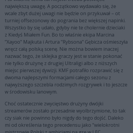
największą uwagę. A początkowo wydawało się, że
wcale zbyt dużej uwagi nie będzie on przykuwał – ot
turniej offsezonowy do pogrania bez większej napinki.
Wszystko by się udało, gdyby nie te cholernie dzieciaki
z Kiedyś Miałem Fun. Bo to właśnie ekipa Marcina
"Xayoo" Majkuta i Artura "Rybsona" Gębicza ośmieszyła
wręcz całą polską scenę. Nie można bowiem inaczej
nazwać tego, że sklejka graczy jest w stanie pokonać
nie tylko drużynę z drugiej Ultraligi albo z niższych
miejsc pierwszej dywizji. KMF potrafiło rozprawić się z
dwoma najlepszymi formacjami całego sezonu z
najwyższego szczebla rodzimych rozgrywek i to jeszcze
w środowisku lanowym.
Choć ostatecznie zwycięstwo drużyny dwójki
streamerów zostało przesadnie wyolbrzymione, to tak
czy siak nie powinno było nigdy do tego dojść. Daleko
mi od określenia tego precedensu jako "wielokrotni
mistrzowie Polski z ambicjami na grę w LEC