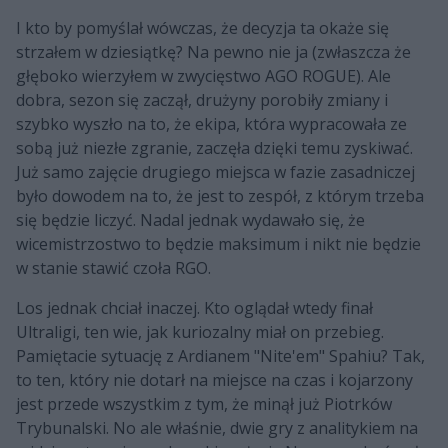
I kto by pomyślał wówczas, że decyzja ta okaże się
strzałem w dziesiątkę? Na pewno nie ja (zwłaszcza że
głęboko wierzyłem w zwycięstwo AGO ROGUE). Ale
dobra, sezon się zaczął, drużyny porobiły zmiany i
szybko wyszło na to, że ekipa, która wypracowała ze
sobą już niezłe zgranie, zaczęła dzięki temu zyskiwać.
Już samo zajęcie drugiego miejsca w fazie zasadniczej
było dowodem na to, że jest to zespół, z którym trzeba
się będzie liczyć. Nadal jednak wydawało się, że
wicemistrzostwo to będzie maksimum i nikt nie będzie
w stanie stawić czoła RGO.
Los jednak chciał inaczej. Kto oglądał wtedy finał
Ultraligi, ten wie, jak kuriozalny miał on przebieg.
Pamiętacie sytuację z Ardianem "Nite'em" Spahiu? Tak,
to ten, który nie dotarł na miejsce na czas i kojarzony
jest przede wszystkim z tym, że minął już Piotrków
Trybunalski. No ale właśnie, dwie gry z analitykiem na