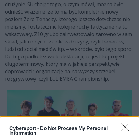
drużynie. Słuchając tego, o czym mówił, można było
odnieść wrażenie, że to ma być kompletnie nowy
poziom Zero Tenacity, którego jeszcze dotychczas nie
mieliśmy. I ostatecznie kolejne ruchy faktycznie na to
wskazywały. Z10 grubo zainwestowało zarówno w sam
skład, jak i innych członków drużyny, czyli trenerów,
ludzi od social mediów itp. – w skrócie, było tego sporo.
Do tego padło też wiele deklaracji, że jest to projekt
długoterminowy, który ma w jakiejś perspektywie
doprowadzić organizację na najwyższy szczebel
rozgrywkowy, czyli LoL EMEA Championship.
Cybersport -
Do Not Process My Personal
Information