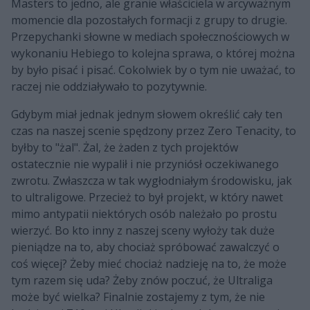
Masters to jedno, ale granie właściciela w arcyważnym
momencie dla pozostałych formacji z grupy to drugie.
Przepychanki słowne w mediach społecznościowych w
wykonaniu Hebiego to kolejna sprawa, o której można
by było pisać i pisać. Cokolwiek by o tym nie uważać, to
raczej nie oddziaływało to pozytywnie.
Gdybym miał jednak jednym słowem określić cały ten
czas na naszej scenie spędzony przez Zero Tenacity, to
byłby to "żal". Żal, że żaden z tych projektów
ostatecznie nie wypalił i nie przyniósł oczekiwanego
zwrotu. Zwłaszcza w tak wygłodniałym środowisku, jak
to ultraligowe. Przecież to był projekt, w który nawet
mimo antypatii niektórych osób należało po prostu
wierzyć. Bo kto inny z naszej sceny wyłoży tak duże
pieniądze na to, aby chociaż spróbować zawalczyć o
coś więcej? Żeby mieć chociaż nadzieję na to, że może
tym razem się uda? Żeby znów poczuć, że Ultraliga
może być wielka? Finalnie zostajemy z tym, że nie