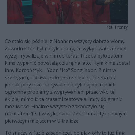
fot. Frenzy
Co stało się później z Noahem wszyscy dobrze wiemy.
Zawodnik ten był na tyle dobry, że wylądował szczebel
wyżej i rywalizuje w nim do teraz. Trzeba było zatem
kimś wypełnić powstałą dziurę na lato. I tym kimś został
inny Koreańczyk – Yoon "Ice" Sang-hoon. Z nim w
szeregach, o dziwo, szło jeszcze lepiej. Trzeba też
jednak przyznać, że rywale nie byli najlepsi i mieli
ogromne problemy z wygrywaniem przeciwko tej
ekipie, mimo iż ta czasami testowała limity do granic
możliwości. Finalnie wszystko zakończyło się
rezultatem 17-1 w wykonaniu Zero Tenacity i pewnym
pierwszym miejscem w Ultralidze.
To znaczy w fazie zasadniczej, bo play-offy to już inna