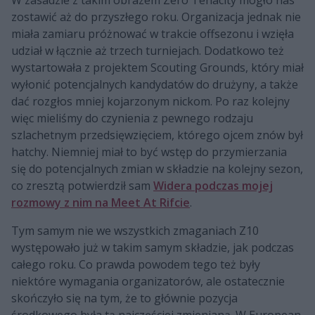
zostawić aż do przyszłego roku. Organizacja jednak nie
miała zamiaru próżnować w trakcie offsezonu i wzięła
udział w łącznie aż trzech turniejach. Dodatkowo też
wystartowała z projektem Scouting Grounds, który miał
wyłonić potencjalnych kandydatów do drużyny, a także
dać rozgłos mniej kojarzonym nickom. Po raz kolejny
więc mieliśmy do czynienia z pewnego rodzaju
szlachetnym przedsięwzięciem, którego ojcem znów był
hatchy. Niemniej miał to być wstęp do przymierzania
się do potencjalnych zmian w składzie na kolejny sezon,
co zresztą potwierdził sam
Widera podczas mojej
rozmowy z nim na Meet At Rifcie
.
Tym samym nie we wszystkich zmaganiach Z10
występowało już w takim samym składzie, jak podczas
całego roku. Co prawda powodem tego też były
niektóre wymagania organizatorów, ale ostatecznie
skończyło się na tym, że to głównie pozycja
środkowego była tą najczęściej zmienianą. W European