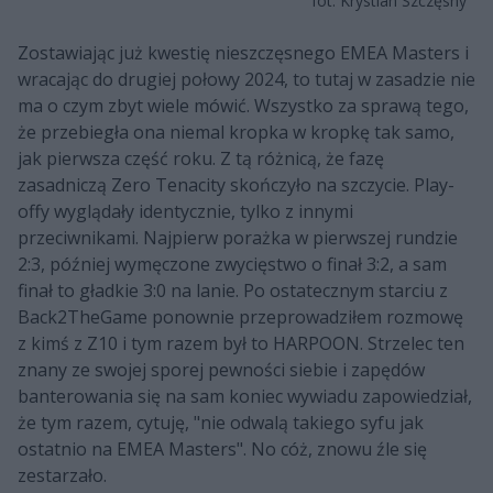
fot. Krystian Szczęsny
Zostawiając już kwestię nieszczęsnego EMEA Masters i
wracając do drugiej połowy 2024, to tutaj w zasadzie nie
ma o czym zbyt wiele mówić. Wszystko za sprawą tego,
że przebiegła ona niemal kropka w kropkę tak samo,
jak pierwsza część roku. Z tą różnicą, że fazę
zasadniczą Zero Tenacity skończyło na szczycie. Play-
offy wyglądały identycznie, tylko z innymi
przeciwnikami. Najpierw porażka w pierwszej rundzie
2:3, później wymęczone zwycięstwo o finał 3:2, a sam
finał to gładkie 3:0 na lanie. Po ostatecznym starciu z
Back2TheGame ponownie przeprowadziłem rozmowę
z kimś z Z10 i tym razem był to HARPOON. Strzelec ten
znany ze swojej sporej pewności siebie i zapędów
banterowania się na sam koniec wywiadu zapowiedział,
że tym razem, cytuję, "nie odwalą takiego syfu jak
ostatnio na EMEA Masters". No cóż, znowu źle się
zestarzało.