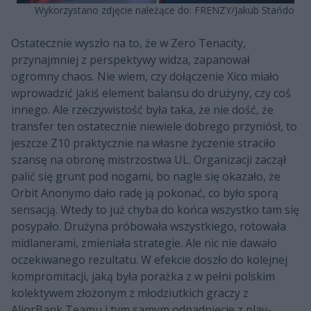
Wykorzystano zdjęcie należące do: FRENZY/Jakub Stańdo
Ostatecznie wyszło na to, że w Zero Tenacity,
przynajmniej z perspektywy widza, zapanował
ogromny chaos. Nie wiem, czy dołączenie Xico miało
wprowadzić jakiś element balansu do drużyny, czy coś
innego. Ale rzeczywistość była taka, że nie dość, że
transfer ten ostatecznie niewiele dobrego przyniósł, to
jeszcze Z10 praktycznie na własne życzenie straciło
szansę na obronę mistrzostwa UL. Organizacji zaczął
palić się grunt pod nogami, bo nagle się okazało, że
Orbit Anonymo dało radę ją pokonać, co było sporą
sensacją. Wtedy to już chyba do końca wszystko tam się
posypało. Drużyna próbowała wszystkiego, rotowała
midlanerami, zmieniała strategie. Ale nic nie dawało
oczekiwanego rezultatu. W efekcie doszło do kolejnej
kompromitacji, jaką była porażka z w pełni polskim
kolektywem złożonym z młodziutkich graczy z
AliorBank Teamu i tym samym odpadnięcie z play-