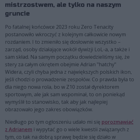
mistrzostwem, ale tylko na naszym
gruncie
Po fatalnej końcówce 2023 roku Zero Tenacity
postanowiło wkroczyć z kolejnym całkowicie nowym
rozdaniem. I to zmieniło się dosłownie wszystko –
zarząd, osoby działające wokół dywizji LoL-a, a także i
sam skład. Na samym początku dowiedzieliśmy się, że
stery za całym okrętem obejmie Adrian "hatchy"
Widera, czyli chyba jedna z największych polskich ikon,
jeśli chodzi o prowadzenie zespołów. Co prawda była to
dla niego nowa rola, bo w Z10 został dyrektorem
sportowym, ale jak sam wspominał, to on poniekąd
wymyślił to stanowisko, tak aby jak najlepiej
obrazowało jego zakres obowiązków.
Niedługo po tym ogłoszeniu udało mi się
porozmawiać
z Adrianem
i wypytać go o wiele kwestii związanych z
tym, co tak na dobrą sprawę będzie się działo w