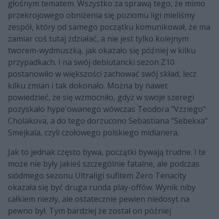
głośnym tematem. Wszystko za sprawą tego, że mimo
przekrojowego obniżenia się poziomu ligi mieliśmy
zespół, który od samego początku komunikował, że ma
zamiar coś tutaj zdziałać, a nie jest tylko kolejnym
tworem-wydmuszką, jak okazało się później w kilku
przypadkach. I na swój debiutancki sezon Z10
postanowiło w większości zachować swój skład, lecz
kilku zmian i tak dokonało. Można by nawet
powiedzieć, że się wzmocniło, gdyż w swoje szeregi
pozyskało hype'owanego wówczas Teodora "Vzziego"
Cholakova, a do tego dorzucono Sebastiana "Sebekxa"
Smejkala, czyli czołowego polskiego midlanera.
Jak to jednak często bywa, początki bywają trudne. I te
może nie były jakieś szczególnie fatalne, ale podczas
siódmego sezonu Ultraligi sufitem Zero Tenacity
okazała się być druga runda play-offów. Wynik niby
całkiem niezły, ale ostatecznie pewien niedosyt na
pewno był. Tym bardziej że został on później