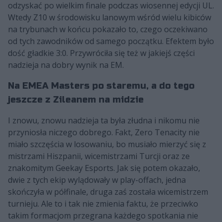
odzyskać po wielkim finale podczas wiosennej edycji UL.
Wtedy Z10 w środowisku lanowym wśród wielu kibiców
na trybunach w końcu pokazało to, czego oczekiwano
od tych zawodników od samego początku. Efektem było
dość gładkie 3:0. Przywróciła się też w jakiejś części
nadzieja na dobry wynik na EM.
Na EMEA Masters po staremu, a do tego
jeszcze z Zileanem na midzie
I znowu, znowu nadzieja ta była złudna i nikomu nie
przyniosła niczego dobrego. Fakt, Zero Tenacity nie
miało szczęścia w losowaniu, bo musiało mierzyć się z
mistrzami Hiszpanii, wicemistrzami Turcji oraz ze
znakomitym Geekay Esports. Jak się potem okazało,
dwie z tych ekip wylądowały w play-offach, jedna
skończyła w półfinale, druga zaś została wicemistrzem
turnieju. Ale to i tak nie zmienia faktu, że przeciwko
takim formacjom przegrana każdego spotkania nie