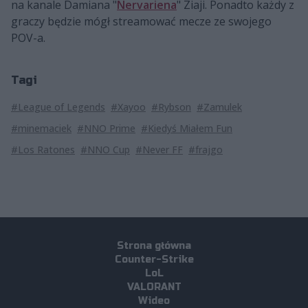
na kanale Damiana "
Nervariena
" Ziaji. Ponadto każdy z
graczy będzie mógł streamować mecze ze swojego
POV-a.
Tagi
#League of Legends
#Xayoo
#Rybson
#Zamulek
#minemaciek
#NNO Prime
#Kiedyś Miałem Fun
#Los Ratones
#NNO Cup
#Never FF
#frajgo
Strona główna
Counter-Strike
LoL
VALORANT
Wideo