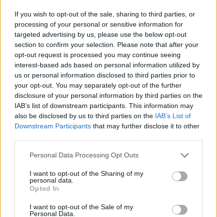
Zanim jednak Kiedyś Miałem Fun zamelduje się na
Summoner's Rifcie, to czeka nas jeszcze pojedynek
If you wish to opt-out of the sale, sharing to third parties, or
wygranych pierwszego dnia NNO Cup. Tym samym bój
processing of your personal or sensitive information for
ze sobą stoczą zawodnicy NNO Prime i Los Ratones.
targeted advertising by us, please use the below opt-out
section to confirm your selection. Please note that after your
NNO niespodziewanie miało ogromne problemy na
opt-out request is processed you may continue seeing
inaugurację swojego turnieju, zwyciężając Never FF
interest-based ads based on personal information utilized by
dopiero po piątej potyczce. Szczury zaś, jak już
us or personal information disclosed to third parties prior to
wspominaliśmy, rozniosły formację Zamulka, nie dając
your opt-out. You may separately opt-out of the further
jej nawet cienia szansy. Czy dziś brygada Marca
disclosure of your personal information by third parties on the
Roberta "Caedrela" Lamonta także sięgnie po łatwy
IAB’s list of downstream participants. This information may
triumf? Przekonamy się już o 13:00.
also be disclosed by us to third parties on the
IAB’s List of
Downstream Participants
that may further disclose it to other
CZYTAJ TEŻ:
Dzień drugi NNO Cup za nami. Jankos
third parties.
i jego kompani z łatwym zwycięstwem
Personal Data Processing Opt Outs
Polską widownię dużo bardziej elektryzować będzie
I want to opt-out of the Sharing of my
natomiast drugie dzisiejsze spotkanie. W nim bowiem
personal data.
Opted In
właśnie do boju wejdzie Kiedyś Miałem Fun na czele z
Marcinem "Xayoo" Majkutem i Arturem "Rybsonem"
I want to opt-out of the Sale of my
Gębiczem. Początek turnieju z pewnością nie poszedł
Personal Data.