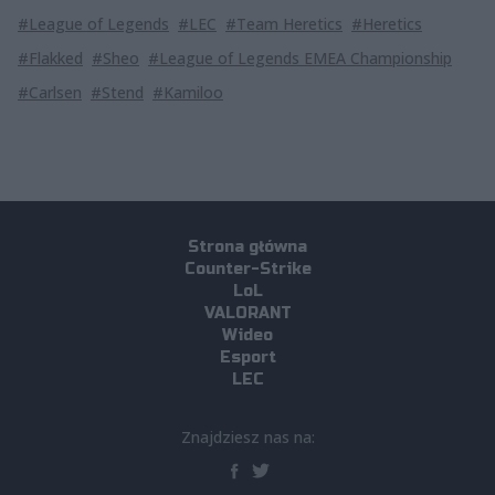
#League of Legends
#LEC
#Team Heretics
#Heretics
#Flakked
#Sheo
#League of Legends EMEA Championship
#Carlsen
#Stend
#Kamiloo
Strona główna
Counter-Strike
LoL
VALORANT
Wideo
Esport
LEC
Znajdziesz nas na: