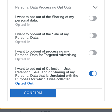
sięgnął po mistrzostwo ligi hiszpańskiej. Ponadto
dotarł do półfinału EMEA Masters 2024 Summer.
Personal Data Processing Opt Outs
I want to opt-out of the Sharing of my
Z Flakkedem na dolnej alejce grać od teraz będzie Paul
personal data.
"Stend" Lardin, który wskoczy w buty Adriana
Opted In
"Trymbiego" Trybusa. 23-latek ostatni sezon spędził w
I want to opt-out of the Sale of my
Vitality.Bee, z którym latem zdobył wicemistrzostwo
Personal Data.
EMEA Masters. Ostatnim elementem układanki jest
Opted In
Kamil "Kamiloo" Haudegond. Transfer 19-letniego
I want to opt-out of processing my
Francuza jest czymś, czego jeszcze w historii LEC nie
Personal Data for Targeted Advertising.
Opted In
było. Po raz pierwszy bowiem gracz z drugiej dywizji
EMEA Regionalnej Ligi awansował bezpośrednio na
I want to opt-out of Collection, Use,
najwyższy szczebel rywalizacji naszego regionu. Jeśli
Retention, Sale, and/or Sharing of my
Personal Data that Is Unrelated with the
chcielibyście sprawdzić, jak radzi sobie Kamiloo w
Purposes for which it was collected.
meczach oficjalnych, to m.in. dzisiaj
będzie on
Opted Out
rozgrywać spotkanie w ramach NNO Cup
. Tam w
CONFIRM
barwach French Flair zmierzy się z Los Ratones.
Tak prezentuje się skład Heretics na