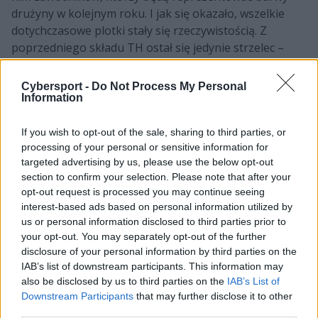
drużyny w kolejnym roku. I jak się okazało, wszelkie
dotychczasowe plotki stały się rzeczywistością. Z
poprzedniego składu TH ostał się jedynie strzelec –
Victor "Flakked" Lirola Tortosa. Tym samym w zespole
znalazły się cztery nowe nabytki.
Cybersport -
Do Not Process My Personal
Information
CZYTAJ TEŻ:
Rogue ma już pełen skład? Dwóch
Koreańczyków w organizacji
If you wish to opt-out of the sale, sharing to third parties, or
processing of your personal or sensitive information for
Kim są nowi gracze TH?
targeted advertising by us, please use the below opt-out
section to confirm your selection. Please note that after your
Jeśli chodzi więc o nowych graczy Heretics, to
opt-out request is processed you may continue seeing
najbardziej znanym jest następca Marcina "Jankosa"
interest-based ads based on personal information utilized by
Jankowskiego – Théo "Sheo" Borile. Francuz wczoraj
us or personal information disclosed to third parties prior to
oficjalnie rozstał się z Teamem BDS
, a dziś został już
your opt-out. You may separately opt-out of the further
disclosure of your personal information by third parties on the
przedstawiony jako Heretyk. Pozostała trójka to
IAB’s list of downstream participants. This information may
debiutanci. Na górnej alejce od teraz występować
also be disclosed by us to third parties on the
IAB’s List of
będzie awansowany z akademii TH Carl Ulsted
Downstream Participants
that may further disclose it to other
"Carlsen" Carlsen. Duńczyk w tym roku dwukrotnie
third parties.