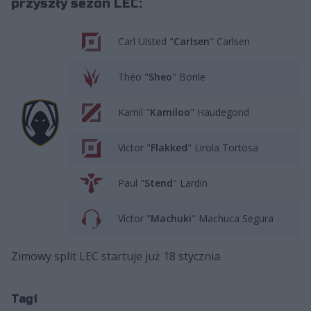
przyszły sezon LEC:
Carl Ulsted "
Carlsen
" Carlsen
Théo "
Sheo
" Borile
Kamil "
Kamiloo
" Haudegond
Victor "
Flakked
" Lirola Tortosa
Paul "
Stend
" Lardin
Víctor "
Machuki
" Machuca Segura
Zimowy split LEC startuje już 18 stycznia.
Tagi