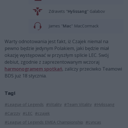
Zdravets "
Hylissang
" Galabov
James "
Mac
" MacCormack
Warty odnotowania jest fakt, iż Czajek niemal na
pewno będzie jedynym Polakiem, jaki będzie miał
okazję występować w przyszłym splicie LEC. Swój
debiut, zgodnie z zaprezentowanym wczoraj
harmonogramem spotkań
, zaliczy przeciwko Teamowi
BDS już 18 stycznia.
Tagi
#League of Legends
#Vitality
#Team Vitality
#Hylissang
#Carzzy
#LEC
#czajek
#League of Legends EMEA Championship
#Lyncas