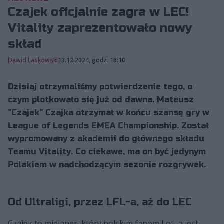
Czajek oficjalnie zagra w LEC!
Vitality zaprezentowało nowy
skład
Dawid Laskowski
13.12.2024, godz. 18:10
Dzisiaj otrzymaliśmy potwierdzenie tego, o
czym plotkowało się już od dawna. Mateusz
"Czajek" Czajka otrzymał w końcu szansę gry w
League of Legends EMEA Championship. Został
wypromowany z akademii do głównego składu
Teamu Vitality. Co ciekawe, ma on być jedynym
Polakiem w nadchodzącym sezonie rozgrywek.
Od Ultraligi, przez LFL-a, aż do LEC
Czajek to midlaner, który polskim fanom LoL-a jest