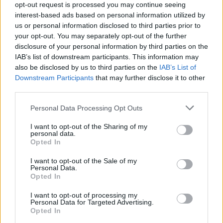
opt-out request is processed you may continue seeing
szło mu całkiem okej, choć nigdy nie udało się dotrzeć
interest-based ads based on personal information utilized by
nawet na podium. Po roku Czajek zasilił szeregi
us or personal information disclosed to third parties prior to
Vitality.Bee, którego częścią był dwa lata. I pod
your opt-out. You may separately opt-out of the further
skrzydłami Pszczół wyniki były już zdecydowanie lepsze,
disclosure of your personal information by third parties on the
zwłaszcza w minionym sezonie. VITB zdołało bowiem
IAB’s list of downstream participants. This information may
nie tylko zdobyć brązowy medal Ligue Française de
also be disclosed by us to third parties on the
IAB’s List of
LoL, ale przede wszystkim zgarnąć wicemistrzostwo
Downstream Participants
that may further disclose it to other
third parties.
EMEA Masters.
Personal Data Processing Opt Outs
Czajek jedynym Polakiem w
rozgrywkach?
I want to opt-out of the Sharing of my
personal data.
Opted In
Nieco ponad dwa miesiące temu pojawiły się
zaskakujące plotki na temat przyszłości Czajki. Rodzimy
I want to opt-out of the Sale of my
Personal Data.
midlaner rzekomo miał otrzymać awans do głównego
Opted In
składu Vitality występującego w LEC. Jak widać,
wszystko się potwierdziło, gdyż dzisiaj właśnie Czajek
I want to opt-out of processing my
Personal Data for Targeted Advertising.
został
oficjalnie ogłoszony
częścią pierwszej dywizji
Opted In
VIT. Nie jest on jednak jedynym graczem akademii,