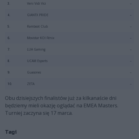
3.
Veni Vidi Vici
–
4.
GIANTX PRIDE
–
5.
Ramboot Club
–
6.
Movistar KOI Fénix
–
7.
LUA Gaming
–
8.
UCAM Esports
–
9.
Guasones
–
10.
ZETA
–
Obu dzisiejszych finalistów już za kilkanaście dni
będziemy mieli okazję oglądać na EMEA Masters.
Turniej zaczyna się 17 marca.
Tagi