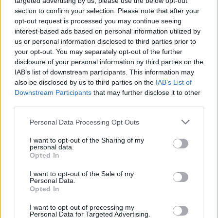
targeted advertising by us, please use the below opt-out
CZYTAJ TEŻ:
Hylissang poza składem Vitality.
section to confirm your selection. Please note that after your
Zastąpi go… były midlaner
opt-out request is processed you may continue seeing
interest-based ads based on personal information utilized by
Daglas i Tracyn już się nie patyczkowali
us or personal information disclosed to third parties prior to
i zdobyli mistrzostwo Hiszpanii
your opt-out. You may separately opt-out of the further
disclosure of your personal information by third parties on the
IAB’s list of downstream participants. This information may
Bardziej wyrównanie było natomiast w trzeciej odsłonie
also be disclosed by us to third parties on the
IAB’s List of
meczu. Czekolad i spółka dobrze zaczęli i wydawało się,
Downstream Participants
that may further disclose it to other
że będą w stanie rozwinąć przewagę. HRTS jednak
third parties.
szybko wróciło na właściwe tory, przejmując inicjatywę
w tym pojedynku. Finalnie to właśnie Heretycy zdołali
Personal Data Processing Opt Outs
triumfować, stawiając się w punkcie meczowym. Warto
I want to opt-out of the Sharing of my
wspomnieć, że Daglas zaskoczył w tej grze, decydując
personal data.
się na wybór Dariusa do dżungli.
Opted In
I want to opt-out of the Sale of my
Zespół polskiego midlanera został tym samym
Personal Data.
przyparty do muru i jeśli jeszcze marzył o ewentualnym
Opted In
zwycięstwie, to musiał wygrać dwie kolejne gry.
I want to opt-out of processing my
Niestety dla niego, formacja z dwójką naszych rodaków
Personal Data for Targeted Advertising.