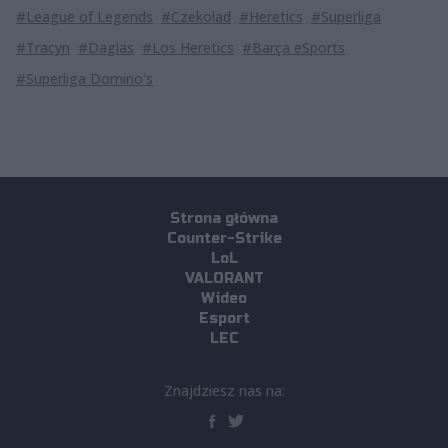
#League of Legends
#Czekolad
#Heretics
#Superliga
#Tracyn
#Daglas
#Los Heretics
#Barça eSports
#Superliga Domino's
Strona główna
Counter-Strike
LoL
VALORANT
Wideo
Esport
LEC
Znajdziesz nas na: