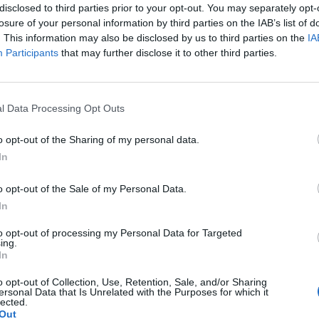
disclosed to third parties prior to your opt-out. You may separately opt-
losure of your personal information by third parties on the IAB’s list of
a Grecję
. This information may also be disclosed by us to third parties on the
IA
Participants
that may further disclose it to other third parties.
n "Eros" Stoica, czyli jeden z dziennikarzy Sheep Esports, R
ałkowicie nową piątkę graczy. Źródła reportera donoszą, że
wypełni wakat po iBo. Wakat, który już na pewno powstał, 
l Data Processing Opt Outs
ołączenia do innej drużyny na ostatnią chwilę. I szybko okaza
o opt-out of the Sharing of my personal data.
In
ozmowy z NAVI o sprzedaży slota
o opt-out of the Sale of my Personal Data.
In
łecznościowych organizacji WLGaming Esports opublikowan
e do tej ekipy. Co więcej, poszedł on tam wraz ze swoim mi
to opt-out of processing my Personal Data for Targeted
ing.
jest to pierwszy raz, kiedy będzie on rywalizował w lidze g
In
rku, ale także we Francji, Niemczech czy Hiszpanii. Teraz p
 to i tak swego rodzaju happy end. WLG może być zadowolone 
o opt-out of Collection, Use, Retention, Sale, and/or Sharing
ersonal Data that Is Unrelated with the Purposes for which it
na walkę o mistrzostwo Hellenic Legends League.
lected.
Out