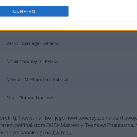
Gaming Esports:
CONFIRM
Marcin "
iBo
" Lebuda
Vasilis "
Carnage
" Syrianos
Mihail "
twohoyrz
" Petkov
Markos "
MrPhant0m
" Katsikas
Nikos "
Bananitoo
" Fakis
rek, tj. 1 kwietnia. iBo i jego nowi towarzysze na start swo
arazem półfinalistom EMEA Masters – Teamowi Phantasma. 
icjalnym kanale ligi na
Twitchu
.