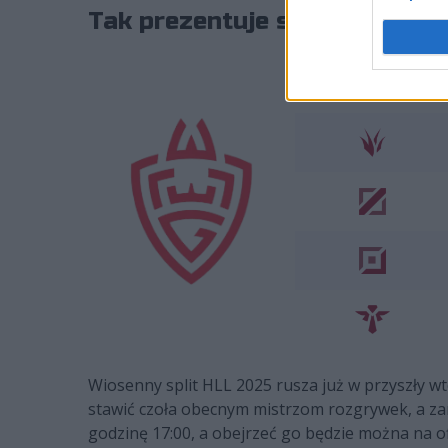
Tak prezentuje się skład WL
Wiosenny split HLL 2025 rusza już w przyszły wto
stawić czoła obecnym mistrzom rozgrywek, a z
godzinę 17:00, a obejrzeć go będzie można na of