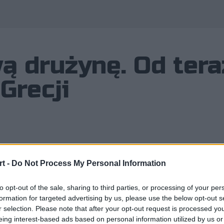
ą drużynę. Od tera
Grecji
m, że według doniesień Sheep Esport
t -
Do Not Process My Personal Information
Ramboot Clubie. Jak się okazało jes
ował się wziąć sprawy w swoje ręce i
to opt-out of the sale, sharing to third parties, or processing of your per
formation for targeted advertising by us, please use the below opt-out s
k zasilił bowiem szeregi zespołu z Gr
r selection. Please note that after your opt-out request is processed y
eing interest-based ads based on personal information utilized by us or