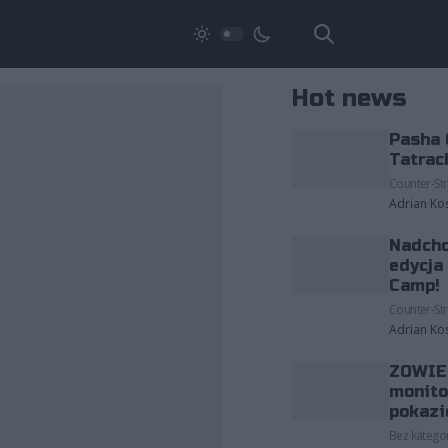
Hot news
Pasha 
Tatrac
Counter-Str
Adrian Ko
Nadcho
edycja
Camp!
Counter-Str
Adrian Ko
ZOWIE 
monito
pokazi
Bez kategor