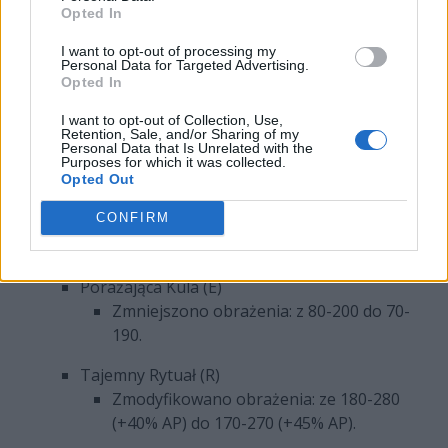
Opted In
Zmniejszono dodatkowe statystyki: z 30-
100 do 25-95.
I want to opt-out of processing my
Personal Data for Targeted Advertising.
Opted In
Xerath
Arkanopuls (Q)
I want to opt-out of Collection, Use,
Zwiększono skalowanie się umiejętności z
Retention, Sale, and/or Sharing of my
Personal Data that Is Unrelated with the
AP: z 85% do 90%.
Purposes for which it was collected.
Opted Out
Oko Zniszczenia (W)
CONFIRM
Zwiększono skalowanie się umiejętności z
dodatkowym AP: z 60% do 65%.
Porażająca Kula (E)
Zmniejszono obrażenia: z 80-200 do 70-
190.
Tajemny Rytuał (R)
Zmodyfikowano obrażenia: ze 180-280
(+40% AP) do 170-270 (+45% AP).