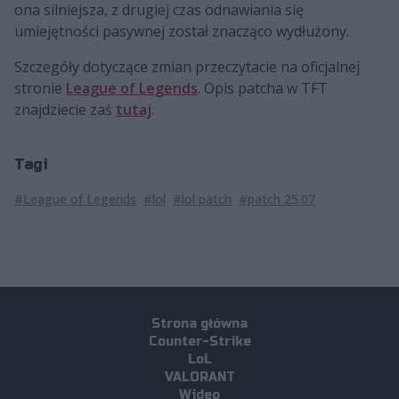
ona silniejsza, z drugiej czas odnawiania się
umiejętności pasywnej został znacząco wydłużony.
Szczegóły dotyczące zmian przeczytacie na oficjalnej
stronie
League of Legends
. Opis patcha w TFT
znajdziecie zaś
tutaj
.
Tagi
#League of Legends
#lol
#lol patch
#patch 25.07
Strona główna
Counter-Strike
LoL
VALORANT
Wideo