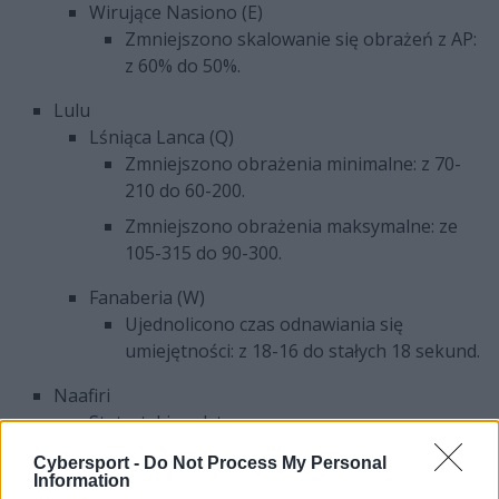
Wirujące Nasiono (E)
Zmniejszono skalowanie się obrażeń z AP:
z 60% do 50%.
Lulu
Lśniąca Lanca (Q)
Zmniejszono obrażenia minimalne: z 70-
210 do 60-200.
Zmniejszono obrażenia maksymalne: ze
105-315 do 90-300.
Fanaberia (W)
Ujednolicono czas odnawiania się
umiejętności: z 18-16 do stałych 18 sekund.
Naafiri
Statystyki podstawowe
Zmniejszono HP: z 635 do 610.
Cybersport -
Do Not Process My Personal
Information
Zmniejszono pancerz: z 30 do 28.