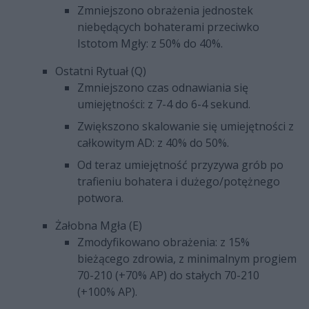
Zmniejszono obrażenia jednostek
niebędących bohaterami przeciwko
Istotom Mgły: z 50% do 40%.
Ostatni Rytuał (Q)
Zmniejszono czas odnawiania się
umiejętności: z 7-4 do 6-4 sekund.
Zwiększono skalowanie się umiejętności z
całkowitym AD: z 40% do 50%.
Od teraz umiejętność przyzywa grób po
trafieniu bohatera i dużego/potężnego
potwora.
Żałobna Mgła (E)
Zmodyfikowano obrażenia: z 15%
bieżącego zdrowia, z minimalnym progiem
70-210 (+70% AP) do stałych 70-210
(+100% AP).