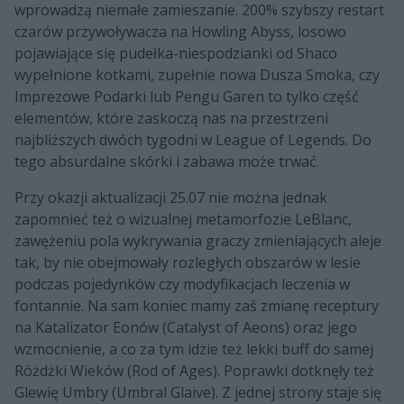
wprowadzą niemałe zamieszanie. 200% szybszy restart
czarów przywoływacza na Howling Abyss, losowo
pojawiające się pudełka-niespodzianki od Shaco
wypełnione kotkami, zupełnie nowa Dusza Smoka, czy
Imprezowe Podarki lub Pengu Garen to tylko część
elementów, które zaskoczą nas na przestrzeni
najbliższych dwóch tygodni w League of Legends. Do
tego absurdalne skórki i zabawa może trwać.
Przy okazji aktualizacji 25.07 nie można jednak
zapomnieć też o wizualnej metamorfozie LeBlanc,
zawężeniu pola wykrywania graczy zmieniających aleje
tak, by nie obejmowały rozległych obszarów w lesie
podczas pojedynków czy modyfikacjach leczenia w
fontannie. Na sam koniec mamy zaś zmianę receptury
na Katalizator Eonów (Catalyst of Aeons) oraz jego
wzmocnienie, a co za tym idzie też lekki buff do samej
Różdżki Wieków (Rod of Ages). Poprawki dotknęły też
Glewię Umbry (Umbral Glaive). Z jednej strony staje się