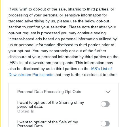
Jesteśmy czymś więcej (bierna)
If you wish to opt-out of the sale, sharing to third parties, or
Zmniejszono obrażenia przeciwko
processing of your personal or sensitive information for
potworom: ze 165% do 155%.
targeted advertising by us, please use the below opt-out
section to confirm your selection. Please note that after your
Sztylet Darkinów (Q)
opt-out request is processed you may continue seeing
Zwiększono obrażenia zadawane
interest-based ads based on personal information utilized by
us or personal information disclosed to third parties prior to
stworom: z 80% do 100%.
your opt-out. You may separately opt-out of the further
disclosure of your personal information by third parties on the
Zew Sfory (W)
IAB’s list of downstream participants. This information may
Zwiększono czas odnawiania się
also be disclosed by us to third parties on the
IAB’s List of
umiejętności: z 20-18 do 22-18 sekund.
Downstream Participants
that may further disclose it to other
third parties.
Modyfikacje
Personal Data Processing Opt Outs
Singed
Toksyczne Ślizganie (Q)
I want to opt-out of the Sharing of my
personal data.
Zwiększono skalowanie się umiejętności z
Opted In
AP: z 40% do 42,5%.
I want to opt-out of the Sale of my
Personal Data.
Mikstura Obłędu (R)