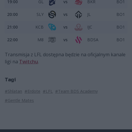
19:00
GL
vs
BKR
BO1
20:00
SLY
vs
JL
BO1
21:00
KCB
vs
IJC
BO1
22:00
M8
vs
BDSA
BO1
Transmisja z LFL dostępna będzie na oficjalnym kanale
ligi na
Twitchu
.
Tagi
#Shlatan
#Erdote
#LFL
#Team BDS Academy
#Gentle Mates