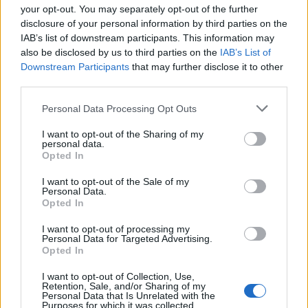
BDS Academy podejmie Ici Japon Corp. Esport.
your opt-out. You may separately opt-out of the further
Wicemistrzowie Francji są obecnie na czteromeczowym
disclosure of your personal information by third parties on the
paśmie zwycięstw i ani myślą o ewentualnej wpadce
IAB’s list of downstream participants. This information may
przeciwko BDSA. Jutro zaś Ahmad i jego towarzysze
also be disclosed by us to third parties on the
IAB’s List of
Downstream Participants
that may further disclose it to other
zawalczą z Solary. SLY w tym splicie zmagań prezentuje
third parties.
się fantastycznie, legitymując się bilansem 4-2. Zatem
jeśli Shlatan nie dokona cudu, to niestety raczej nie
Personal Data Processing Opt Outs
zobaczymy go w play-offach.
I want to opt-out of the Sharing of my
personal data.
Harmonogram trzeciego tygodnia LFL 2025
Opted In
Spring:
I want to opt-out of the Sale of my
Personal Data.
23 kwietnia
Opted In
18:00
SLY
vs
VITB
BO1
I want to opt-out of processing my
Personal Data for Targeted Advertising.
Opted In
19:00
M8
vs
GW
BO1
I want to opt-out of Collection, Use,
20:00
KCB
vs
GL
BO1
Retention, Sale, and/or Sharing of my
Personal Data that Is Unrelated with the
Purposes for which it was collected.