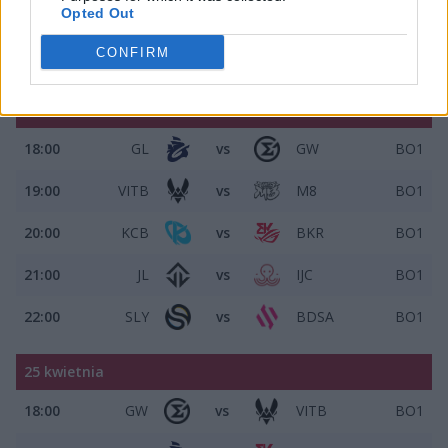
21:00
JL
vs
BKR
BO1
Opted Out
22:00
IJC
vs
BDSA
BO1
CONFIRM
24 kwietnia
18:00
GL
vs
GW
BO1
19:00
VITB
vs
M8
BO1
20:00
KCB
vs
BKR
BO1
21:00
JL
vs
IJC
BO1
22:00
SLY
vs
BDSA
BO1
25 kwietnia
18:00
GW
vs
VITB
BO1