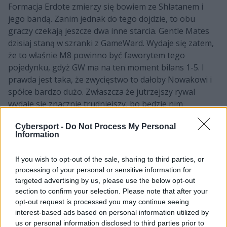
Formacja Erdote zmierzy się bowiem ze Shlatanem i
jego bandą. Zanim jednak do tego dojdzie, to obu
graczy czekają jeszcze dwa inne starcia. Gentle Mates
dzisiaj staną w szranki z GameWard. Wydaje się zatem,
że to właśnie M8 powinno być faworytem tego
pojedynku, gdyż GW ma na ten moment bilans 1-5. I
prawda jest taka, że zwycięstwo to dałoby Nowakowi i
spółce bardzo dużo. Zwłaszcza że jutrzejszy rywal
wydaje się znacznie trudniejszy, bo będzie nim
Vitality.Bee. I z Pszczołami już tak łatwo na pewno nie
Cybersport -
Do Not Process My Personal
będzie.
Information
CZYTAJ TEŻ:
Drugi dzień maratonu z Rift Legends.
Cinkrof i spółka z szansą na odkucie
If you wish to opt-out of the sale, sharing to third parties, or
processing of your personal or sensitive information for
A jak zapowiada się ta kolejka LFL dla Shlatana? Cóż,
targeted advertising by us, please use the below opt-out
section to confirm your selection. Please note that after your
dla fanów polskiego dżunglera nie ma dobrych wieści.
opt-out request is processed you may continue seeing
Przed kompanią 23-latka ogromne wyzwanie w ciągu
interest-based ads based on personal information utilized by
dwóch najbliższych dni. Dzisiejszego wieczoru Team
us or personal information disclosed to third parties prior to