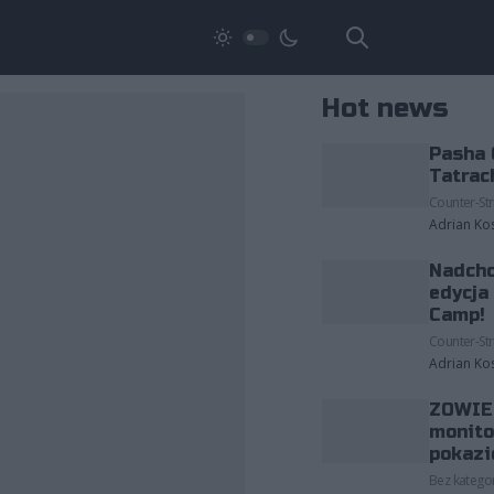
Hot news
Pasha 
Tatrac
Counter-Str
Adrian Ko
Nadcho
edycja
Camp!
Counter-Str
Adrian Ko
ZOWIE 
monito
pokazi
Bez kategor