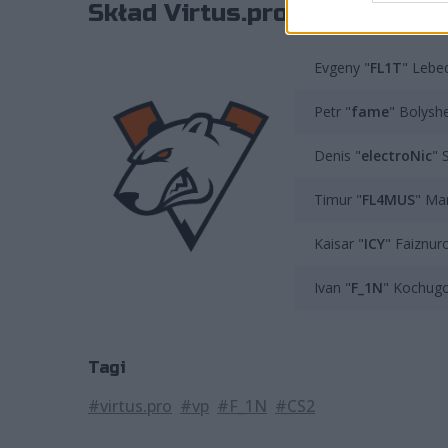
Skład Virtus.pro prezentuje s
Evgeny "
FL1T
" Lebe
Petr "
fame
" Bolysh
Denis "
electroNic
" 
Timur "
FL4MUS
" Ma
Kaisar "
ICY
" Faiznur
Ivan "
F_1N
" Kochugo
Tagi
#virtus.pro
#vp
#F_1N
#CS2