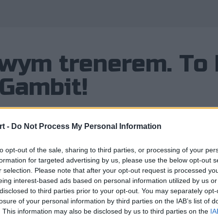
owym trenerem. To 
 Gambit!
t -
Do Not Process My Personal Information
wia Virtus.pro zaangażowało nowego
to opt-out of the sale, sharing to third parties, or processing of your per
formation for targeted advertising by us, please use the below opt-out s
 Rosjan, który w przeszłości sam mia
r selection. Please note that after your opt-out request is processed y
eing interest-based ads based on personal information utilized by us or
disclosed to third parties prior to your opt-out. You may separately opt-
losure of your personal information by third parties on the IAB’s list of
. This information may also be disclosed by us to third parties on the
IA