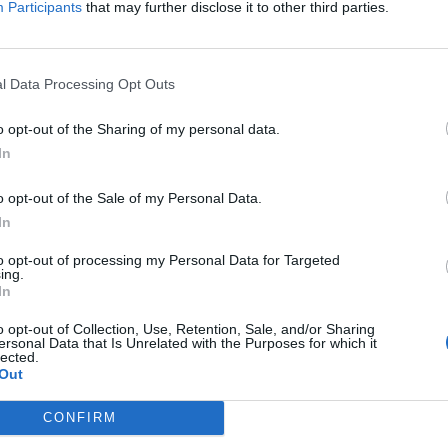
Participants
that may further disclose it to other third parties.
irtusów
ędzie bowiem Ivan "F_1N" Kochugov. 41-latek już między 200
l Data Processing Opt Outs
dę z organizacją w 2011 roku. To wszystko miało więc miejs
ugova jako tego, pod którego skrzydłami rozwijali się czło
o opt-out of the Sharing of my personal data.
kładu rzeczonej formacji, a potem zapracowali sobie na tra
In
VISION, skąd odszedł w listopadzie ubiegłego roku. Wcześn
CCT Season 2 European Series #7.
o opt-out of the Sale of my Personal Data.
In
szłość. Ceniony trener zostaje na dłużej
to opt-out of processing my Personal Data for Targeted
ing.
c posadę zwolnioną dopiero co przez Pavla "PASHANOJA" Leg
In
adu do trenera znanego z uwalniania potencjału młodych d
o opt-out of Collection, Use, Retention, Sale, and/or Sharing
 składowi postawić kolejny krok na drodze do zwycięstw
– 
ersonal Data that Is Unrelated with the Purposes for which it
lected.
 tag Virtus.pro to ogromna motywacja. Nasz bootcamp prz
Out
m za ich zaufanie – przed nami jednak wiele pracy
– stwierd
s PGL Astana 2025.
CONFIRM