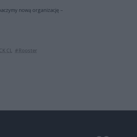
obaczymy nową organizację –
CK CL
#Rooster