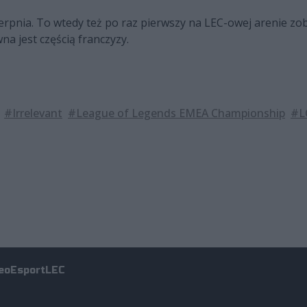
rpnia. To wtedy też po raz pierwszy na LEC-owej arenie z
na jest częścią franczyzy.
#Irrelevant
#League of Legends EMEA Championship
#L
eo
Esport
LEC