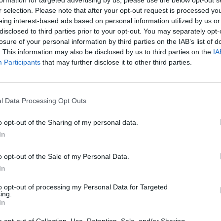
formation for targeted advertising by us, please use the below opt-out s
r selection. Please note that after your opt-out request is processed y
eing interest-based ads based on personal information utilized by us or
dstawkę na rzecz Koreańczyka?
disclosed to third parties prior to your opt-out. You may separately opt-
losure of your personal information by third parties on the IAB’s list of
ormowali o tym, że Team BDS robi rozeznanie na rynku w ce
. This information may also be disclosed by us to third parties on the
IA
Participants
that may further disclose it to other third parties.
k. Jedyną oficjalną wiadomością było to, że w zespole w przys
izacja musiała znaleźć kogoś na pozycję dżunglera. Jak się 
jscem w ekipie pożegnać ma się bowiem Joel "Irrelevant" Miro
onimotuma" Gomisa, ma zostać zmieniony przez Shina "Roo
l Data Processing Opt Outs
 w LEC? Ma zgarnąć potencjalnie najsilniejszego ADC z LFL
o opt-out of the Sharing of my personal data.
In
zą entuzjaści drugiego szczebla ligi koreańskiej. Koreańczy
o opt-out of the Sale of my Personal Data.
 na jego koncie brak dużych osiągnięć, to był on uważany 
In
nteresowanie. Co ciekawe, 20-latek został wybrany podobno p
w.
to opt-out of processing my Personal Data for Targeted
ing.
In
m "Chasy" Dong-hyeon. Ponadto organizacja rozważała angaż
a" Sorokina z Karmine Corp Blue. Niewykluczone było także