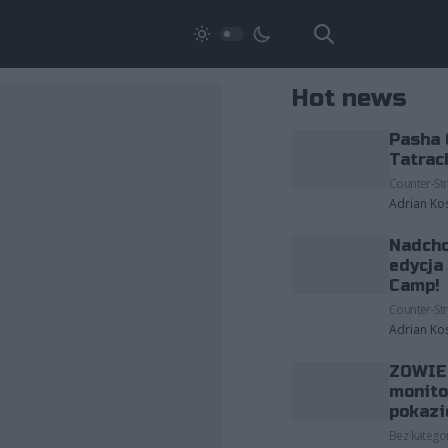
Hot news
Pasha 
Tatrac
Counter-Str
Adrian Ko
Nadcho
edycja
Camp!
Counter-Str
Adrian Ko
ZOWIE 
monito
pokazi
Bez kategor