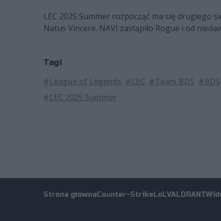
LEC 2025 Summer rozpocząć ma się drugiego sie
Natus Vincere. NAVI zastąpiło Rogue i od niedaw
Tagi
#League of Legends
#LEC
#Team BDS
#BDS
#LEC 2025 Summer
Strona główna
Counter-Strike
LoL
VALORANT
Wid