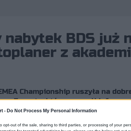
 nabytek BDS już 
toplaner z akademi
EMEA Championship ruszyła na dobre
eep Esports, którzy zaczęli inform
rmacji. Według nich znany jest już 
t -
Do Not Process My Personal Information
to opt-out of the sale, sharing to third parties, or processing of your per