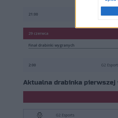
21:00
Bilibili Gami
29 czerwca
Finał drabinki wygranych
2:00
G2 Esport
Aktualna drabinka pierwszej 
G2 Esports