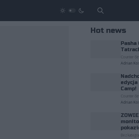
Hot news
Pasha 
Tatrac
Counter-Str
Adrian Ko
Nadcho
edycja
Camp!
Counter-Str
Adrian Ko
ZOWIE 
monito
pokazi
Bez kategor