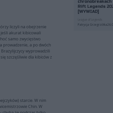
chronobreakach 
Rift Legends 20
[WYWIAD]
League of Legends
Patrycja Grzegrzółka
26.
rzy liczyli na obejrzenie
jeśli akurat kibicowali
choć samo zwycięstwo
 na prowadzenie, a po dwóch
 Brazylijczycy wyprowadzili
ię szczęśliwie dla kibiców z
ejczyków) starcie. W nim
 wicemistrzowie Chin. W
– chyba że podczas tylko