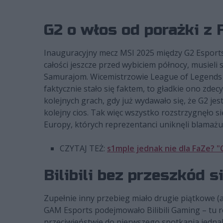
G2 o włos od porażki z
Inauguracyjny mecz MSI 2025 między G2 Esports i
całości jeszcze przed wybiciem północy, musieli s
Samurajom. Wicemistrzowie League of Legends 
faktycznie stało się faktem, to gładkie ono zde
kolejnych grach, gdy już wydawało się, że G2 je
kolejny cios. Tak więc wszystko rozstrzygnęło si
Europy, których reprezentanci uniknęli blamażu
CZYTAJ TEŻ:
s1mple jednak nie dla FaZe? "
Bilibili bez przeszkód 
Zupełnie inny przebieg miało drugie piątkowe (
GAM Esports podejmowało Bilibili Gaming – tu ró
przeciwieństwie do pierwszego spotkania jednak