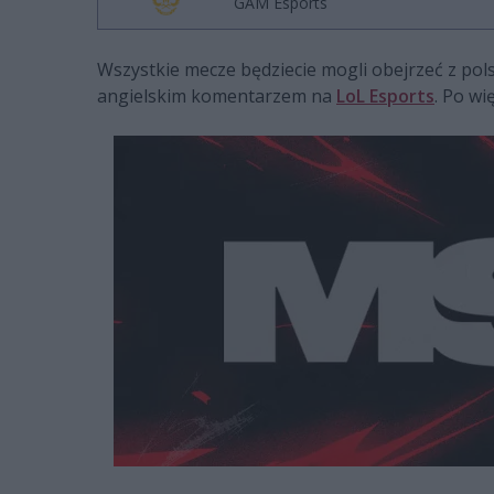
GAM Esports
Wszystkie mecze będziecie mogli obejrzeć z po
angielskim komentarzem na
LoL Esports
. Po wi