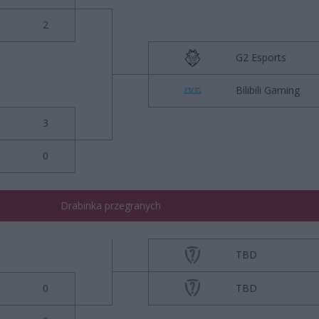
2
G2 Esports
Bilibili Gaming
3
0
Drabinka przegranych
TBD
0
TBD