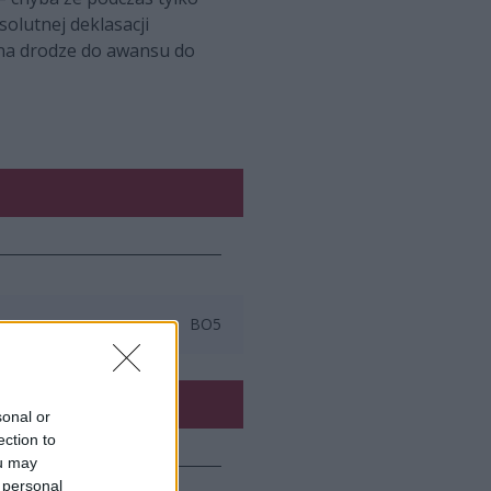
solutnej deklasacji
 na drodze do awansu do
BO5
sonal or
ection to
ou may
 personal