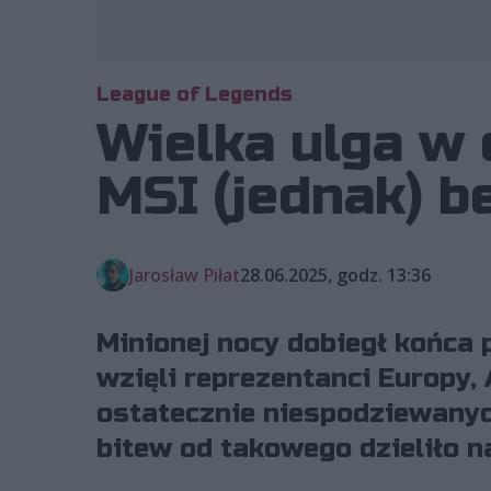
League of Legends
Wielka ulga w 
MSI (jednak) b
Jarosław Piłat
28.06.2025, godz. 13:36
Minionej nocy dobiegł końca 
wzięli reprezentanci Europy, 
ostatecznie niespodziewanych
bitew od takowego dzieliło n