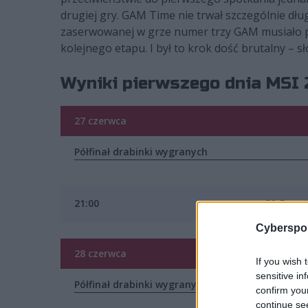
drugiej gry. GAM Time nie trwał szczególnie dług
zaserwowanej w grze numer trzy GAM musiało p
kolejnego etapu. I był to krok dość brutalny – s
Wyniki pierwszego dnia MSI 
27 czerwca
Półfinał drabinki wygranych
21:00
G2 Esport
Cyberspor
28 czerwca
If you wish 
sensitive in
Półfinał drabinki wygranych
confirm you
continue se