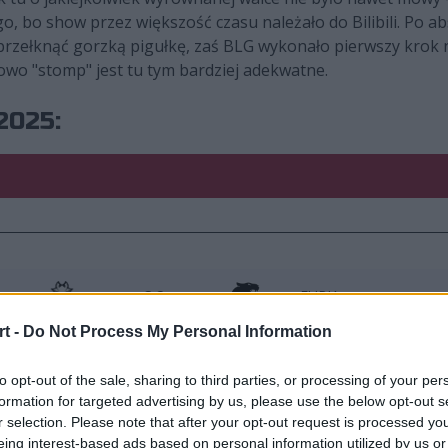
o, bo show przez większość czasu należało do Bilibili. Po ab
rzełknąć gorzką pigułkę, zaś BLG wykonało pierwszy krok
łowo "stomp" jest tu tym bardziej adekwatne.
2025:
s
3:2
FURIA
t -
Do Not Process My Personal Information
to opt-out of the sale, sharing to third parties, or processing of your per
formation for targeted advertising by us, please use the below opt-out s
r selection. Please note that after your opt-out request is processed y
eing interest-based ads based on personal information utilized by us or