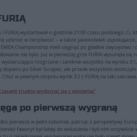
 FURIĄ
 FURIĄ wystartował o godzinie 21:00 czasu polskiego. Ci, któ
ię uzbroić w cierpliwość – a także jakiekolwiek uspokajacze, 
EMEA Championship mieli sięgnąć po gładkie zwycięstwo i 
cydowanie nie było. Już w pierwszej grze FURIA wysunęła się
st wystarczająco rozgrzane i zamknie wszystko na wyniku 3:1,
ę dopiero po Silver Scrapes, ale przede wszystkim skończyło s
. Choć w pewnym stopniu wynik 3:2 z FURIĄ na taki zakrawa.
Czasami trudno wydostać się z więzienia"
sięga po pierwszą wygraną
albo pierwsze w pełni sobotnie, patrząc z perspektywy Europ
wnież faworyt był łatwy do wskazania i byli nim oczywiście
 tu o jakiejkolwiek wyrównanej walce nie było nawet mowy 