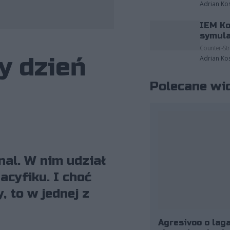
Adrian Ko
IEM Ko
fot. Riot Games/Colin Young-Wolff
symula
Counter-Str
y dzień
Adrian Ko
Polecane wi
nal. W nim udział
acyfiku. I choć
 to w jednej z
Agresivoo o laga