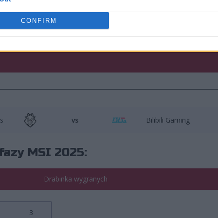
CONFIRM
ng
vs
GAM Esports
s
vs
Bilibili Gaming
fazy MSI 2025:
Drabinka wygranych
3