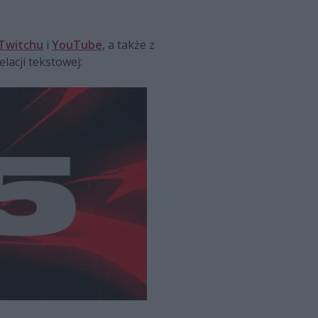
Twitchu
i
YouTube
, a także z
lacji tekstowej: