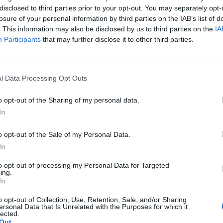
disclosed to third parties prior to your opt-out. You may separately opt-
losure of your personal information by third parties on the IAB’s list of
ng
3:0
GAM Esports
. This information may also be disclosed by us to third parties on the
IA
Participants
that may further disclose it to other third parties.
anie, potem o awans
ż dziś czekają nas dwa kolejne mecze. W pierwszym z nich FU
l Data Processing Opt Outs
z zawodów. Po tym spotkaniu G2 Esports postara się wymaz
j pary zapewni sobie miejsce w kolejnej rundzie, gdzie czekaj
o opt-out of the Sharing of my personal data.
owej). Mając w pamięci przebieg inauguracyjnych meczów, tr
In
zem o ostatnie wolne miejsce w głównej drabince. Ale kto wi
o opt-out of the Sale of my Personal Data.
ę tym razem na poważnie?
In
MSI 2025:
to opt-out of processing my Personal Data for Targeted
ing.
In
o opt-out of Collection, Use, Retention, Sale, and/or Sharing
ersonal Data that Is Unrelated with the Purposes for which it
lected.
Out