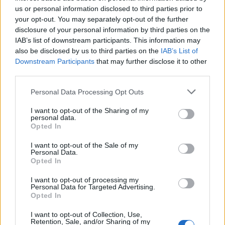
us or personal information disclosed to third parties prior to
your opt-out. You may separately opt-out of the further
16 lipca
disclosure of your personal information by third parties on the
IAB’s list of downstream participants. This information may
16:00
DREX
0:2
VIT
BO3
also be disclosed by us to third parties on the
IAB’s List of
Downstream Participants
that may further disclose it to other
19:00
VIT
2:0
FMS
BO3
third parties.
22:00
DREX
0:2
FMS
BO3
Personal Data Processing Opt Outs
FMS kontra BKR, a do tego przedsmak
I want to opt-out of the Sharing of my
personal data.
LEC-owej bitwy
Opted In
Tak więc już dziś FMS rozpocznie swoją walkę w play-
I want to opt-out of the Sale of my
Personal Data.
offach NNO Cup. I długo na spotkanie z udziałem
Opted In
polskiej brygady czekać nie będzie trzeba. Zespół ten
I want to opt-out of processing my
bowiem otworzy trzeci dzień rozgrywek. Po drugiej
Personal Data for Targeted Advertising.
stronie barykady pojawią się natomiast zwycięzcy
Opted In
grupy A – BK ROG Esports. Tym samym będziemy mieli
I want to opt-out of Collection, Use,
szansę po raz kolejny w tym roku obejrzeć starcie tych
Retention, Sale, and/or Sharing of my