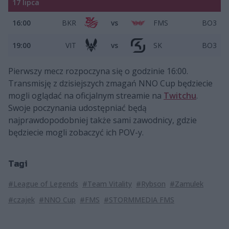
17 lipca
16:00
BKR
vs
FMS
BO3
19:00
VIT
vs
SK
BO3
Pierwszy mecz rozpoczyna się o godzinie 16:00.
Transmisję z dzisiejszych zmagań NNO Cup będziecie
mogli oglądać na oficjalnym streamie na
Twitchu
.
Swoje poczynania udostępniać będą
najprawdopodobniej także sami zawodnicy, gdzie
będziecie mogli zobaczyć ich POV-y.
Tagi
#League of Legends
#Team Vitality
#Rybson
#Zamulek
#czajek
#NNO Cup
#FMS
#STORMMEDIA FMS