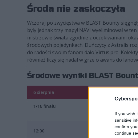
Środa nie zaskoczyła
Wczoraj po zwycięstwa w BLAST Bounty sięgnęły
były jednak trzy mapy! NAVI wyeliminował w te
mistrzowie świata zgodnie z oczekiwaniami okaz
środowych pojedynkach. Duńczycy z Astralis roz
do radości swoim fanom dało Virtus.pro. Kolekt
również liczy się nadal w grze o awans do lano
Środowe wyniki BLAST Bount
6 sierpnia
Cyberspor
1/16 finału
If you wish 
sensitive in
confirm you
12:00
MIBR
continue se