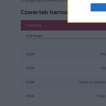
szukającego powrotu do wielkości Fnatic oraz L
Czwartek harmonogram BLAS
7 sierpnia
1/16 finału
12:00
BIG
14:30
OG
17:00
Ninjas in Pyjamas
19:30
Fnatic