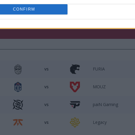
egacy.
CONFIRM
T Bounty 2025 Season 2:
vs
FURIA
vs
MOUZ
vs
paiN Gaming
vs
Legacy