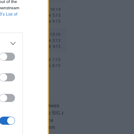
out of the
 downstream
Ancient 16:14
B’s List of
Nuke 5:13
Mirage 9:13
Dust2 13:10
Mirage 3:13
Ancient 4:13
Ancient 1:13
Overpass 6:13
 członkiem jest Polak,
ba jednak paiN, aczkolwiek
 do boju staną również BIG z
mnieć, że dopiero co na
 kolei starcie z udziałem