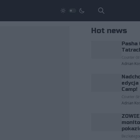
Hot news
Pasha 
Tatrac
Counter-Str
Adrian Ko
Nadcho
edycja
Camp!
Counter-Str
Adrian Ko
ZOWIE 
monito
pokazi
Bez kategor