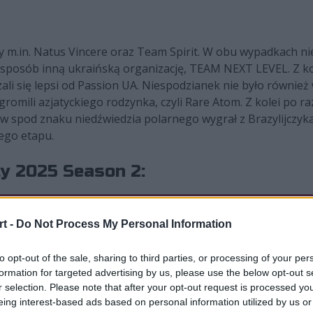
 m.in. Natus Vincere oraz Team Spirit. W obu wypadkach n
n sposób inną ukraińską organizację, TEAM NEXT LEVEL. Z ko
ali się lepsi od Passion UA. Niespodzianek nie było równie
gromili azjatyckiego rodzynka, czyli Rare Atom. Z kolei po 
yw spod znaku niedźwiedzia polarnego wygrał z Brazylijczyka
wego etapu.
y 2025 Season 2:
t -
Do Not Process My Personal Information
to opt-out of the sale, sharing to third parties, or processing of your per
formation for targeted advertising by us, please use the below opt-out s
r selection. Please note that after your opt-out request is processed y
0:2
Virtus.pro
eing interest-based ads based on personal information utilized by us or