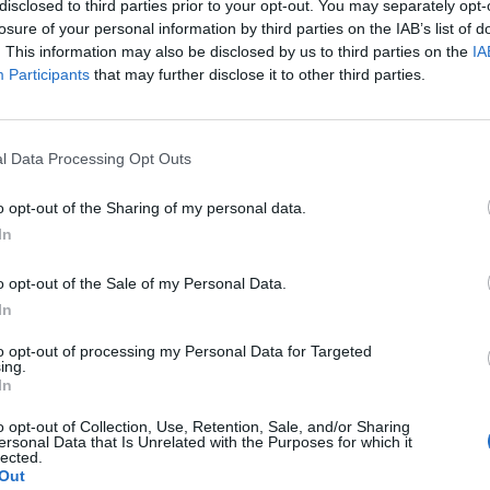
disclosed to third parties prior to your opt-out. You may separately opt-
losure of your personal information by third parties on the IAB’s list of
. This information may also be disclosed by us to third parties on the
IA
1:2
Natus Vincere
Participants
that may further disclose it to other third parties.
1:2
Team Spirit
l Data Processing Opt Outs
o opt-out of the Sharing of my personal data.
0:2
Astralis
In
o opt-out of the Sale of my Personal Data.
In
to opt-out of processing my Personal Data for Targeted
dak, Kacper "xKacpersky" Gabara. Ninjas in Pyjamas, których
ing.
ajora w Austin, czyli paiN Gaming. Faworyt? Na papierze chy
In
nie, by zaskoczyć przynajmniej niektórych rywali. Wcześniej
o opt-out of Collection, Use, Retention, Sale, and/or Sharing
 będzie już żadnego rodzimego akcentu. Warto wszak przypo
ersonal Data that Is Unrelated with the Purposes for which it
lected.
klas. Tak czy inaczej, trzeci dzień BLAST Bounty zamknie z
Out