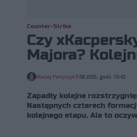
Counter-Strike
Czy xKacpersky
Majora? Kolej
Maciej Petryszyn
7.08.2025, godz. 10:42
Zapadły kolejne rozstrzygni
Następnych czterech formacj
kolejnego etapu. Ale to oczywi