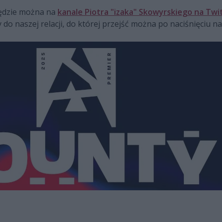
ędzie można na
kanale Piotra "izaka" Skowyrskiego na Twi
 naszej relacji, do której przejść można po naciśnięciu na