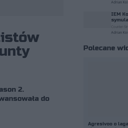
Adrian Ko
IEM Ko
fot. ESL/Helena Kristiansson
symula
Counter-Str
listów
Adrian Ko
unty
Polecane wi
ason 2.
 awansowała do
Agresivoo o laga