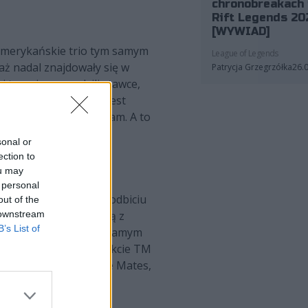
chronobreakach 
Rift Legends 20
[WYWIAD]
 Amerykańskie trio tym samym
League of Legends
aż nadal znajdowały się w
Patrycja Grzegrzółka
26.
j to oni przewodzili stawce,
c, którego członkiem jest
edzając jedynie 9z Team. A to
sonal or
ection to
uty
ou may
 personal
zało koniec marzeń o podbiciu
out of the
 downstream
ons wygrali tylko jedną z
B’s List of
inds? Amerykanie w tym samym
wi sam za siebie. W efekcie TM
ieves, Falcons i Gentle Mates,
up.