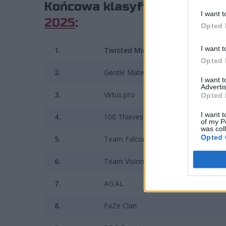
Końcowa klasyfikacja turnie
I want t
2025
:
Opted 
I want t
1.
Twisted Minds
Opted 
2.
Gentle Mates
I want 
Advertis
3.
Virtus.pro
Opted 
I want t
4.
100 Thieves
of my P
was col
Opted 
5.
Team Falcons
6.
Team Vision
7.
AG.AL
8.
FaZe Clan