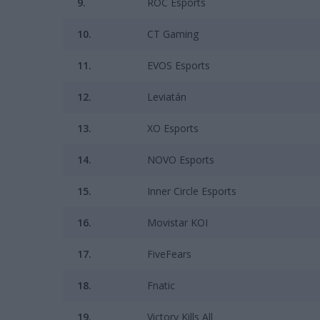
9.
ROC Esports
10.
CT Gaming
11.
EVOS Esports
12.
Leviatán
13.
XO Esports
14.
NOVO Esports
15.
Inner Circle Esports
16.
Movistar KOI
17.
FiveFears
18.
Fnatic
19.
Victory Kills All