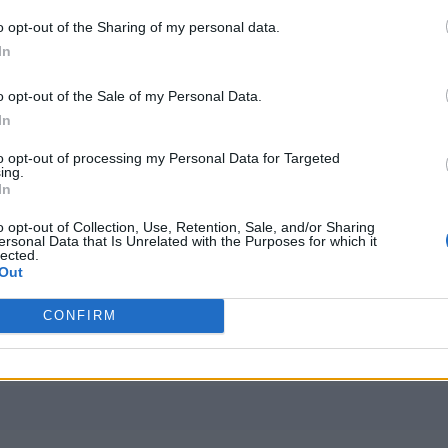
ju Call of Duty: Warzone w ramach
Es
o opt-out of the Sharing of my personal data.
In
o opt-out of the Sale of my Personal Data.
In
to opt-out of processing my Personal Data for Targeted
ing.
In
o opt-out of Collection, Use, Retention, Sale, and/or Sharing
ersonal Data that Is Unrelated with the Purposes for which it
lected.
Out
CONFIRM