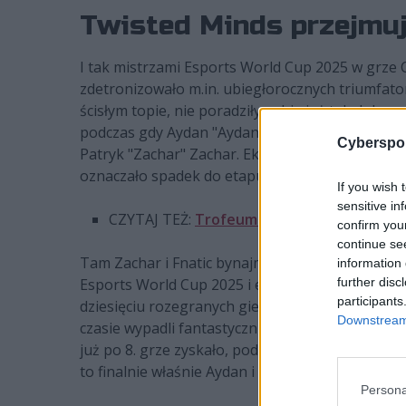
Twisted Minds przejmuj
I tak mistrzami Esports World Cup 2025 w grze 
zdetronizowało m.in. ubiegłorocznych triumfato
ścisłym topie, nie poradziły sobie już tak dobrze
podczas gdy Aydan "Aydan" Conrad obecni byli w 
Cyberspor
Patryk "Zachar" Zachar. Ekipa Polaka grupowe z
oznaczało spadek do etapu ostatniej szansy.
If you wish 
sensitive in
CZYTAJ TEŻ:
Trofeum Esports World Cup dl
confirm you
continue se
Tam Zachar i Fnatic bynajmniej nie poprawili sw
information 
further disc
Esports World Cup 2025 i eliminację z turnieju. 
participants
dziesięciu rozegranych gier, co sprawiło, że w g
Downstream 
czasie wypadli fantastycznie! Dwie wygrane, dwa
już po 8. grze zyskało, podobnie jak Virtus.pro
to finalnie właśnie Aydan i spółka przypieczęto
Persona