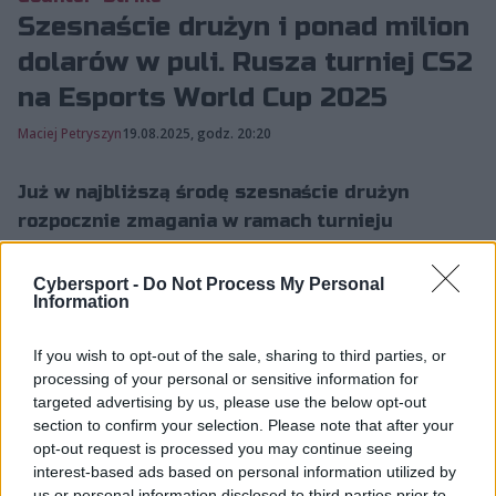
Szesnaście drużyn i ponad milion
dolarów w puli. Rusza turniej CS2
na Esports World Cup 2025
Maciej Petryszyn
19.08.2025, godz. 20:20
Już w najbliższą środę szesnaście drużyn
rozpocznie zmagania w ramach turnieju
Counter-Strike 2 podczas Esports World Cup
2025. W rywalizacji o nagrody z puli nagród
Cybersport -
Do Not Process My Personal
Information
wynoszącej 1 250 000 dolarów staną najlepsze
ekipy CS-a z całego świata.
If you wish to opt-out of the sale, sharing to third parties, or
processing of your personal or sensitive information for
targeted advertising by us, please use the below opt-out
Esports World Cup w Rijadzie trwa w najlepsze, wkrótce
section to confirm your selection. Please note that after your
jednak przyciągnie uwagę wszystkich fanów Counter-
opt-out request is processed you may continue seeing
Strike 2, którego rozgrywki rozpoczną się już 20
interest-based ads based on personal information utilized by
us or personal information disclosed to third parties prior to