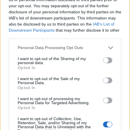
sierpnia. Pula nagród wynosi 1 250 000 dolarów, a do
your opt-out. You may separately opt-out of the further
walki stanie absolutna światowa czołówka. Pośród
disclosure of your personal information by third parties on the
szesnastu zaproszonych drużyn wymienić można
IAB’s list of downstream participants. This information may
Spirit, Team Vitality, The MongolZ czy Natus Vincere.
also be disclosed by us to third parties on the
IAB’s List of
Downstream Participants
that may further disclose it to other
Wyjątkowym aspektem EWC 2025 jest format Single
third parties.
Elimination, obowiązujący od pierwszego dnia
rozgrywek. Oznacza to, że występujące drużyny nie
Personal Data Processing Opt Outs
będą miały przestrzeni na błędy, wszak pojedyncza
I want to opt-out of the Sharing of my
porażka jest równoznaczna z odpadnięciem z turnieju.
personal data.
Wpływa to jednak znacząco na stawkę każdego z
Opted In
meczów, jednocześnie zwiększając generowane emocje.
I want to opt-out of the Sale of my
Personal Data.
Rozgrywki Counter-Strike 2 na EWC nie obejdą się bez
Opted In
polskiego komentarza. Polską transmisję z wydarzenia
I want to opt-out of processing my
organizuje GAM3RS_X, a mecze dostępne będą na
Personal Data for Targeted Advertising.
kanałach izaka w serwisach Twitch oraz YouTube. Za
Opted In
mikrofonem, oprócz Piotra "izaka" Skowyrskiego,
I want to opt-out of Collection, Use,
zasiądą Maciej "Morgen" Żuchowski, Łukasz "Hermes"
Retention, Sale, and/or Sharing of my
Personal Data that Is Unrelated with the
Pożyczek, Olaf "Szeregowy" Ostrowski oraz Jakub