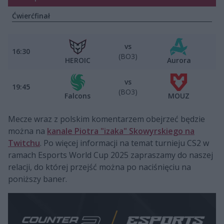
Ćwierćfinał
vs
16:30
(BO3)
HEROIC
Aurora
vs
19:45
(BO3)
Falcons
MOUZ
Mecze wraz z polskim komentarzem obejrzeć będzie
można na
kanale Piotra "izaka" Skowyrskiego na
Twitchu
. Po więcej informacji na temat turnieju CS2 w
ramach Esports World Cup 2025 zapraszamy do naszej
relacji, do której przejść można po naciśnięciu na
poniższy baner.