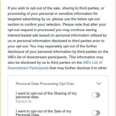
If you wish to opt-out of the sale, sharing to third parties, or
2:1
processing of your personal or sensitive information for
13:00
(BO3)
targeted advertising by us, please use the below opt-out
MOUZ
Virtus.pro
section to confirm your selection. Please note that after your
opt-out request is processed you may continue seeing
0:2
13:00
interest-based ads based on personal information utilized by
(BO3)
G2
Falcons
us or personal information disclosed to third parties prior to
your opt-out. You may separately opt-out of the further
Ćwierćfinał
disclosure of your personal information by third parties on the
IAB’s list of downstream participants. This information may
also be disclosed by us to third parties on the
IAB’s List of
0:2
16:15
Downstream Participants
that may further disclose it to other
(BO3)
TYLOO
Vitality
third parties.
2:1
Personal Data Processing Opt Outs
19:30
(BO3)
MongolZ
3DMAX
I want to opt-out of the Sharing of my
personal data.
Komu ostatnie dwa sloty w półfinale?
Opted In
I want to opt-out of the Sale of my
Tak więc Vitality i MongolZ mają już pewne miejsce w
Personal Data.