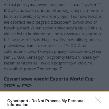
Virtusi po trzymapowym boju musieli uznać wyższość
MOUZ, chociaż to oni zaczęli od wygranej na Inferno. Z
kolei G2 stawiło jedyne drobny opór Teamowi Falcons,
ale ostatecznie przegrało z zespołem dwóch swoich
byłych gwiazd. W ten sposób zakończyła się 1/8 finału,
ale nie był to koniec emocji, bo w czwartek rozegrano
też dwa ćwierćfinały. Najpierw Team Vitality zgodnie z
przewidywaniami rozprawił się z TYLOO. A na
zakończenie czwartkowych pojedynków zakończył się
sen 3DMAX. Sensacyjni pogromcy Natus Vincere tym
razem sami znaleźli swoich pogromców, którymi
okazali się gracze The MongolZ.
Czwartkowe wyniki Esports World Cup
2025 w CS2:
21 sierpnia
Cybersport -
Do Not Process My Personal
Information
1/8 finału