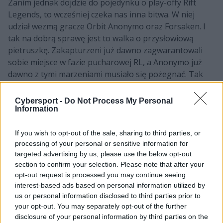
Zanim jednak dojdzie do pojedynku o play-offy Rift
Legends, to wcześniej czeka nas inna bitwa. W niej
udział wezmą gracze Orbit Anonymo oraz Forsaken. I
tak na dobrą sprawę jest to walka o przysłowiową
pietruszkę. Zakapturzeni już dawno zagwarantowali
sobie miejsce w fazie pucharowej RL, a Anonymo już
dawno z tymi marzeniami musiało się pożegnać. Tak
więc w tej kwestii jest wszystko jasne. Ale FSK przecież
ma jeszcze jeden cel – perfect split. Jakub "Cinkrof"
Cybersport -
Do Not Process My Personal
Information
Rokicki i jego koledzy mają obecnie bilans 6-0 i brakuje
już im tylko jednego zwycięstwa, aby dopiąć swego.
Wydaje się, że zadanie jest banalnie proste, gdyż trzeba
If you wish to opt-out of the sale, sharing to third parties, or
processing of your personal or sensitive information for
pokonać formację, która w tym splicie nie wygrała ani
targeted advertising by us, please use the below opt-out
jednego meczu. Pytanie tylko, z jakim nastawieniem (i
section to confirm your selection. Please note that after your
ewentualnie wyjściowym składem) do spotkania
opt-out request is processed you may continue seeing
podejdą podopieczni Jakuba "bezuma" Iwanickiego.
interest-based ads based on personal information utilized by
us or personal information disclosed to third parties prior to
CZYTAJ TEŻ:
B2TG przegrywa z DOCISKIEM. Koniec
your opt-out. You may separately opt-out of the further
letniego splitu Rift Legends dla ekipy Agresivoo
disclosure of your personal information by third parties on the