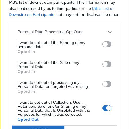
IAB’s list of downstream participants. This information may
Barcząca wyszarpie grę dającą awans?
also be disclosed by us to third parties on the
IAB’s List of
Downstream Participants
that may further disclose it to other
Znacznie ciekawiej z perspektywy samych zmagań Rift
third parties.
Legends zapowiada się drugi mecz. Tam dojdzie do
bitwy pomiędzy Barczącą Esports a STORMMEDIA FMS.
Personal Data Processing Opt Outs
Jeszcze do wczoraj wydawało się, że pojedynek ten nie
I want to opt-out of the Sharing of my
będzie miał większego znaczenia. Ale nieoczekiwana
personal data.
Opted In
porażka Back2TheGame z DOCISKIEM wszystko
odmieniła. Teraz o play-offy walczą właśnie DOCISK i
I want to opt-out of the Sale of my
Barcząca. Sytuacja jest prosta – jeśli FMS wygra 2:0, to
Personal Data.
Opted In
DOC wchodzi do kolejnego etapu. Każdy inny wynik
zapewnia BCE awans do fazy pucharowej. Tym samym
I want to opt-out of processing my
Personal Data for Targeted Advertising.
Mikołajowi "Mikusikowi" Cywińskiemu i spółce
Opted In
wystarczy "tylko" urwanie jednej gry w dzisiejszej
batalii. No ale właśnie, to "tylko" może okazać się
I want to opt-out of Collection, Use,
Retention, Sale, and/or Sharing of my
nieosiągalne. Wszak mówimy tutaj o starciu z obecnymi
Personal Data that Is Unrelated with the
Purposes for which it was collected.
wicemistrzami Rift Legends, którzy są też wiceliderami
Opted Out
klasyfikacji generalnej. Jedno jest pewne – tego meczu