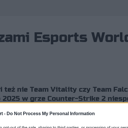
zami Esports Worl
i też nie Team Vitality czy Team Fal
 2025 w grze Counter-Strike 2 nies
ngolZ!
t -
Do Not Process My Personal Information
to opt-out of the sale, sharing to third parties, or processing of your per