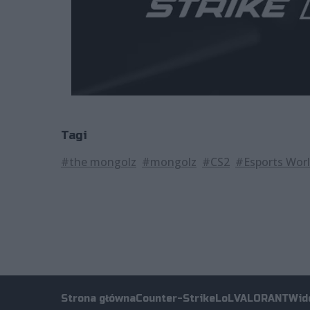
Tagi
#the mongolz
#mongolz
#CS2
#Esports Wor
Strona główna
Counter-Strike
LoL
VALORANT
Wid