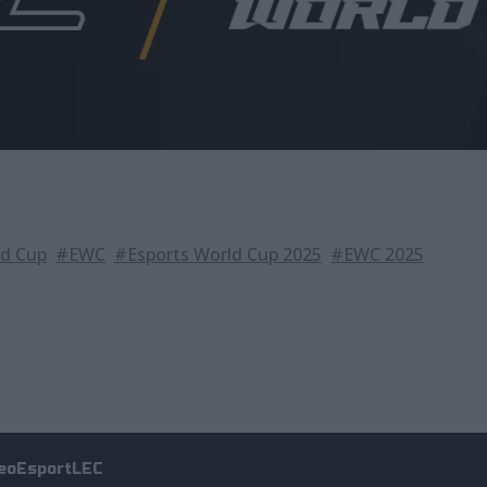
ld Cup
#EWC
#Esports World Cup 2025
#EWC 2025
eo
Esport
LEC