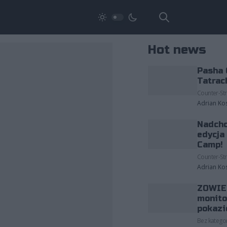
Hot news
Pasha 
Tatrac
Counter-Str
Adrian Ko
Nadcho
edycja
Camp!
Counter-Str
Adrian Ko
ZOWIE 
monito
pokazi
Bez kategor