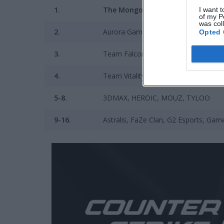
1.
The MongolZ
I want t
of my P
was col
2.
Aurora Gaming
Opted 
3.
Team Falcons
4.
Team Vitality
5-8.
3DMAX, HEROIC, MOUZ, TYLOO
9-16.
Astralis, FaZe Clan, G2 Esports, Game