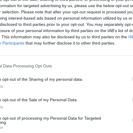
formation for targeted advertising by us, please use the below opt-out s
r selection. Please note that after your opt-out request is processed y
eing interest-based ads based on personal information utilized by us or
z Aurorą Gaming i nie da się ukryć, że dość szybko wyjaśnili
disclosed to third parties prior to your opt-out. You may separately opt-
ebna była nawet dogrywka. Ale od początku – lepiej w tę po
losure of your personal information by third parties on the IAB’s list of
jne minuty były już praktycznie wymianą ciosów, w efekcie cz
. This information may also be disclosed by us to third parties on the
IA
lądało zarówno w pierwszej, jak i w drugiej połowie, w związ
Participants
that may further disclose it to other third parties.
skazywał rezultat 12:12. Nie było rady – potrzebna była do
woją stronę, wygrywając 16:14.
l Data Processing Opt Outs
borem Aurory. I to turecka ekipa zgarnęła trzy pierwsze oczk
 dopuszczając do sytuacji remisowej, do której doszło po 1
o opt-out of the Sharing of my personal data.
prowadzili cztery końcowe ciosy, znowu triumfując, tym ra
In
ył natomiast Nuke, który był już mapą bez historii. Tam bo
zy rozgromili Aurorę 13:4. I w ten sposób z przytupem przy
o opt-out of the Sale of my Personal Data.
ra "Techno" Munkhbolda, którego wybrano MVP całego turn
In
to opt-out of processing my Personal Data for Targeted
s World Cup 2025
w CS2:
ing.
In