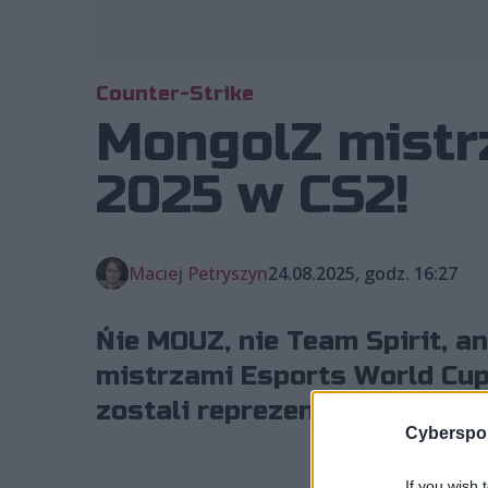
Counter-Strike
MongolZ mistr
2025 w CS2!
Maciej Petryszyn
24.08.2025, godz. 16:27
Ńie MOUZ, nie Team Spirit, an
mistrzami Esports World Cup
zostali reprezentanci The Mo
Cyberspor
If you wish 