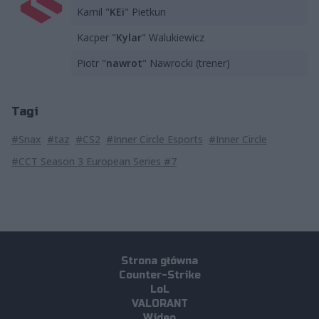
Kamil "
KEi
" Pietkun
Kacper "
Kylar
" Walukiewicz
Piotr "
nawrot
" Nawrocki (trener)
Tagi
#Snax
#taz
#CS2
#Inner Circle Esports
#Inner Circle
#CCT Season 3 European Series #7
Strona główna
Counter-Strike
LoL
VALORANT
Wideo