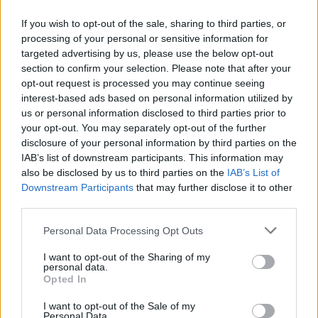
zakończył swoją przygodę z G2 Esports. Co dalej czeka
więc weteranów? W kwestii długofalowej nie wiadomo.
If you wish to opt-out of the sale, sharing to third parties, or
Jeżeli natomiast chodzi o plany krótkoterminowe, to te
processing of your personal or sensitive information for
targeted advertising by us, please use the below opt-out
wiążą się z Inner Circle Esports. Oto bowiem TaZ i Snax
section to confirm your selection. Please note that after your
niespodziewanie znaleźli się w składzie zgłoszonym
opt-out request is processed you may continue seeing
przez IC na potrzeby nadchodzącego CCT Season 3
interest-based ads based on personal information utilized by
European Series #7. W polskim składzie przejmą oni
us or personal information disclosed to third parties prior to
fotele, które dotychczas zajmowali Szymon "⁠kRaSnaL⁠"
your opt-out. You may separately opt-out of the further
Mrozek oraz Wiktor "mynio" Kruk. I to jest dobry
disclosure of your personal information by third parties on the
moment, by wyjaśnić, o co w ogóle chodzi.
IAB’s list of downstream participants. This information may
also be disclosed by us to third parties on the
IAB’s List of
CZYTAJ TEŻ:
Pimp: Snax w G2 nie był złym
Downstream Participants
that may further disclose it to other
prowadzącym, ale nie był też dobrym
third parties.
Zacznijmy od faktu, że w normalnych okolicznościach
Personal Data Processing Opt Outs
Inner Circle nie miałoby co liczyć na zaproszenie do
I want to opt-out of the Sharing of my
CCT i to od razu do fazy play-off! Wszak w ostatnim
personal data.
Opted In
notowaniu Rankingu Valve podopieczni Piotra
"nawrota" Nawrockiego zajmowali dopiero 227. miejsce!
I want to opt-out of the Sale of my
Ale w momencie, gdy do drużyny dokooptowani zostali
Personal Data.