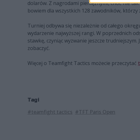
dolarów. Z nagrodami pieniężnymi, choć nie tak
bowiem dla wszystkich 128 zawodników, którzy za
Turniej odbywa się niezależnie od całego okręgu
wydarzenie najwyższej rangi. W poprzednich od
stawkę, czyniąc wyzwanie jeszcze trudniejszym. 
zobaczyć.
Więcej o Teamfight Tactics możecie przeczytać
Tagi
#teamfight tactics
#TFT Paris Open