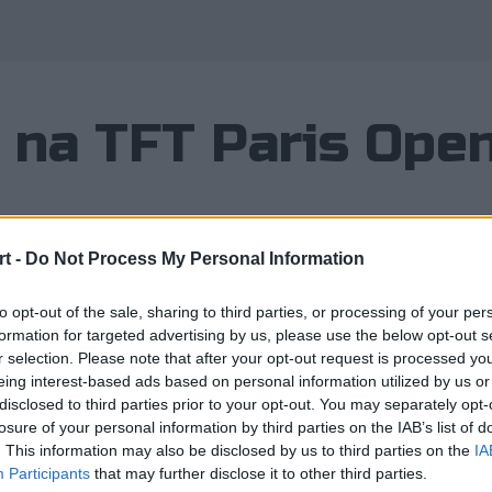
 na TFT Paris Ope
1
t -
Do Not Process My Personal Information
ędzynarodowego lana? Chcielibyście
to opt-out of the sale, sharing to third parties, or processing of your per
najwyższym poziomie? Riot Games 
formation for targeted advertising by us, please use the below opt-out s
e grupowy wyjazd na Teamfight Tacti
r selection. Please note that after your opt-out request is processed y
eing interest-based ads based on personal information utilized by us or
disclosed to third parties prior to your opt-out. You may separately opt-
losure of your personal information by third parties on the IAB’s list of
. This information may also be disclosed by us to third parties on the
IA
cała Europa zjechała się do Polski, by obserwować najlepszy
Participants
that may further disclose it to other third parties.
ię w świat? Następna taka impreza, o znacznie większą stawk