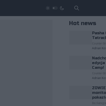
Hot news
Pasha 
Tatrac
Counter-Str
Adrian Ko
Nadcho
edycja
Camp!
Counter-Str
Adrian Ko
ZOWIE 
monito
pokazi
Bez kategor