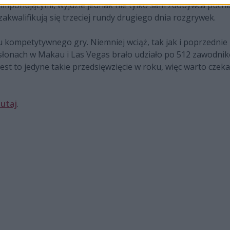
 imponującymi, wyjdzie jednak nie tylko sam zdobywca puch
kwalifikują się trzeciej rundy drugiego dnia rozgrywek.
 kompetytywnego gry. Niemniej wciąż, tak jak i poprzednie l
słonach w Makau i Las Vegas brało udziało po 512 zawodnik
Jest to jedyne takie przedsięwzięcie w roku, więc warto czek
tutaj
.