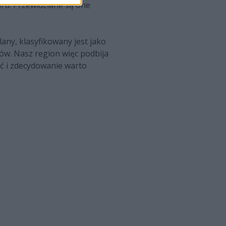
aru. Przewidziane są one
any, klasyfikowany jest jako
ów. Nasz region więc podbija
ać i zdecydowanie warto