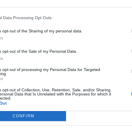
Tym razem jednak wydawca popularnej strategii wychodzi gr
l Data Processing Opt Outs
. Szacowany czas takowej wycieczki to 22 godziny przy uwz
o opt-out of the Sharing of my personal data.
 na początku przerażać, przekracza ona bowiem równowarto
In
stajemy też wyżywienie, gadżety oraz wejściówki na TFT Par
u, istnieje ryzyko anulowania atrakcji. Niemniej w takiej syt
o opt-out of the Sale of my Personal Data.
i wybyć na turniej niezależnie.
In
naprawdę w cenie 100 € mieści się sama trzydniowa przepustk
to opt-out of processing my Personal Data for Targeted
ing.
oczy do 130 euro. Jeżeli zdecydujecie się na samodzielną pod
In
dostajemy ekskluzywne: torbę, chustę, podkładkę pod mysz, p
o opt-out of Collection, Use, Retention, Sale, and/or Sharing
ersonal Data that Is Unrelated with the Purposes for which it
lected.
Out
 Open?
CONFIRM
lobalnego lana z Teamfight Tactics. Aż 768 zawodników z ca
lnie wybrać tylko jednego zwycięzcę, który sięgnie po nagro