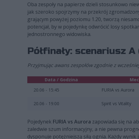
Oba zespoły na papierze dzieli stosunkowo nie
jak szeroko spojrzymy na przekrój zgromadzony
grającym powyżej poziomu 1.20, tworzą niesamo
potencjał, by w pojedynkę odwrócić losy spotkani
jednostronnego widowiska.
Półfinały: scenariusz A
Przyjmując awans zespołów zgodnie z wcześniej
Data / Godzina
Mec
20.06 - 15:45
FURIA vs Aurora
20.06 - 19:00
Spirit vs Vitality
Pojedynek
FURIA vs Aurora
zapowiada się na abs
zaledwie szum informacyjny, a nie pewna progn
dysponuje potężniejszą siłą ognia. Każdy wynik je