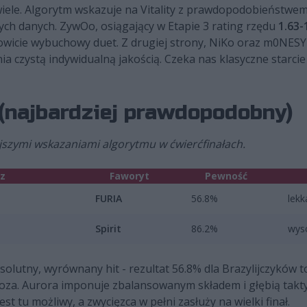
wiele. Algorytm wskazuje na Vitality z prawdopodobieństwe
ch danych. ZywOo, osiągający w Etapie 3 rating rzędu
1.63-
wicie wybuchowy duet. Z drugiej strony, NiKo oraz m0NESY 
a czystą indywidualną jakością. Czeka nas klasyczne starcie
 (najbardziej prawdopodobny)
szymi wskazaniami algorytmu w ćwierćfinałach.
z
Faworyt
Pewność
FURIA
56.8%
lek
Spirit
86.2%
wys
olutny, wyrównany hit - rezultat 56.8% dla Brazylijczyków t
oza. Aurora imponuje zbalansowanym składem i głębią takt
st tu możliwy, a zwycięzca w pełni zasłuży na wielki finał.