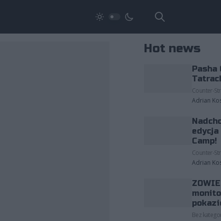
Hot news
Pasha 
Tatrac
Counter-Str
Adrian Ko
Nadcho
edycja
Camp!
Counter-Str
Adrian Ko
ZOWIE 
monito
pokazi
Bez kategor