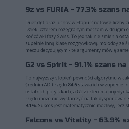
9z vs FURIA - 77.3% szans n
Duet dgt oraz luchov w Etapu 2 notował liczby z
Dzięki czterem rozegranym meczom w drugim etap
końcówki fazy Swiss. To jednak nie zmienia os
zupełnie inną klasę rozgrywkową. molodoy ze 
meczu decydującym - te argumenty mówią same z
G2 vs Spirit - 91.1% szans na
To najwyższy stopień pewności algorytmu w całe
średnim ADR rzędu
84.6
stawia ich w zupełnie i
ostatnich potyczkach, a G2 z czterema pojedynka
rzędu może nie wystarczyć na tak dysponowane S
9.1%
. Sukces jest matematycznie możliwy, lecz
Falcons vs Vitality - 63.9% s