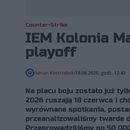
Counter-Strike
IEM Kolonia Ma
playoff
Adrian Kostrzębski
18.06.2026, godz. 13:43
Na placu boju zostało już tyl
2026 ruszają 18 czerwca i ch
wyrównane spotkania, postan
przeanalizowaliśmy twarde d
Przeprowadziliśmy po 50 000