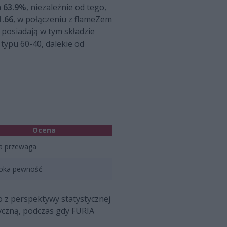
m
63.9%
, niezależnie od tego,
1.66
, w połączeniu z flameZem
posiadają w tym składzie
 typu 60-40, dalekie od
Ocena
ka przewaga
oka pewność
o z perspektywy statystycznej
yczną, podczas gdy FURIA