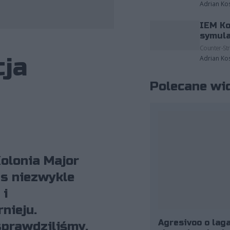
Adrian Ko
IEM Ko
symula
Counter-Str
cja
Adrian Ko
Polecane wi
Kolonia Major
as niezwykle
 i
nieju.
Agresivoo o laga
sprawdziliśmy,