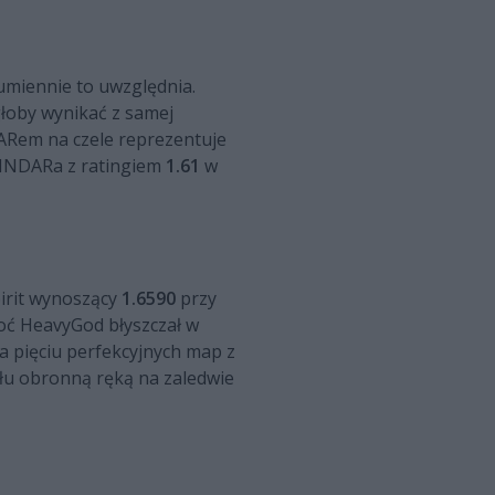
sumiennie to uwzględnia.
głoby wynikać z samej
DARem na czele reprezentuje
KINDARa z ratingiem
1.61
w
pirit wynoszący
1.6590
przy
hoć HeavyGod błyszczał w
a pięciu perfekcyjnych map z
ału obronną ręką na zaledwie