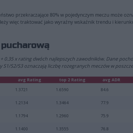
stwo przekraczające 80% w pojedynczym meczu może oznac
ależy więc traktować jako wyraźny wskaźnik trendu i kierunk
ą pucharową
 + 0.35 x rating dwóch najlepszych zawodników. Dane pochod
 S1/S2/S3 oznaczają liczbę rozegranych meczów w poszcze
avg Rating
top 2 Rating
avg ADR
1.3721
1.6590
84.6
1.2134
1.3464
77.9
1.1794
1.2960
75.9
1.1400
1.3555
76.8