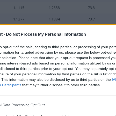
1.1115
1.2358
73.8
1.1277
1.1894
73.7
1.0732
1.2405
71.5
t -
Do Not Process My Personal Information
1.0401
1.1639
70.8
to opt-out of the sale, sharing to third parties, or processing of your per
formation for targeted advertising by us, please use the below opt-out s
siły na poziomie 1.4725 w porównaniu do 1.2600 zajmującej d
r selection. Please note that after your opt-out request is processed y
j w tej ósemce. Wspólny rating duetu liderów (donk + sh1ro
eing interest-based ads based on personal information utilized by us or
disclosed to third parties prior to your opt-out. You may separately opt-
w w FURII i
o 0.46 wyższy
niż w Falcons. Spirit operuje obecn
losure of your personal information by third parties on the IAB’s list of
. This information may also be disclosed by us to third parties on the
IA
Participants
that may further disclose it to other third parties.
 Cztery rozegrane mecze ujęte w danych z Etapu 2 zaowocow
 piątą lokatę w rankingu (siła 1.1550). Podobnie sytuacja wy
nych prezentuje się znacznie stabilniej i wiarygodniej, niż
l Data Processing Opt Outs