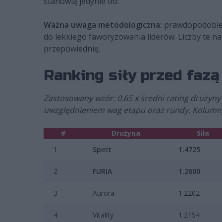
stanowią jedynie tło.
Ważna uwaga metodologiczna:
prawdopodobień
do lekkiego faworyzowania liderów. Liczby te n
przepowiednię.
Ranking siły przed faz
Zastosowany wzór: 0.65 x średni rating drużyny
uwzględnieniem wag etapu oraz rundy. Kolumny
#
Drużyna
Siła
1
Spirit
1.4725
2
FURIA
1.2600
3
Aurora
1.2202
4
Vitality
1.2154