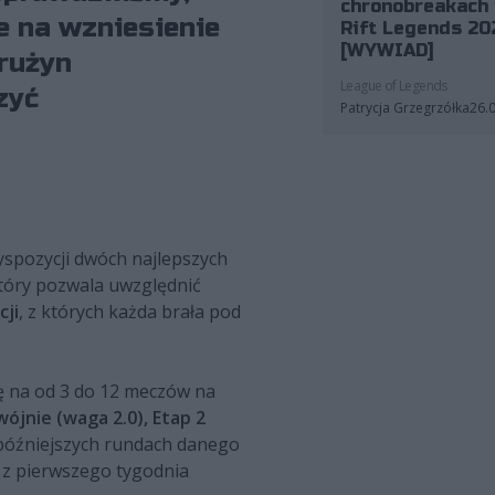
chronobreakach 
e na wzniesienie
Rift Legends 20
[WYWIAD]
drużyn
League of Legends
zyć
Patrycja Grzegrzółka
26.
dyspozycji dwóch najlepszych
który pozwala uwzględnić
cji
, z których każda brała pod
ię na od 3 do 12 meczów na
wójnie (waga 2.0), Etap 2
późniejszych rundach danego
a z pierwszego tygodnia