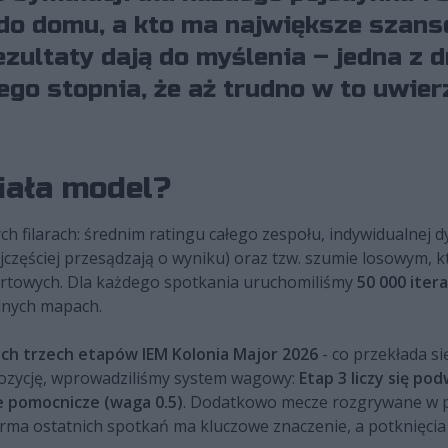
 do domu, a kto ma największe szans
zultaty dają do myślenia – jedna z 
go stopnia, że aż trudno w to uwier
ziała model?
h filarach: średnim ratingu całego zespołu, indywidualnej 
jczęściej przesądzają o wyniku) oraz tzw. szumie losowym, 
rtowych. Dla każdego spotkania uruchomiliśmy
50 000 itera
lnych mapach.
ch trzech etapów IEM Kolonia Major 2026
- co przekłada s
spozycję, wprowadziliśmy system wagowy:
Etap 3 liczy się pod
e pomocnicze (waga 0.5)
. Dodatkowo mecze rozgrywane w 
orma ostatnich spotkań ma kluczowe znaczenie, a potknięci