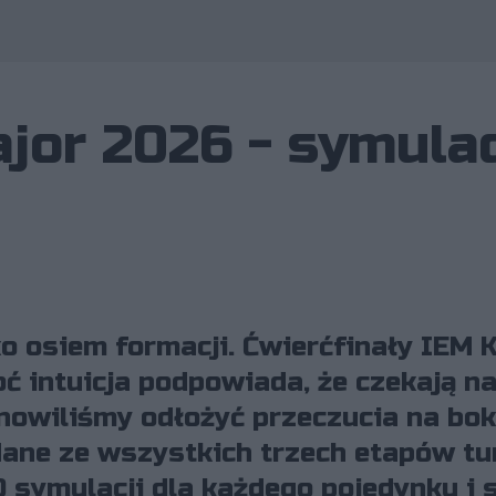
jor 2026 - symula
ko osiem formacji. Ćwierćfinały IEM 
oć intuicja podpowiada, że czekają n
owiliśmy odłożyć przeczucia na bok
ane ze wszystkich trzech etapów tur
 symulacji dla każdego pojedynku i 