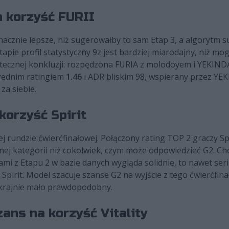
a korzyść FURII
nacznie lepsze, niż sugerowałby to sam Etap 3, a algorytm 
ie profil statystyczny 9z jest bardziej miarodajny, niż mo
tatecznej konkluzji: rozpędzona FURIA z molodoyem i YEKIN
średnim ratingiem
1.46
i ADR bliskim 98, wspierany przez YE
a siebie.
 korzyść Spirit
j rundzie ćwierćfinałowej. Połączony rating TOP 2 graczy S
nnej kategorii niż cokolwiek, czym może odpowiedzieć G2. C
mi z Etapu 2 w bazie danych wygląda solidnie, to nawet seri
pirit. Model szacuje szanse G2 na wyjście z tego ćwierćfin
 skrajnie mało prawdopodobny.
zans na korzyść Vitality