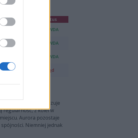
ik Końcowy
Status
2:0
PRAWDA
1:2
PRAWDA
1:2
PRAWDA
2:1
Błąd
j sam algorytm sygnalizuje
 regularność, z kolei w
miejscu. Aurora pozostaje
spójności. Niemniej jednak