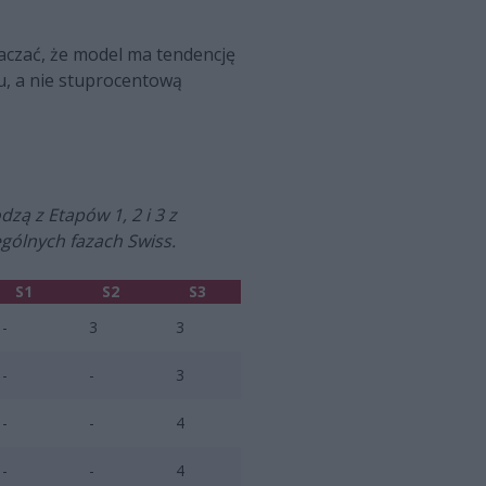
zać, że model ma tendencję
u, a nie stuprocentową
zą z Etapów 1, 2 i 3 z
gólnych fazach Swiss.
S1
S2
S3
-
3
3
-
-
3
-
-
4
-
-
4