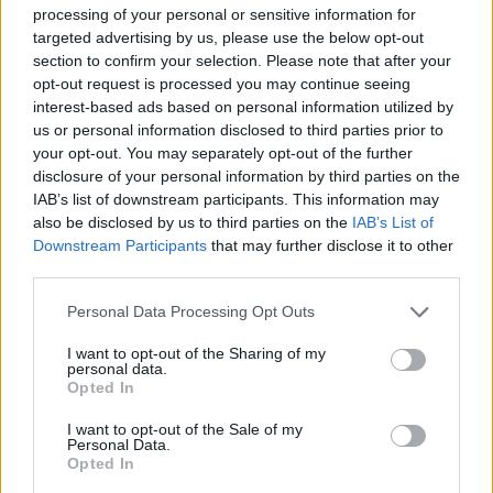
podczas ESL One Cologne 2016 czy też triumf w drugiej
processing of your personal or sensitive information for
edycji Intel Grand Slam. Niemniej nieco ponad dwa lata
targeted advertising by us, please use the below opt-out
temu EliGE opuścił zespół, dołączając do Complexity,
section to confirm your selection. Please note that after your
gdzie spędził kolejne półtora roku. Z kolei przed
opt-out request is processed you may continue seeing
sezonem 2025 28-letni dziś strzelec zasilił szeregi FaZe.
interest-based ads based on personal information utilized by
us or personal information disclosed to third parties prior to
Wówczas wydawało się, że będzie to mariaż idealny,
your opt-out. You may separately opt-out of the further
finalnie jednak po zaledwie siedmiu miesiącach
disclosure of your personal information by third parties on the
Jablonowski wylądował na ławce rezerwowych, a jego
IAB’s list of downstream participants. This information may
miejsce zajął Jakub "jcobbb" Pietruszewski z Betclic
also be disclosed by us to third parties on the
IAB’s List of
Apogee Esports.
Downstream Participants
that may further disclose it to other
third parties.
CZYTAJ TEŻ:
Snax: Nie wiem, czy będzie tak, że
końcówka w G2 to był koniec mojej kariery
Personal Data Processing Opt Outs
Od tej sytuacji minął miesiąc, który EliGE spędził poza
I want to opt-out of the Sharing of my
personal data.
regularną grą. Niewykluczone jednak, że szansę na
Opted In
powrót do rywalizacji da mu właśnie Liquid. Zespół,
I want to opt-out of the Sale of my
którego członkami są Roland "ultimate" Tomkowiak i
Personal Data.
Kamil "siuhy" Szkaradek, na gwałt potrzebuje bowiem
Opted In
nowego elementu. Wszystko przez to, że po