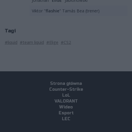
Jonathan "
EliGE
" Jablonowski
Viktor "
flashie
" Tamás Bea (trener)
Tagi
#liquid
#team liquid
#Elige
#CS2
Strona główna
Counter-Strike
LoL
VALORANT
Wideo
Esport
LEC