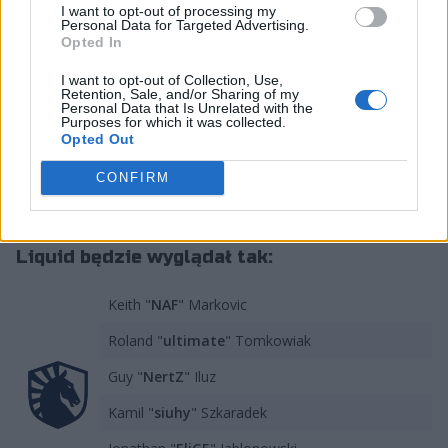
I want to opt-out of processing my
zakończeniu FISSURE Playground 2 na powrót do FaZe
Personal Data for Targeted Advertising.
zdecydował się Russel "Twistzz" Van Dulken. Wcześniej,
Opted In
jeszcze przy wsparciu Kanadyjczyka, zespół sięgnął w
I want to opt-out of Collection, Use,
Belgradzie po wicemistrzostwo, znacząco zwiększając
Retention, Sale, and/or Sharing of my
Personal Data that Is Unrelated with the
swoje szanse na awans na StarLadder Budapest Major
Purposes for which it was collected.
2025. W przypadku ewentualnego transferu EliGE
Opted Out
będzie musiał więc pomóc TL w podtrzymaniu dobrej
CONFIRM
passy podczas Birch Cup 2025 w Gdańsku.
Jeżeli plotki potwierdzą się, skład Teamu
Liquid będzie wyglądał tak:
Keith "
NAF
" Markovic
Roland "
ultimate
" Tomkowiak
Guy "
NertZ
" Iluz
Kamil "
siuhy
" Szkaradek