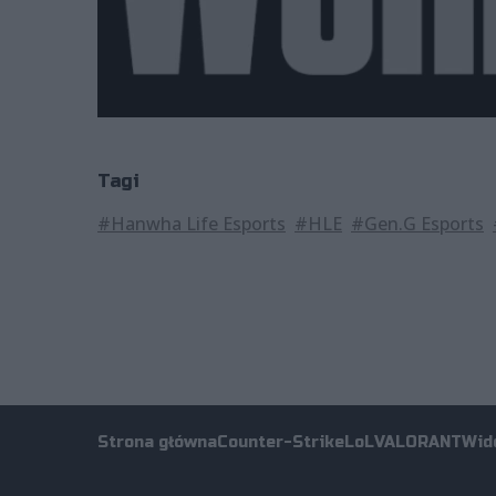
Tagi
#Hanwha Life Esports
#HLE
#Gen.G Esports
Strona główna
Counter-Strike
LoL
VALORANT
Wid