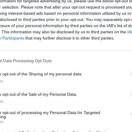
formation for targeted advertising by us, please use the below opt-out s
r selection. Please note that after your opt-out request is processed y
BO5
vs
eing interest-based ads based on personal information utilized by us or
Hanwh
disclosed to third parties prior to your opt-out. You may separately opt-
08:00
losure of your personal information by third parties on the IAB’s list of
. This information may also be disclosed by us to third parties on the
IA
Participants
that may further disclose it to other third parties.
iletem powrotnym już po pier
l Data Processing Opt Outs
 bowiem dwie najlepsze ekipy League of Legends Champions
ji faworyta tego spotkania podchodzi ekipa Jeonga "Chovy'e
o opt-out of the Sharing of my personal data.
 finale 3:1 właśnie nad HLE. Ale wynik bezpośredniego starci
In
łaskawszym okiem. Mistrzostwo Korei było tylko zwieńczen
 1-2, tytuł mistrza Mid-Season Invitational i absolutna domi
o opt-out of the Sale of my Personal Data.
a porażka z Hanwhą w lutym, która przesądziła o tym, że t
In
gą, wygrali.
to opt-out of processing my Personal Data for Targeted
ing.
In
nia obu ekip na Worlds, to te wyglądają całkiem podobnie. S
offów, potykając się tylko raz. I to przeciwko tej samej dru