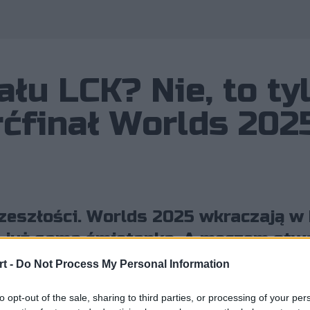
Wykorzystano zdjęcia należące do: Riot Gam
ału LCK? Nie, to ty
ćfinał Worlds 202
rzeszłości. Worlds 2025 wkraczają w 
a już sama śmietanka. A meczem otwa
edynek tytanów.
t -
Do Not Process My Personal Information
to opt-out of the sale, sharing to third parties, or processing of your per