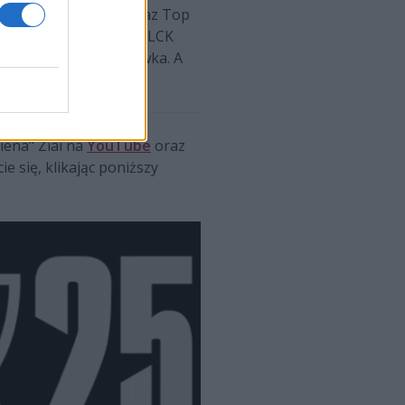
odze PSG Talon, T1 oraz Top
e ścieżka wicemistrzów LCK
 nieco słabsza rozgrzewka. A
ych.
iena" Ziai na
YouTube
oraz
ie się, klikając poniższy