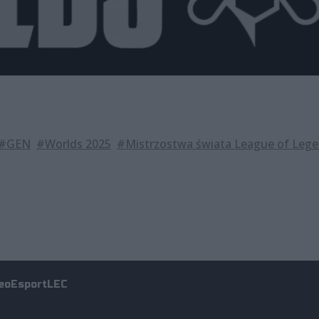
#GEN
#Worlds 2025
#Mistrzostwa świata League of Leg
eo
Esport
LEC