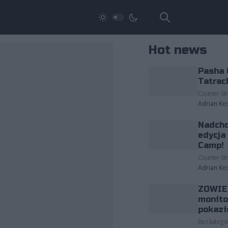
Hot news
Pasha 
Tatrac
Counter-Str
Adrian Ko
Nadcho
edycja
Camp!
Counter-Str
Adrian Ko
ZOWIE 
monito
pokazi
Bez kategor