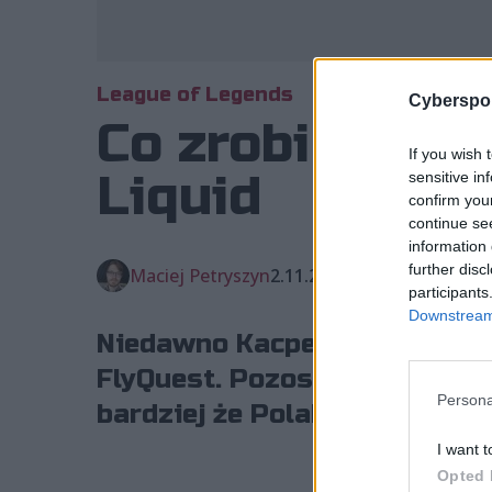
League of Legends
Cyberspor
Co zrobi Inspir
If you wish 
Liquid
sensitive in
confirm you
continue se
information 
further disc
Maciej Petryszyn
2.11.2025, godz. 13:58
participants
Downstream 
Niedawno Kacper "Inspired" 
FlyQuest. Pozostaje zatem pyt
Persona
bardziej że Polak zdaje się m
I want t
Opted 