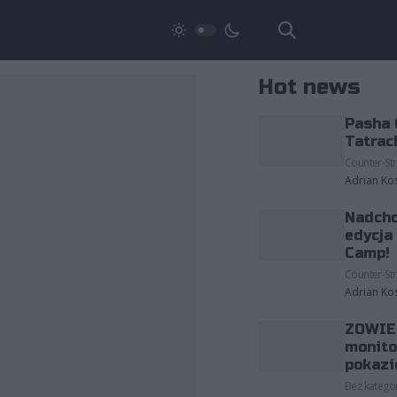
Hot news
Pasha 
Tatrac
Counter-Str
Adrian Ko
Nadcho
edycja
Camp!
Counter-Str
Adrian Ko
ZOWIE 
monito
pokazi
Bez kategor