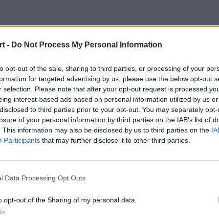
Wykor
t -
Do Not Process My Personal Information
ed? Polak łączony 
to opt-out of the sale, sharing to third parties, or processing of your per
formation for targeted advertising by us, please use the below opt-out s
r selection. Please note that after your opt-out request is processed y
eing interest-based ads based on personal information utilized by us or
disclosed to third parties prior to your opt-out. You may separately opt-
losure of your personal information by third parties on the IAB’s list of
. This information may also be disclosed by us to third parties on the
IA
Participants
that may further disclose it to other third parties.
Słoma zakończył swój drugi pełny s
anie, co dalej z karierą 23-letniego
l Data Processing Opt Outs
ieć do wyboru kilka opcji.
o opt-out of the Sharing of my personal data.
In