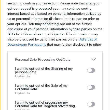
korzystania z nowych technologii. Inicjatywa jest
section to confirm your selection. Please note that after your
otwarta dla wszystkich mieszkańców Warszawy ze
opt-out request is processed you may continue seeing
szczególnym uwzględnieniem uczniów szkół
interest-based ads based on personal information utilized by
ponadpodstawowych, aby wspierać budowanie lokalnej
us or personal information disclosed to third parties prior to
tożsamości.
your opt-out. You may separately opt-out of the further
disclosure of your personal information by third parties on the
Uczestnicy mają czas na realizację e-biegu oraz
IAB’s list of downstream participants. This information may
przesłanie pracy konkursowej do 17 listopada.
also be disclosed by us to third parties on the
IAB’s List of
Downstream Participants
that may further disclose it to other
Kwalifikacje w dwóch grach esportowych zostaną
third parties.
rozegrane online 22 listopada (FC 26) i 23 listopada
(League of Legends).
Personal Data Processing Opt Outs
Wielki finał e-mistrzostw odbędzie się 28 listopada w
I want to opt-out of the Sharing of my
personal data.
prestiżowej przestrzeni showroomu Lenovo &
Opted In
Motorola, zlokalizowanej w Hotelu Warszawa na Pl.
Powstańców Warszawy 9. Laureaci wezmą tam udział w
I want to opt-out of the Sale of my
Personal Data.
inspirujących warsztatach AI i ceremonii wręczenia
Opted In
nagród, spotykając się z ambasadorami projektu:
Wojciechem "Bezim" Wróblem oraz Robertem
I want to opt-out of processing my
Personal Data for Targeted Advertising.
"LiskiemHD" Liszką.