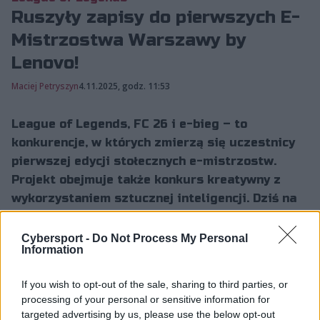
Ruszyły zapisy do pierwszych E-
Mistrzostwa Warszawy by
Lenovo!
Maciej Petryszyn
4.11.2025, godz. 11:53
League of Legends, FC 26 i e-bieg – to
konkurencje, w których zmierzą się uczestnicy
pierwszej edycji stołecznych e-mistrzostw.
Projekt obejmuje także konkurs kreatywny z
wykorzystaniem sztucznej inteligencji. Dziś na
stronie projektu wystartowały zapisy.
Cybersport -
Do Not Process My Personal
Information
E-Mistrzostwa Warszawy by Lenovo mają na celu
rozwijanie kompetencji przyszłości, promowanie
If you wish to opt-out of the sale, sharing to third parties, or
processing of your personal or sensitive information for
aktywności fizycznej oraz odpowiedzialnego
targeted advertising by us, please use the below opt-out