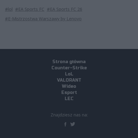
#lol
#EA Sports FC
#EA Sports FC 26
#E-Mistrzostwa Warszawy by Lenovo
Strona główna
Counter-Strike
LoL
VALORANT
Wideo
Esport
LEC
Znajdziesz nas na: