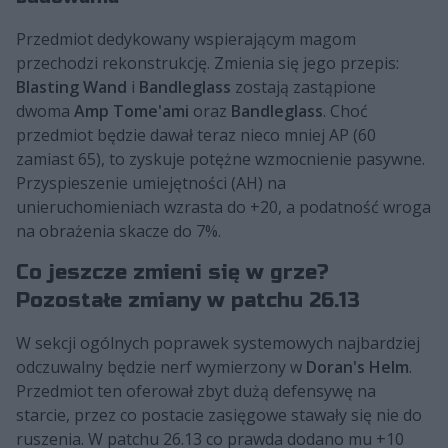
Przedmiot dedykowany wspierającym magom
przechodzi rekonstrukcję. Zmienia się jego przepis:
Blasting Wand
i
Bandleglass
zostają zastąpione
dwoma
Amp Tome'ami
oraz
Bandleglass
. Choć
przedmiot będzie dawał teraz nieco mniej AP (60
zamiast 65), to zyskuje potężne wzmocnienie pasywne.
Przyspieszenie umiejętności (AH) na
unieruchomieniach wzrasta do +20, a podatność wroga
na obrażenia skacze do 7%.
Co jeszcze zmieni się w grze?
Pozostałe zmiany w patchu 26.13
W sekcji ogólnych poprawek systemowych najbardziej
odczuwalny będzie nerf wymierzony w
Doran's Helm
.
Przedmiot ten oferował zbyt dużą defensywę na
starcie, przez co postacie zasięgowe stawały się nie do
ruszenia. W patchu 26.13 co prawda dodano mu +10