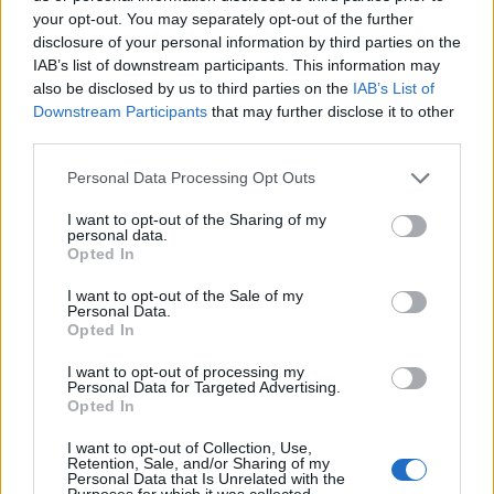
stała się wielkim zwycięzcą zmian 2. sezonu,
your opt-out. You may separately opt-out of the further
zyskując zbyt dużą przeżywalność i darmowe
disclosure of your personal information by third parties on the
IAB’s list of downstream participants. This information may
statystyki. Z kolei obecność Branda w roli
also be disclosed by us to third parties on the
IAB’s List of
wsparcia była frustrującym doświadczeniem
Downstream Participants
that may further disclose it to other
dla tradycyjnych bot lanerów.
third parties.
Oto szczegółowe zestawienie zmian, które najsilniej
Personal Data Processing Opt Outs
uderzą w dotychczasowych liderów dolnej alei:
I want to opt-out of the Sharing of my
personal data.
NERF
Senna
NERF
Brand
Opted In
Szansa na wypadnięcie
Koszt many na umiejętności
I want to opt-out of the Sale of my
duszy
z minionów, których
E został zamrożony na
Personal Data.
Opted In
Senna sama nie zabija,
najwyższym poziomie (90
została zredukowana z
many). Procentowe
I want to opt-out of processing my
28%/32% do zaledwie 5%.
obrażenia z pasywnej
Personal Data for Targeted Advertising.
Zwiększono redukcję
detonacji spadły z 8-12% do
Opted In
obrażeń krytycznych z -10%
6-12% maksymalnego
do -15%. Ucięto też synergię
zdrowia celu,
I want to opt-out of Collection, Use,
Retention, Sale, and/or Sharing of my
ze Statikk Shivem.
Personal Data that Is Unrelated with the
Zabiegi targetują
Purposes for which it was collected.