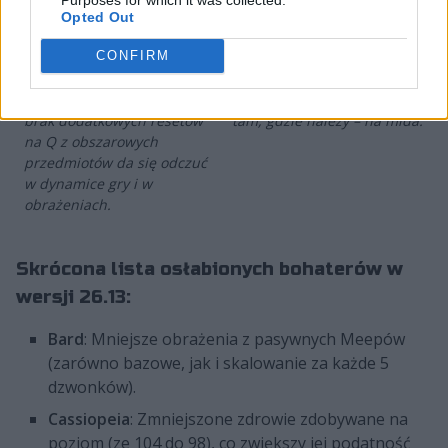
To potężny cios w jej
bezpośrednio uprzykrzające
Opted Out
ekonomię i tempo
zachowanie Branda na
skalowania w duetach z
dolnej alei. Ma to wypchnąć
CONFIRM
dżentelmenami z górnej alei
go nieco z roli
lub tankami. Dodatkowo
wspierającego i przywrócić
brak dodatkowych resetów
tam, gdzie należy – na mida.
na Q z obszarowych
przedmiotów da się odczuć
w dynamice gry i w
obrażeniach.
Skrócona lista osłabionych bohaterów w
wersji 26.13:
Bard
: Mniejsze obrażenia z pasywnych Meepów
(zarówno bazowe, jak i skalowanie za każde 5
dzwonków).
Cassiopeia
: Zmniejszone zdrowie zdobywane na
poziom (ze 104 do 98), co zwiększy jej podatność