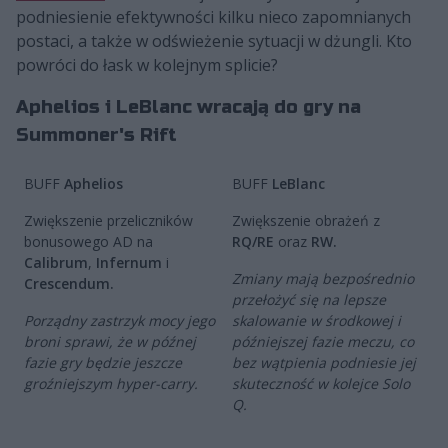
podniesienie efektywności kilku nieco zapomnianych
postaci, a także w odświeżenie sytuacji w dżungli. Kto
powróci do łask w kolejnym splicie?
Aphelios i LeBlanc wracają do gry na
Summoner's Rift
BUFF
Aphelios
BUFF
LeBlanc
Zwiększenie przeliczników
Zwiększenie obrażeń z
bonusowego AD na
RQ/RE
oraz
RW.
Calibrum
,
Infernum
i
Zmiany mają bezpośrednio
Crescendum.
przełożyć się na lepsze
Porządny zastrzyk mocy jego
skalowanie w środkowej i
broni sprawi, że w późnej
późniejszej fazie meczu, co
fazie gry będzie jeszcze
bez wątpienia podniesie jej
groźniejszym hyper-carry.
skuteczność w kolejce Solo
Q.