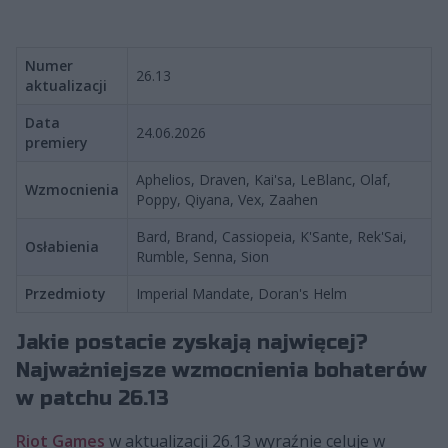
Numer
26.13
aktualizacji
Data
24.06.2026
premiery
Aphelios, Draven, Kai'sa, LeBlanc, Olaf,
Wzmocnienia
Poppy, Qiyana, Vex, Zaahen
Bard, Brand, Cassiopeia, K'Sante, Rek'Sai,
Osłabienia
Rumble, Senna, Sion
Przedmioty
Imperial Mandate, Doran's Helm
Jakie postacie zyskają najwięcej?
Najważniejsze wzmocnienia bohaterów
w patchu 26.13
Riot Games
w aktualizacji 26.13 wyraźnie celuje w