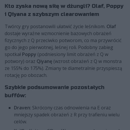
Kto zyska nową siłę w dżungli? Olaf, Poppy
i Qiyana z szybszym clearowaniem
Twórcy gry postanowili ułatwić życie leśnikom.
Olaf
dostaje wyraźne wzmocnienie bazowych obrażeń
fizycznych z Q przeciwko potworom, co ma przywrócić
go do jego pierwotnej, leśnej roli. Podobny zabieg
spotkał
Poppy
(podniesiony limit obrażeń z Q w
potwory) oraz
Qiyanę
(wzrost obrażeń z Q w monstra
ze 155% do 175%). Zmiany te diametralnie przyspieszą
rotację po obozach.
Szybkie podsumowanie pozostałych
buffów:
Draven
: Skrócony czas odnowienia na E oraz
mniejszy spadek obrażeń z R przy trafieniu wielu
celów.