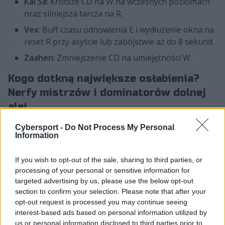
Kai'Sa
: Krótsze CD na W na wczesnych poziomach
oraz silniejsza tarcza na R.
Vex
: Buff czasu odnowienia E i wydłużenie okna na
reset R przy asyście lub zabójstwie aż do 8 sekund.
Zaahen
: Zmniejszenie CD na umiejętności W.
Kogo dotkną największe osłabienia?
Nerfy mistrzów i dominatorów dolnej
alei
Ostatnie tygodnie na dolnej alei upłynęły pod znakiem
Cybersport -
Do Not Process My Personal
Information
dominacji specyficznych duetów i postaci opierających
swoją siłę na nietypowych synergiach. Patch 26.13
If you wish to opt-out of the sale, sharing to third parties, or
kładzie temu kres, uderzając w fundamenty ich potęgi.
processing of your personal or sensitive information for
targeted advertising by us, please use the below opt-out
Dlaczego Senna i Brand zostali drastycznie
section to confirm your selection. Please note that after your
osłabieni?
opt-out request is processed you may continue seeing
interest-based ads based on personal information utilized by
Oficjalny komentarz deweloperów:
Senna
us or personal information disclosed to third parties prior to